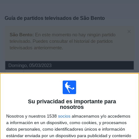
Deportes
Guía de partidos televisados de
São Bento
Noticias
×
São Bento:
En este momento no hay ningún partido
Widget
televisado. Puedes consultar el historial de partidos
televisados anteriormente.
Domingo, 05/03/2023
20:00
Campeonato Paulista
São Bento
RB Bragantino
Su privacidad es importante para
Brasileirão Play
Fanatiz (Ver en directo)
nosotros
Nosotros y nuestros 1538
socios
almacenamos y/o accedemos
Lunes, 27/02/2023
a información en un dispositivo, como cookies, y procesamos
datos personales, como identificadores únicos e información
00:40
Campeonato Paulista
estándar enviada por un dispositivo para publicidad y contenido