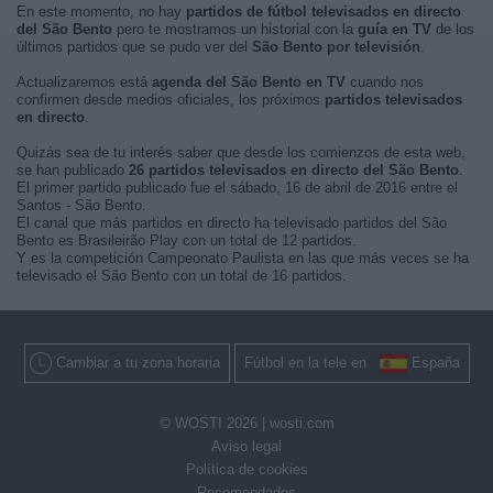
En este momento, no hay
partidos de fútbol televisados en directo
del São Bento
pero te mostramos un historial con la
guía en TV
de los
últimos partidos que se pudo ver del
São Bento por televisión
.
Actualizaremos está
agenda del São Bento en TV
cuando nos
confirmen desde medios oficiales, los próximos
partidos televisados
en directo
.
Quizás sea de tu interés saber que desde los comienzos de esta web,
se han publicado
26 partidos televisados en directo del São Bento
.
El primer partido publicado fue el sábado, 16 de abril de 2016 entre el
Santos - São Bento.
El canal que más partidos en directo ha televisado partidos del São
Bento es Brasileirão Play con un total de 12 partidos.
Y es la competición Campeonato Paulista en las que más veces se ha
televisado el São Bento con un total de 16 partidos.
Cambiar a tu zona horaria
Fútbol en la tele en
España
© WOSTI 2026 |
wosti.com
Aviso legal
Política de cookies
Recomendados