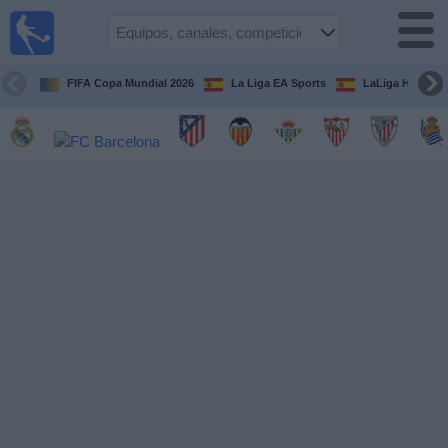
Fútbol
en la
TV
FIFA Copa Mundial 2026
La Liga EA Sports
LaLiga Hypermo
Guía de
Partidos
Televisados
Fútbol
hoy
Equipos
Competiciones
Canales
TV
Otros