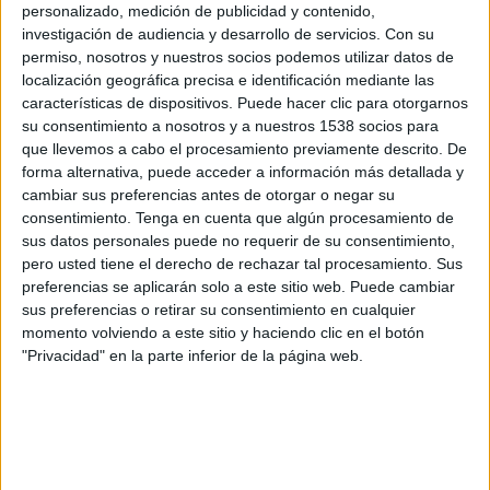
Portuguesa
personalizado, medición de publicidad y contenido,
investigación de audiencia y desarrollo de servicios.
Con su
São Bento
permiso, nosotros y nuestros socios podemos utilizar datos de
Brasileirão Play
Fanatiz (Ver en directo)
localización geográfica precisa e identificación mediante las
características de dispositivos. Puede hacer clic para otorgarnos
Martes, 21/02/2023
su consentimiento a nosotros y a nuestros 1538 socios para
que llevemos a cabo el procesamiento previamente descrito. De
23:30
Campeonato Paulista
forma alternativa, puede acceder a información más detallada y
cambiar sus preferencias antes de otorgar o negar su
São Bento
consentimiento.
Tenga en cuenta que algún procesamiento de
São Paulo
sus datos personales puede no requerir de su consentimiento,
Brasileirão Play
Fanatiz (Ver en directo)
pero usted tiene el derecho de rechazar tal procesamiento. Sus
preferencias se aplicarán solo a este sitio web. Puede cambiar
sus preferencias o retirar su consentimiento en cualquier
momento volviendo a este sitio y haciendo clic en el botón
"Privacidad" en la parte inferior de la página web.