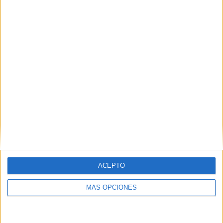
03/09/2022 Copa Paulista por Elevensports.com
RANKING POR CANALES
Brasileirão Play
12 (46,15%)
Fanatiz
12 (46,15%)
Elevensports.com
10 (38,46%)
FIFA+
5 (19,23%)
beIN MAX 1
3 (11,54%)
Ver ranking completo
PARTIDOS
DÍAS
TOTAL
12
1433
7
CONSECUTIVOS
SIN PARTIDO
CANALES TV
DE PAGO
GRATUÍTO
ACEPTO
12 partidos en local
MÁS OPCIONES
46,15%
14 partidos de visitante
53,85%