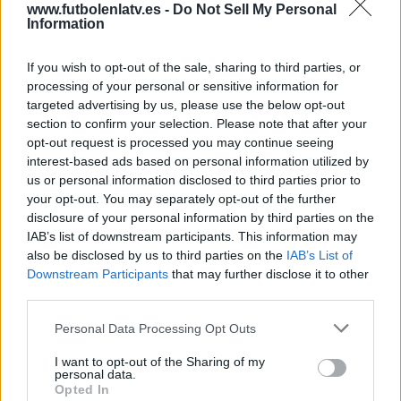
www.futbolenlatv.es -
Do Not Sell My Personal
Information
DATOS ESTADÍSTICOS DEL EQUIPO REAL KASHMIR FC EN
TELEVISIÓN EN ESPAÑA
If you wish to opt-out of the sale, sharing to third parties, or
processing of your personal or sensitive information for
A fecha de hoy
06/08/2026
y desde que esta web recoge los datos
targeted advertising by us, please use the below opt-out
estadísticos de cuándo y dónde se televisan los partidos de
Fútbol
del
section to confirm your selection. Please note that after your
equipo
Real Kashmir FC
en
España
, que fue el
17/03/2026
, podemos dar
opt-out request is processed you may continue seeing
los siguientes datos:
interest-based ads based on personal information utilized by
us or personal information disclosed to third parties prior to
5
your opt-out. You may separately opt-out of the further
disclosure of your personal information by third parties on the
IAB’s list of downstream participants. This information may
PARTIDOS TELEVISADOS
also be disclosed by us to third parties on the
IAB’s List of
5 partidos en abierto
Downstream Participants
that may further disclose it to other
100%
third parties.
0 partidos de pago
0%
Personal Data Processing Opt Outs
ÚLTIMO PARTIDO EN ABIERTO
I want to opt-out of the Sharing of my
personal data.
Real Kashmir FC - Sreenidi Deccan FC
Opted In