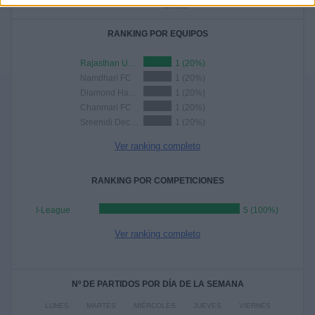
United
RANKING POR EQUIPOS
Rajasthan United
1 (20%)
Namdhari FC
1 (20%)
Diamond Harbour FC
1 (20%)
Chanmari FC
1 (20%)
Sreenidi Deccan FC
1 (20%)
Ver ranking completo
RANKING POR COMPETICIONES
I-League
5 (100%)
Ver ranking completo
Nº DE PARTIDOS POR DÍA DE LA SEMANA
LUNES
MARTES
MIÉRCOLES
JUEVES
VIERNES