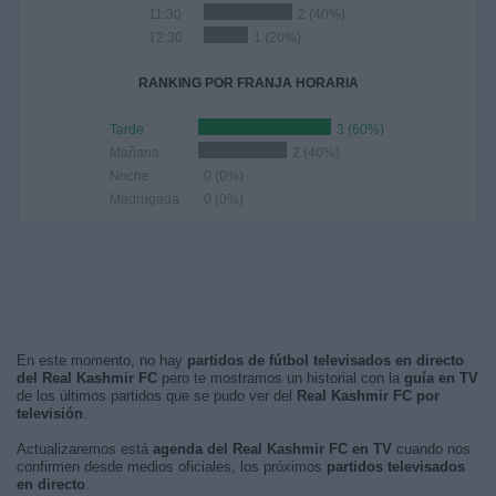
11:30
2 (40%)
12:30
1 (20%)
RANKING POR FRANJA HORARIA
Tarde
3 (60%)
Mañana
2 (40%)
Noche
0 (0%)
Madrugada
0 (0%)
En este momento, no hay
partidos de fútbol televisados en directo
del Real Kashmir FC
pero te mostramos un historial con la
guía en TV
de los últimos partidos que se pudo ver del
Real Kashmir FC por
televisión
.
Actualizaremos está
agenda del Real Kashmir FC en TV
cuando nos
confirmen desde medios oficiales, los próximos
partidos televisados
en directo
.