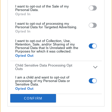
19/04/2026 I-League por OneFootball
I want to opt-out of the Sale of my
Personal Data.
RANKING POR CANALES
Opted In
OneFootball
5 (100%)
I want to opt-out of processing my
Personal Data for Targeted Advertising.
Ver ranking completo
Opted In
I want to opt-out of Collection, Use,
PARTIDOS
DÍAS
TOTAL
Retention, Sale, and/or Sharing of my
0
108
1
Personal Data that Is Unrelated with the
Purposes for which it was collected.
Opted Out
CONSECUTIVOS
SIN PARTIDO
CANALES TV
DE PAGO
GRATUÍTO
Child Sensitive Data Processing Opt
Outs
4 partidos en local
80%
I am a child and want to opt-out of
processing of my Personal Data or
1 partidos de visitante
Sensitive Data.
Opted Out
20%
TOTAL
MÁXIMO
TOTAL
CONFIRM
1
1
5
COMPETICIONES
VS Rajasthan
RIVALES