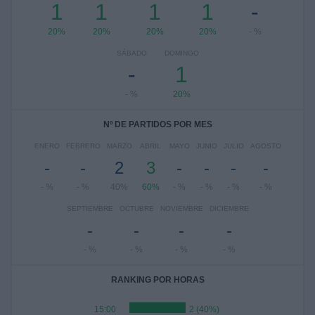
1
1
1
1
-
20%
20%
20%
20%
- %
SÁBADO
DOMINGO
-
1
- %
20%
Nº DE PARTIDOS POR MES
ENERO
FEBRERO
MARZO
ABRIL
MAYO
JUNIO
JULIO
AGOSTO
-
-
2
3
-
-
-
-
- %
- %
40%
60%
- %
- %
- %
- %
SEPTIEMBRE
OCTUBRE
NOVIEMBRE
DICIEMBRE
-
-
-
-
- %
- %
- %
- %
RANKING POR HORAS
15:00
2 (40%)