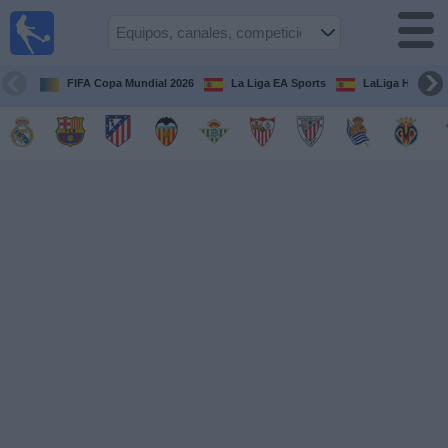
Fútbol
en la
TV
FIFA Copa Mundial 2026
La Liga EA Sports
LaLiga Hypermo
Guía de
Partidos
Televisados
Fútbol
hoy
Equipos
Competiciones
Canales
TV
Otros