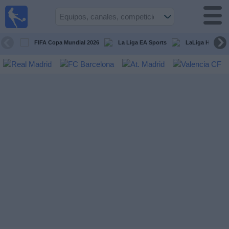
Fútbol
en la
TV
FIFA Copa Mundial 2026
La Liga EA Sports
LaLiga Hypermo
Guía de
Partidos
Televisados
Fútbol
hoy
Equipos
Competiciones
Canales
TV
Otros