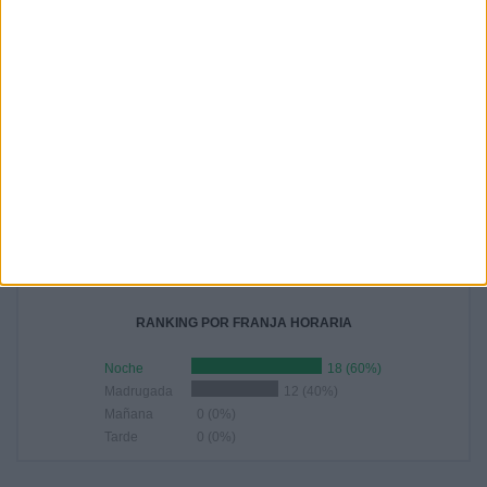
AGOSTO
SEPTIEMBRE
OCTUBRE
NOVIEMBRE
DICIEMBRE
1
1
-
-
-
3,33%
3,33%
- %
- %
- %
RANKING POR HORAS
20:00
6 (20%)
21:00
5 (16,67%)
02:00
3 (10%)
22:00
3 (10%)
02:10
3 (10%)
RANKING POR FRANJA HORARIA
Noche
18 (60%)
Madrugada
12 (40%)
Mañana
0 (0%)
Tarde
0 (0%)