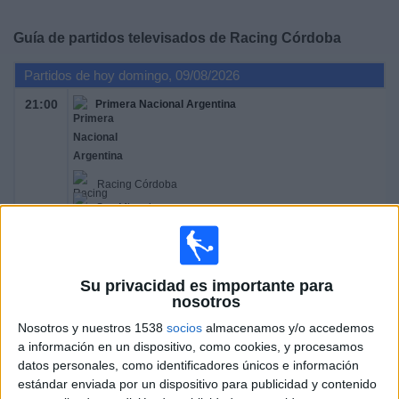
Deportes
Guía de partidos televisados de
Racing Córdoba
Noticias
Partidos de hoy domingo, 09/08/2026
21:00
Primera Nacional Argentina
Widget
Racing Córdoba
San Miguel
LPF Play
Su privacidad es importante para
nosotros
Domingo, 16/08/2026
Nosotros y nuestros 1538
socios
almacenamos y/o accedemos
22:00
Primera Nacional Argentina
a información en un dispositivo, como cookies, y procesamos
datos personales, como identificadores únicos e información
estándar enviada por un dispositivo para publicidad y contenido