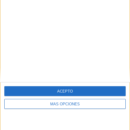
76,67%
7 partidos de pago
23,33%
ÚLTIMO PARTIDO EN ABIERTO
Almirante Brown - Racing Córdoba
02/08/2026 Primera Nacional Argentina por LPF Play
RANKING POR CANALES
LPF Play
23 (76,67%)
Fanatiz
7 (23,33%)
Ver ranking completo
ACEPTO
PARTIDOS
DÍAS
TOTAL
0
6
2
MÁS OPCIONES
CONSECUTIVOS
SIN PARTIDO
CANALES TV
DE PAGO
GRATUÍTO
11 partidos en local