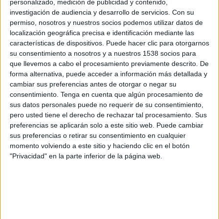
personalizado, medición de publicidad y contenido,
Racing Córdoba
investigación de audiencia y desarrollo de servicios.
Con su
San Martín SJ
permiso, nosotros y nuestros socios podemos utilizar datos de
localización geográfica precisa e identificación mediante las
características de dispositivos. Puede hacer clic para otorgarnos
su consentimiento a nosotros y a nuestros 1538 socios para
LPF Play
que llevemos a cabo el procesamiento previamente descrito. De
forma alternativa, puede acceder a información más detallada y
Domingo, 23/08/2026
cambiar sus preferencias antes de otorgar o negar su
consentimiento.
Tenga en cuenta que algún procesamiento de
20:30
Primera Nacional Argentina
sus datos personales puede no requerir de su consentimiento,
pero usted tiene el derecho de rechazar tal procesamiento. Sus
preferencias se aplicarán solo a este sitio web. Puede cambiar
sus preferencias o retirar su consentimiento en cualquier
Ciudad de Bolivar
momento volviendo a este sitio y haciendo clic en el botón
Racing Córdoba
"Privacidad" en la parte inferior de la página web.
LPF Play