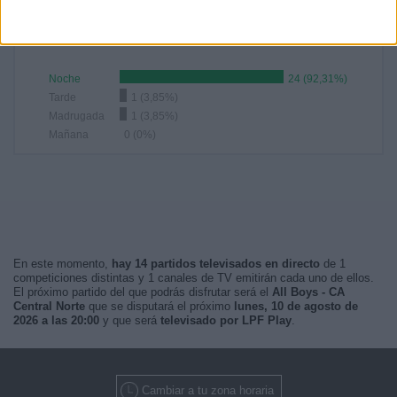
02:00
1 (3,85%)
RANKING POR FRANJA HORARIA
Noche
24 (92,31%)
Tarde
1 (3,85%)
Madrugada
1 (3,85%)
Mañana
0 (0%)
En este momento,
hay 14 partidos televisados en directo
de 1
competiciones distintas y 1 canales de TV emitirán cada uno de ellos.
El próximo partido del que podrás disfrutar será el
All Boys - CA
Central Norte
que se disputará el próximo
lunes, 10 de agosto de
2026 a las 20:00
y que será
televisado por LPF Play
.
Cambiar a tu zona horaria