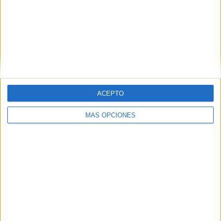
Fanatiz
4 (15,38%)
Ver ranking completo
PARTIDOS
DÍAS
TOTAL
0
5
2
CONSECUTIVOS
SIN PARTIDO
CANALES TV
DE PAGO
GRATUÍTO
ACEPTO
10 partidos en local
38,46%
MÁS OPCIONES
16 partidos de visitante
61,54%
TOTAL
MÁXIMO
TOTAL
2
2
22
COMPETICIONES
VS San Miguel
RIVALES
RANKING POR EQUIPOS
San Miguel
2 (7,69%)