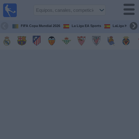
Fútbol
en la
TV
FIFA Copa Mundial 2026
La Liga EA Sports
LaLiga Hypermo
Guía de
Partidos
Televisados
Fútbol
hoy
Equipos
Competiciones
Canales
TV
Otros