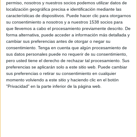
Sábado, 22/08/2026
permiso, nosotros y nuestros socios podemos utilizar datos de
localización geográfica precisa e identificación mediante las
22:00
Primera Nacional Argentina
características de dispositivos. Puede hacer clic para otorgarnos
su consentimiento a nosotros y a nuestros 1538 socios para
CA Central Norte
que llevemos a cabo el procesamiento previamente descrito. De
Estudiantes BA
forma alternativa, puede acceder a información más detallada y
cambiar sus preferencias antes de otorgar o negar su
LPF Play
consentimiento.
Tenga en cuenta que algún procesamiento de
sus datos personales puede no requerir de su consentimiento,
pero usted tiene el derecho de rechazar tal procesamiento. Sus
preferencias se aplicarán solo a este sitio web. Puede cambiar
sus preferencias o retirar su consentimiento en cualquier
momento volviendo a este sitio y haciendo clic en el botón
"Privacidad" en la parte inferior de la página web.