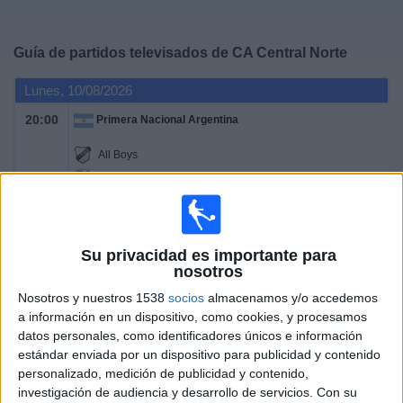
Deportes
Guía de partidos televisados de
CA Central Norte
Noticias
Lunes, 10/08/2026
Widget
20:00
Primera Nacional Argentina
All Boys
CA Central Norte
LPF Play
Domingo, 16/08/2026
Su privacidad es importante para
nosotros
22:00
Primera Nacional Argentina
Nosotros y nuestros 1538
socios
almacenamos y/o accedemos
CA Central Norte
a información en un dispositivo, como cookies, y procesamos
datos personales, como identificadores únicos e información
Gimnasia y Tiro
estándar enviada por un dispositivo para publicidad y contenido
LPF Play
personalizado, medición de publicidad y contenido,
investigación de audiencia y desarrollo de servicios.
Con su