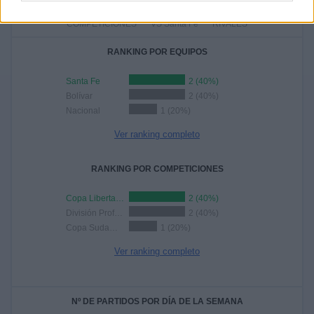
3
2
3
COMPETICIONES
VS Santa Fe
RIVALES
RANKING POR EQUIPOS
Santa Fe
2 (40%)
Bolívar
2 (40%)
Nacional
1 (20%)
Ver ranking completo
RANKING POR COMPETICIONES
Copa Libertadores
2 (40%)
División Profesional Bolivia
2 (40%)
Copa Sudamericana
1 (20%)
Ver ranking completo
Nº DE PARTIDOS POR DÍA DE LA SEMANA