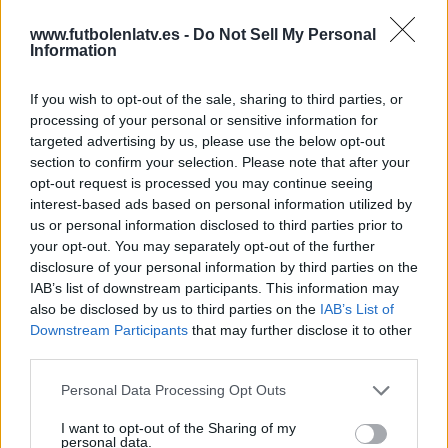
www.futbolenlatv.es -
Do Not Sell My Personal
Information
Más días
If you wish to opt-out of the sale, sharing to third parties, or
processing of your personal or sensitive information for
DATOS ESTADÍSTICOS DEL EQUIPO ORIENTE PETROLERO
targeted advertising by us, please use the below opt-out
EN TELEVISIÓN EN ESPAÑA
section to confirm your selection. Please note that after your
opt-out request is processed you may continue seeing
A fecha de hoy
07/08/2026
y desde que esta web recoge los datos
interest-based ads based on personal information utilized by
estadísticos de cuándo y dónde se televisan los partidos de
Fútbol
del
us or personal information disclosed to third parties prior to
equipo
Oriente Petrolero
en
España
, que fue el
12/08/2015
, podemos
your opt-out. You may separately opt-out of the further
dar los siguientes datos:
disclosure of your personal information by third parties on the
IAB’s list of downstream participants. This information may
5
also be disclosed by us to third parties on the
IAB’s List of
Downstream Participants
that may further disclose it to other
third parties.
PARTIDOS TELEVISADOS
0 partidos en abierto
Personal Data Processing Opt Outs
0%
5 partidos de pago
I want to opt-out of the Sharing of my
personal data.
100%