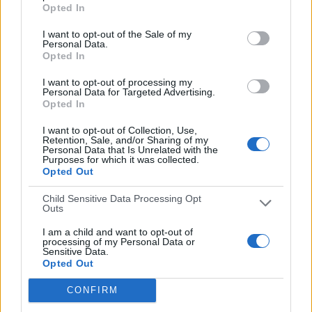
Opted In
RANKING POR CANALES
I want to opt-out of the Sale of my
Personal Data.
Opted In
beIN SPORTS
3 (60%)
beIN CONNECT
3 (60%)
I want to opt-out of processing my
Fanatiz
2 (40%)
Personal Data for Targeted Advertising.
Opted In
Ver ranking completo
I want to opt-out of Collection, Use,
Retention, Sale, and/or Sharing of my
PARTIDOS
DÍAS
TOTAL
Personal Data that Is Unrelated with the
5
4013
3
Purposes for which it was collected.
Opted Out
CONSECUTIVOS
SIN PARTIDO
CANALES TV
DE PAGO
GRATUÍTO
Child Sensitive Data Processing Opt
Outs
2 partidos en local
I am a child and want to opt-out of
40%
processing of my Personal Data or
Sensitive Data.
3 partidos de visitante
Opted Out
60%
CONFIRM
TOTAL
MÁXIMO
TOTAL