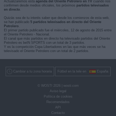
Actualizaremos está
agenda del Oriente Petrolero en TV
cuando nos
confirmen desde medios oficiales, los próximos
partidos televisados
en directo
.
Quizás sea de tu interés saber que desde los comienzos de esta web,
se han publicado
5 partidos televisados en directo del Oriente
Petrolero
.
El primer partido publicado fue el miércoles, 12 de agosto de 2015 entre
el Oriente Petrolero - Nacional.
El canal que más partidos en directo ha televisado partidos del Oriente
Petrolero es beIN SPORTS con un total de 3 partidos.
Y es la competición Copa Libertadores en las que más veces se ha
televisado el Oriente Petrolero con un total de 2 partidos.
Cambiar a tu zona horaria
Fútbol en la tele en
España
© WOSTI 2026 |
wosti.com
Aviso legal
Política de cookies
Recomendados
API
Contacto