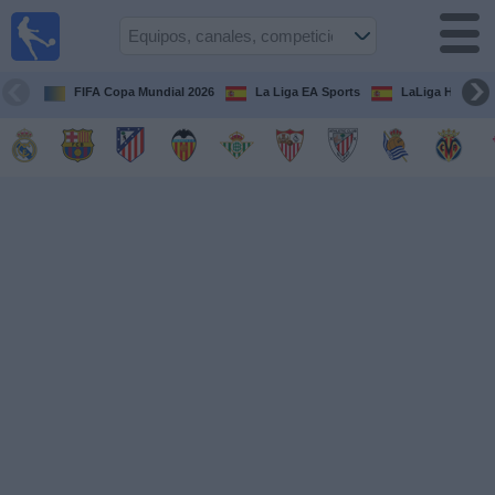
Fútbol
en la
TV
FIFA Copa Mundial 2026
La Liga EA Sports
LaLiga Hypermo
Guía de
Partidos
Televisados
Fútbol
hoy
Equipos
Competiciones
Canales
TV
Otros