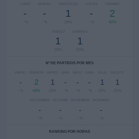
LUNES
MARTES
MIÉRCOLES
JUEVES
VIERNES
-
-
1
-
2
- %
- %
20%
- %
40%
SÁBADO
DOMINGO
1
1
20%
20%
Nº DE PARTIDOS POR MES
ENERO
FEBRERO
MARZO
ABRIL
MAYO
JUNIO
JULIO
AGOSTO
-
2
1
-
-
-
1
1
- %
40%
20%
- %
- %
- %
20%
20%
SEPTIEMBRE
OCTUBRE
NOVIEMBRE
DICIEMBRE
-
-
-
-
- %
- %
- %
- %
RANKING POR HORAS