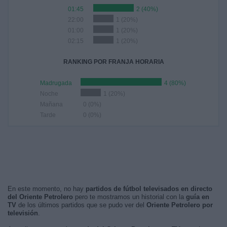
01:45
2 (40%)
22:00
1 (20%)
01:00
1 (20%)
02:15
1 (20%)
RANKING POR FRANJA HORARIA
Madrugada
4 (80%)
Noche
1 (20%)
Mañana
0 (0%)
Tarde
0 (0%)
En este momento, no hay
partidos de fútbol televisados en directo
del Oriente Petrolero
pero te mostramos un historial con la
guía en
TV
de los últimos partidos que se pudo ver del
Oriente Petrolero por
televisión
.