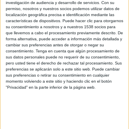
Canal por confirmar
investigación de audiencia y desarrollo de servicios.
Con su
permiso, nosotros y nuestros socios podemos utilizar datos de
Viernes, 02/10/2026
localización geográfica precisa e identificación mediante las
características de dispositivos. Puede hacer clic para otorgarnos
20:45
UEFA Nations League
su consentimiento a nosotros y a nuestros 1538 socios para
Fase de grupos
que llevemos a cabo el procesamiento previamente descrito. De
forma alternativa, puede acceder a información más detallada y
Letonia
cambiar sus preferencias antes de otorgar o negar su
Montenegro
consentimiento.
Tenga en cuenta que algún procesamiento de
sus datos personales puede no requerir de su consentimiento,
Canal por confirmar
pero usted tiene el derecho de rechazar tal procesamiento. Sus
preferencias se aplicarán solo a este sitio web. Puede cambiar
sus preferencias o retirar su consentimiento en cualquier
momento volviendo a este sitio y haciendo clic en el botón
"Privacidad" en la parte inferior de la página web.