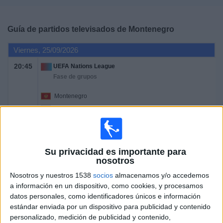
Deportes
Guía de partidos televisados de
Montenegro
Noticias
Viernes, 25/09/2026
Widget
20:45
UEFA Nations League
Fase de grupos
Montenegro
Chipre
Canal por confirmar
Lunes, 28/09/2026
Su privacidad es importante para
nosotros
18:00
UEFA Nations League
Nosotros y nuestros 1538
socios
almacenamos y/o accedemos
Fase de grupos
a información en un dispositivo, como cookies, y procesamos
Armenia
datos personales, como identificadores únicos e información
estándar enviada por un dispositivo para publicidad y contenido
Montenegro
personalizado, medición de publicidad y contenido,