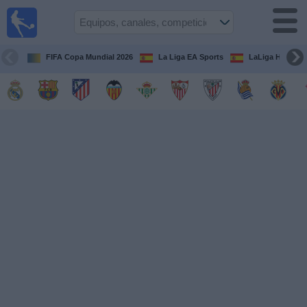
Fútbol
en la
TV
FIFA Copa Mundial 2026
La Liga EA Sports
LaLiga Hypermo
Guía de
Partidos
Televisados
Fútbol
hoy
Equipos
Competiciones
Canales
TV
Otros