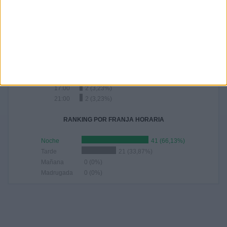
29,03%
24,19%
14,52%
- %
RANKING POR HORAS
20:45
34 (54,84%)
18:00
15 (24,19%)
19:00
2 (3,23%)
17:00
2 (3,23%)
21:00
2 (3,23%)
RANKING POR FRANJA HORARIA
Noche
41 (66,13%)
Tarde
21 (33,87%)
Mañana
0 (0%)
Madrugada
0 (0%)