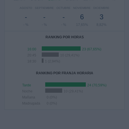
AGOSTO
SEPTIEMBRE
OCTUBRE
NOVIEMBRE
DICIEMBRE
-
-
-
6
3
- %
- %
- %
17,65%
8,82%
RANKING POR HORAS
16:00
23 (67,65%)
20:45
10 (29,41%)
18:30
1 (2,94%)
RANKING POR FRANJA HORARIA
Tarde
24 (70,59%)
Noche
10 (29,41%)
Mañana
0 (0%)
Madrugada
0 (0%)