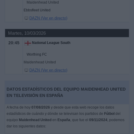
Maidenhead United
Ebbsfleet United
DAZN (Ver en directo)
Martes, 10/03/2026
20:45
National League South
Worthing FC
Maidenhead United
DAZN (Ver en directo)
DATOS ESTADÍSTICOS DEL EQUIPO MAIDENHEAD UNITED
EN TELEVISIÓN EN ESPAÑA
A fecha de hoy
07/08/2026
y desde que esta web recoge los datos
estadísticos de cuándo y dónde se televisan los partidos de
Fútbol
del
equipo
Maidenhead United
en
España
, que fue el
09/11/2024
, podemos
dar los siguientes datos: