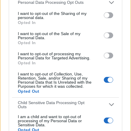
Personal Data Processing Opt Outs
47,06%
18 partidos de visitante
I want to opt-out of the Sharing of my
personal data.
52,94%
Opted In
TOTAL
MÁXIMO
TOTAL
2
2
26
I want to opt-out of the Sale of my
Personal Data.
Opted In
COMPETICIONES
VS Sutton
RIVALES
United
I want to opt-out of processing my
Personal Data for Targeted Advertising.
RANKING POR EQUIPOS
Opted In
Sutton United
2 (5,88%)
I want to opt-out of Collection, Use,
Retention, Sale, and/or Sharing of my
Braintree Town
2 (5,88%)
Personal Data that Is Unrelated with the
York City
2 (5,88%)
Purposes for which it was collected.
Opted Out
Woking
2 (5,88%)
Forest Green Rovers
2 (5,88%)
Child Sensitive Data Processing Opt
Outs
Ver ranking completo
I am a child and want to opt-out of
processing of my Personal Data or
RANKING POR COMPETICIONES
Sensitive Data.
Opted Out