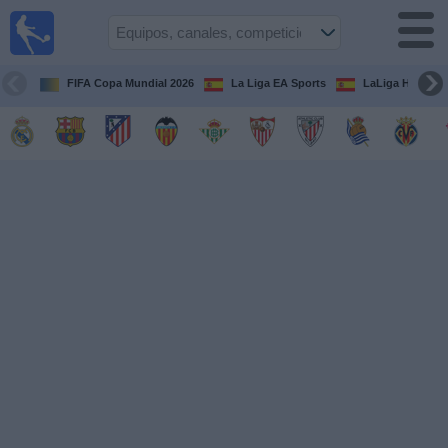
Fútbol
en la
TV
FIFA Copa Mundial 2026
La Liga EA Sports
LaLiga Hypermo
Guía de
Partidos
Televisados
Fútbol
hoy
Equipos
Competiciones
Canales
TV
Otros