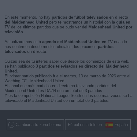
En este momento, no hay
partidos de fútbol televisados en directo
del Maidenhead United
pero te mostramos un historial con la
guía en
TV
de los últimos partidos que se pudo ver del
Maidenhead United por
televisión
.
Actualizaremos está
agenda del Maidenhead United en TV
cuando
nos confirmen desde medios oficiales, los próximos
partidos
televisados en directo
.
Quizás sea de tu interés saber que desde los comienzos de esta web,
se han publicado
3 partidos televisados en directo del Maidenhead
United
.
El primer partido publicado fue el martes, 10 de marzo de 2026 entre el
Worthing FC - Maidenhead United.
El canal que más partidos en directo ha televisado partidos del
Maidenhead United es DAZN con un total de 3 partidos.
Y es la competición National League South en las que más veces se ha
televisado el Maidenhead United con un total de 3 partidos.
Cambiar a tu zona horaria
Fútbol en la tele en
España