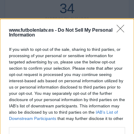
34
PARTIDOS TELEVISADOS
0 partidos en abierto
www.futbolenlatv.es -
Do Not Sell My Personal
Information
0%
34 partidos de pago
100%
If you wish to opt-out of the sale, sharing to third parties, or
processing of your personal or sensitive information for
RANKING POR CANALES
targeted advertising by us, please use the below opt-out
section to confirm your selection. Please note that after your
DAZN
34 (100%)
opt-out request is processed you may continue seeing
interest-based ads based on personal information utilized by
Ver ranking completo
us or personal information disclosed to third parties prior to
your opt-out. You may separately opt-out of the further
PARTIDOS
DÍAS
TOTAL
disclosure of your personal information by third parties on the
34
635
1
IAB’s list of downstream participants. This information may
also be disclosed by us to third parties on the
IAB’s List of
CONSECUTIVOS
SIN PARTIDO
CANALES TV
Downstream Participants
that may further disclose it to other
DE PAGO
GRATUÍTO
third parties.
16 partidos en local