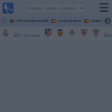
Fútbol
en la
TV
FIFA Copa Mundial 2026
La Liga EA Sports
LaLiga Hypermo
Guía de
Partidos
Televisados
Fútbol
hoy
Equipos
Competiciones
Canales
TV
Otros