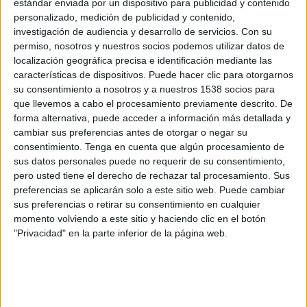
estándar enviada por un dispositivo para publicidad y contenido
02:00
Mundial Kings League
personalizado, medición de publicidad y contenido,
Last Chance
investigación de audiencia y desarrollo de servicios.
Con su
permiso, nosotros y nuestros socios podemos utilizar datos de
Club de Cuervos
localización geográfica precisa e identificación mediante las
Los Aliens
características de dispositivos. Puede hacer clic para otorgarnos
Twitch kingsleague
Kings League YouTube
su consentimiento a nosotros y a nuestros 1538 socios para
TikTok kingsleague
Esport3 (Cataluña)
que llevemos a cabo el procesamiento previamente descrito. De
forma alternativa, puede acceder a información más detallada y
cambiar sus preferencias antes de otorgar o negar su
Sábado, 01/06/2024
consentimiento.
Tenga en cuenta que algún procesamiento de
01:00
Mundial Kings League
sus datos personales puede no requerir de su consentimiento,
Round Robin
pero usted tiene el derecho de rechazar tal procesamiento. Sus
preferencias se aplicarán solo a este sitio web. Puede cambiar
Real Titán
sus preferencias o retirar su consentimiento en cualquier
Los Aliens
momento volviendo a este sitio y haciendo clic en el botón
"Privacidad" en la parte inferior de la página web.
Twitch kingsleague
Kings League YouTube
TikTok kingsleague
Esport3 (Cataluña)