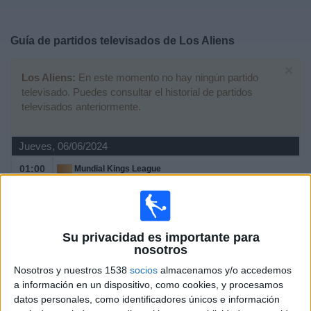
Deportes
Guía de partidos televisados de
Los Aliens
Noticias
×
Los Aliens:
En este momento no hay ningún partido
Widget
televisado. Puedes consultar el historial de partidos
televisados anteriormente.
Jueves, 06/06/2024
01:00
Mundial Kings League
1/8 de final
Los Troncos FC
Los Aliens
Su privacidad es importante para
Twitch kingsleague
Kings League YouTube
nosotros
TikTok kingsleague
Esport3 (Cataluña)
Nosotros y nuestros 1538
socios
almacenamos y/o accedemos
a información en un dispositivo, como cookies, y procesamos
Lunes, 03/06/2024
datos personales, como identificadores únicos e información