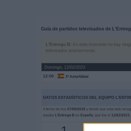
Deportes
Noticias
Guía de partidos televisados de
L'Entre
Widget
L'Entregu B:
En este momento no hay ningún 
televisados anteriormente.
Domingo, 12/02/2023
12:00
3ª Asturfútbol
DATOS ESTADÍSTICOS DEL EQUIPO L'ENTR
A fecha de hoy
07/08/2026
y desde que esta web recoge
equipo
L'Entregu B
en
España
, que fue el
12/02/2023
,
1 partidos en abierto