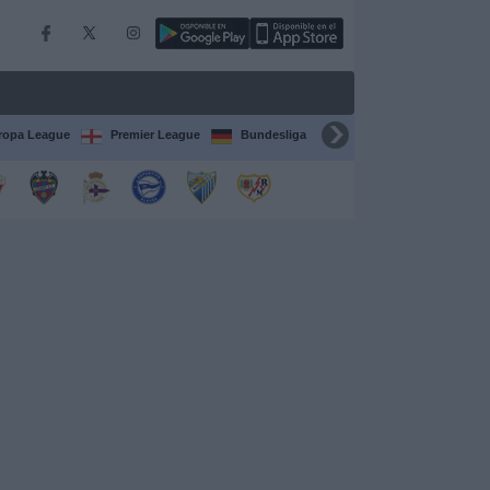
ropa League
Premier League
Bundesliga
Supercopa de España