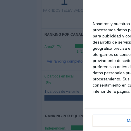
1
PARTIDOS TELEVISADOS
100%
0 partidos de pago
0%
Nosotros y nuestro
procesamos datos per
RANKING POR CANALES
para publicidad y co
desarrollo de servici
Area21 TV
geográfica precisa e 
1 (100%)
otorgarnos su conse
previamente descrito
Ver ranking completo
preferencias antes d
datos personales pue
0 partidos en local
procesamiento. Sus p
0%
consentimiento en cu
inferior de la página
1 partidos de visitante
RANKING POR EQUIPOS
M
Independiente CF