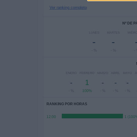
Ver ranking completo
Nº DE 
LUNES
MARTES
MIÉR
-
-
- %
- %
-
ENERO
FEBRERO
MARZO
ABRIL
MAYO
J
-
1
-
-
-
- %
100%
- %
- %
- %
RANKING POR HORAS
12:00
1 (100