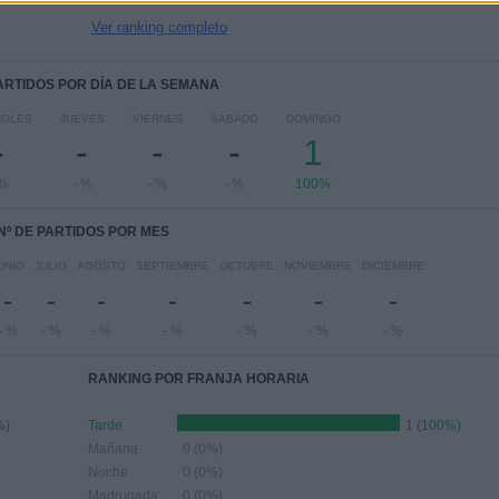
Ver ranking completo
PARTIDOS POR DÍA DE LA SEMANA
COLES
JUEVES
VIERNES
SÁBADO
DOMINGO
-
-
-
-
1
 %
- %
- %
- %
100%
Nº DE PARTIDOS POR MES
UNIO
JULIO
AGOSTO
SEPTIEMBRE
OCTUBRE
NOVIEMBRE
DICIEMBRE
-
-
-
-
-
-
-
- %
- %
- %
- %
- %
- %
- %
RANKING POR FRANJA HORARIA
%)
Tarde
1 (100%)
Mañana
0 (0%)
Noche
0 (0%)
Madrugada
0 (0%)