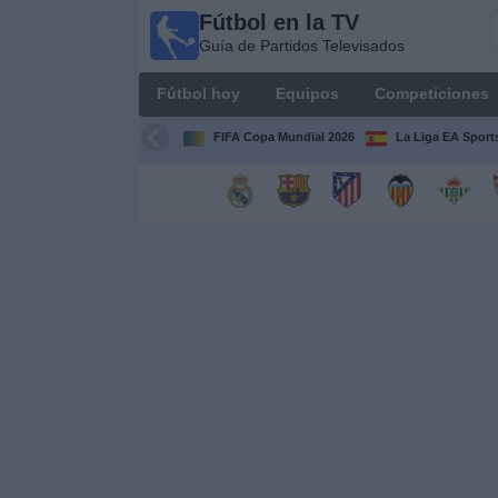
Fútbol en la TV
Fútbol
Guía de Partidos Televisados
en la
TV
Fútbol hoy
Equipos
Competiciones
Guía de
Partidos
FIFA Copa Mundial 2026
La Liga EA Sport
Televisados
Fútbol
hoy
Equipos
Competiciones
Canales
TV
Otros