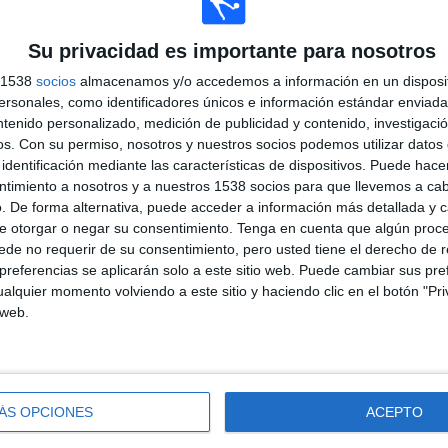
ÚLTIMO PARTIDO EN ABIERTO
Independiente CF - L'Entregu B
Su privacidad es importante para nosotros
12/02/2023 3ª Asturfútbol por Area21 TV
s 1538
socios
almacenamos y/o accedemos a información en un disposit
sonales, como identificadores únicos e información estándar enviada 
ntenido personalizado, medición de publicidad y contenido, investigaci
os.
Con su permiso, nosotros y nuestros socios podemos utilizar datos 
PARTIDOS
DÍAS
TOTAL
identificación mediante las características de dispositivos. Puede hacer
0
1271
1
ntimiento a nosotros y a nuestros 1538 socios para que llevemos a ca
. De forma alternativa, puede acceder a información más detallada y 
CONSECUTIVOS
SIN PARTIDO
CANALES TV
DE PAGO
GRATUÍTO
e otorgar o negar su consentimiento.
Tenga en cuenta que algún proc
de no requerir de su consentimiento, pero usted tiene el derecho de r
referencias se aplicarán solo a este sitio web. Puede cambiar sus pref
TOTAL
MÁXIMO
TOTAL
alquier momento volviendo a este sitio y haciendo clic en el botón "Pri
1
1
1
 web.
COMPETICIONES
VS
RIVALES
100%
Independiente
CF
RANKING POR COMPETICIONES
ÁS OPCIONES
ACEPTO
1 (100%)
3ª Asturfútbol
1 (100%)