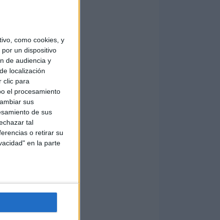
ivo, como cookies, y
por un dispositivo
ón de audiencia y
de localización
 clic para
bo el procesamiento
cambiar sus
esamiento de sus
echazar tal
erencias o retirar su
vacidad" en la parte