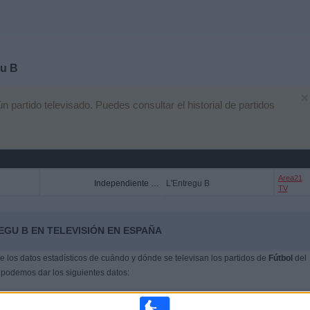
gu B
×
partido televisado. Puedes consultar el historial de partidos
Area21
Independiente CF
L'Entregu B
TV
EGU B EN TELEVISIÓN EN ESPAÑA
 los datos estadísticos de cuándo y dónde se televisan los partidos de
Fútbol
del
 podemos dar los siguientes datos: