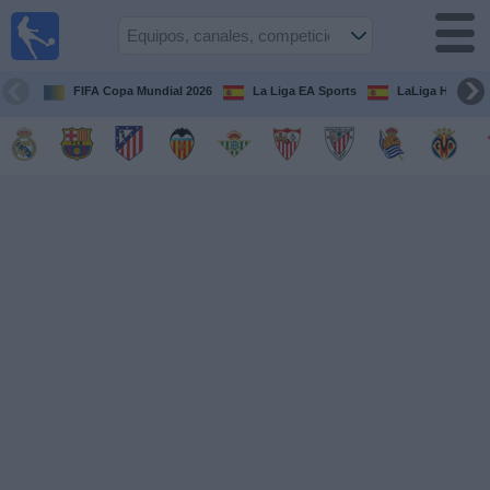
Fútbol
en la
TV
FIFA Copa Mundial 2026
La Liga EA Sports
LaLiga Hypermo
Guía de
Partidos
Televisados
Fútbol
hoy
Equipos
Competiciones
Canales
TV
Otros