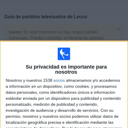
Deportes
Guía de partidos televisados de
Lecco
Noticias
×
Lecco:
En este momento no hay ningún partido
Widget
televisado. Puedes consultar el historial de partidos
televisados anteriormente.
Miércoles, 20/05/2026
Su privacidad es importante para
20:30
Serie C
nosotros
Nosotros y nuestros 1538
socios
almacenamos y/o accedemos
Catania
a información en un dispositivo, como cookies, y procesamos
Lecco
datos personales, como identificadores únicos e información
OneFootball PPV
estándar enviada por un dispositivo para publicidad y contenido
personalizado, medición de publicidad y contenido,
Miércoles, 13/05/2026
investigación de audiencia y desarrollo de servicios.
Con su
permiso, nosotros y nuestros socios podemos utilizar datos de
20:00
Serie C
localización geográfica precisa e identificación mediante las