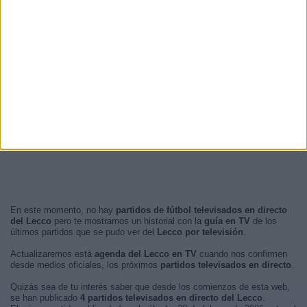
12:30
2 (3,45%)
RANKING POR FRANJA HORARIA
Tarde
43 (74,14%)
Noche
15 (25,86%)
Mañana
0 (0%)
Madrugada
0 (0%)
En este momento, no hay
partidos de fútbol televisados en directo
del Lecco
pero te mostramos un historial con la
guía en TV
de los
últimos partidos que se pudo ver del
Lecco por televisión
.
Actualizaremos está
agenda del Lecco en TV
cuando nos confirmen
desde medios oficiales, los próximos
partidos televisados en directo
.
Quizás sea de tu interés saber que desde los comienzos de esta web,
se han publicado
4 partidos televisados en directo del Lecco
.