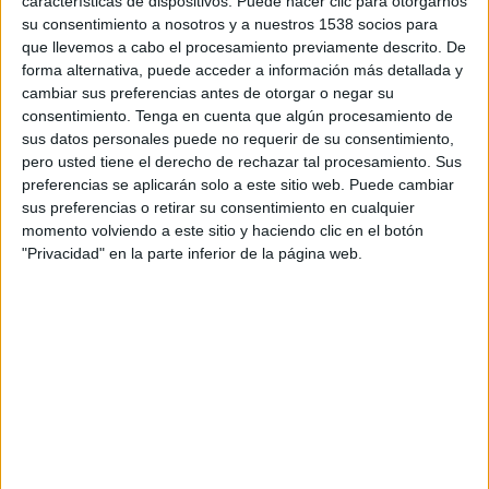
características de dispositivos. Puede hacer clic para otorgarnos
Lecco
su consentimiento a nosotros y a nuestros 1538 socios para
Pianese
que llevemos a cabo el procesamiento previamente descrito. De
FIFA+
forma alternativa, puede acceder a información más detallada y
cambiar sus preferencias antes de otorgar o negar su
consentimiento.
Tenga en cuenta que algún procesamiento de
Viernes, 03/04/2026
sus datos personales puede no requerir de su consentimiento,
20:30
Serie C
pero usted tiene el derecho de rechazar tal procesamiento. Sus
preferencias se aplicarán solo a este sitio web. Puede cambiar
Lecco
sus preferencias o retirar su consentimiento en cualquier
L.R. Vicenza
momento volviendo a este sitio y haciendo clic en el botón
"Privacidad" en la parte inferior de la página web.
FIFA+
Más días
DATOS ESTADÍSTICOS DEL EQUIPO LECCO EN
TELEVISIÓN EN ESPAÑA
A fecha de hoy
07/08/2026
y desde que esta web recoge los datos
estadísticos de cuándo y dónde se televisan los partidos de
Fútbol
del