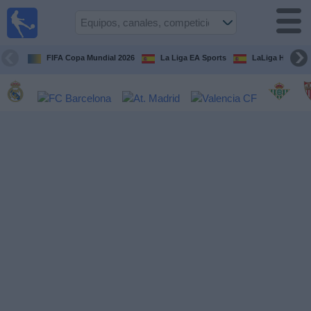
Fútbol
en la
TV
FIFA Copa Mundial 2026
La Liga EA Sports
LaLiga Hypermo
Guía de
Partidos
Televisados
Fútbol
hoy
Equipos
Competiciones
Canales
TV
Otros