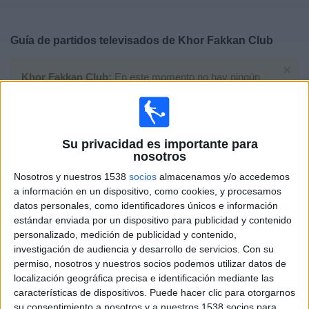
Deportes
Guía de partidos televisados de
Khor Fakkan Club
Noticias
×
Khor Fakkan Club:
En este momento no hay ningún
Widget
partido televisado. Puedes consultar el historial de
partidos televisados anteriormente.
Su privacidad es importante para
Domingo, 01/02/2026
nosotros
14:15
UAE President's Cup
Nosotros y nuestros 1538
socios
almacenamos y/o accedemos
a información en un dispositivo, como cookies, y procesamos
Shabab Al Ahli
datos personales, como identificadores únicos e información
Khor Fakkan Club
estándar enviada por un dispositivo para publicidad y contenido
DAZN App Gratis (Ver gratis)
FIFA+
personalizado, medición de publicidad y contenido,
investigación de audiencia y desarrollo de servicios.
Con su
permiso, nosotros y nuestros socios podemos utilizar datos de
Sábado, 25/10/2025
localización geográfica precisa e identificación mediante las
14:55
UAE President's Cup
características de dispositivos. Puede hacer clic para otorgarnos
su consentimiento a nosotros y a nuestros 1538 socios para