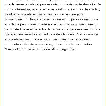
Khor Fakkan Club
que llevemos a cabo el procesamiento previamente descrito. De
Al-Ittihad Kalba SC
forma alternativa, puede acceder a información más detallada y
cambiar sus preferencias antes de otorgar o negar su
FIFA+
consentimiento.
Tenga en cuenta que algún procesamiento de
sus datos personales puede no requerir de su consentimiento,
Viernes, 18/10/2024
pero usted tiene el derecho de rechazar tal procesamiento. Sus
15:00
preferencias se aplicarán solo a este sitio web. Puede cambiar
UAE President's Cup
sus preferencias o retirar su consentimiento en cualquier
Ajman Club
momento volviendo a este sitio y haciendo clic en el botón
"Privacidad" en la parte inferior de la página web.
Khor Fakkan Club
FIFA+
DATOS ESTADÍSTICOS DEL EQUIPO KHOR FAKKAN CLUB
EN TELEVISIÓN EN ESPAÑA
A fecha de hoy
09/08/2026
y desde que esta web recoge los datos
estadísticos de cuándo y dónde se televisan los partidos de
Fútbol
del
equipo
Khor Fakkan Club
en
España
, que fue el
18/10/2024
, podemos
dar los siguientes datos: