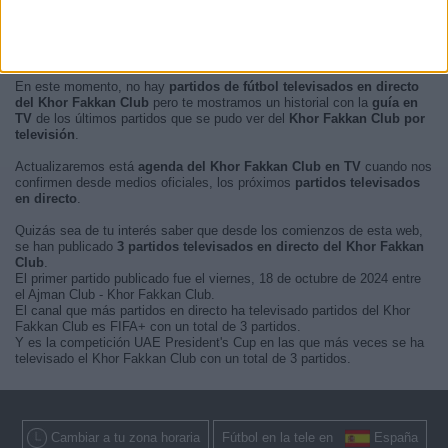
En este momento, no hay
partidos de fútbol televisados en directo
del Khor Fakkan Club
pero te mostramos un historial con la
guía en
TV
de los últimos partidos que se pudo ver del
Khor Fakkan Club por
televisión
.
Actualizaremos está
agenda del Khor Fakkan Club en TV
cuando nos
confirmen desde medios oficiales, los próximos
partidos televisados
en directo
.
Quizás sea de tu interés saber que desde los comienzos de esta web,
se han publicado
3 partidos televisados en directo del Khor Fakkan
Club
.
El primer partido publicado fue el viernes, 18 de octubre de 2024 entre
el Ajman Club - Khor Fakkan Club.
El canal que más partidos en directo ha televisado partidos del Khor
Fakkan Club es FIFA+ con un total de 3 partidos.
Y es la competición UAE President's Cup en las que más veces se ha
televisado el Khor Fakkan Club con un total de 3 partidos.
Cambiar a tu zona horaria
Fútbol en la tele en
España