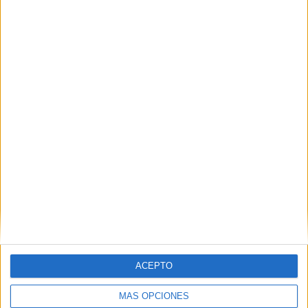
0
188
2
CONSECUTIVOS
SIN PARTIDO
CANALES TV
DE PAGO
GRATUÍTO
1 partidos en local
33,33%
2 partidos de visitante
66,67%
TOTAL
MÁXIMO
TOTAL
1
1
3
COMPETICIONES
VS Ajman Club
RIVALES
RANKING POR EQUIPOS
Ajman Club
1 (33,33%)
Shabab Al Ahli
1 (33,33%)
Al-Ittihad Kalba SC
1 (33,33%)
ACEPTO
Ver ranking completo
MÁS OPCIONES