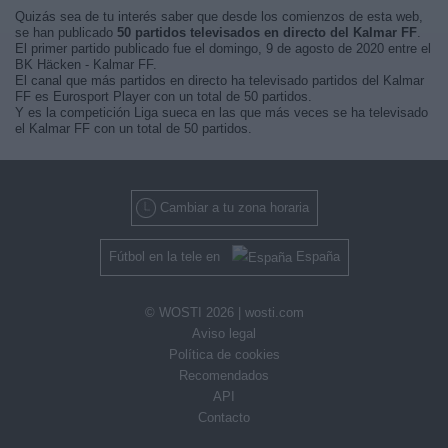
Quizás sea de tu interés saber que desde los comienzos de esta web,
se han publicado
50 partidos televisados en directo del Kalmar FF
.
El primer partido publicado fue el domingo, 9 de agosto de 2020 entre el
BK Häcken - Kalmar FF.
El canal que más partidos en directo ha televisado partidos del Kalmar
FF es Eurosport Player con un total de 50 partidos.
Y es la competición Liga sueca en las que más veces se ha televisado
el Kalmar FF con un total de 50 partidos.
Cambiar a tu zona horaria
Fútbol en la tele en
España
© WOSTI 2026 |
wosti.com
Aviso legal
Política de cookies
Recomendados
API
Contacto