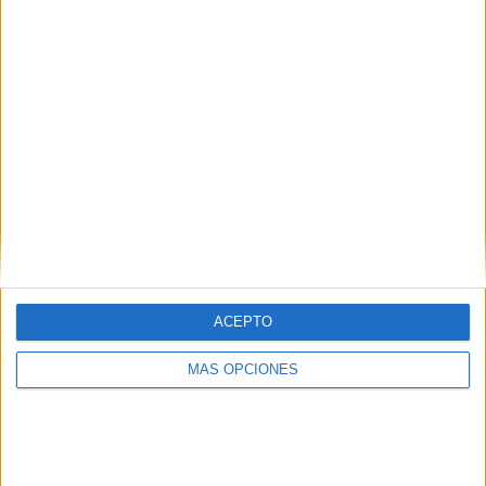
100%
RANKING POR CANALES
Eurosport Player
61 (100%)
Ver ranking completo
PARTIDOS
DÍAS
TOTAL
61
2236
1
CONSECUTIVOS
SIN PARTIDO
CANALES TV
DE PAGO
GRATUÍTO
29 partidos en local
ACEPTO
47,54%
32 partidos de visitante
MÁS OPCIONES
52,46%
TOTAL
MÁXIMO
TOTAL
1
5
18
COMPETICIONES
VS Malmö FF
RIVALES