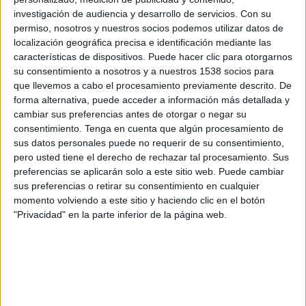
investigación de audiencia y desarrollo de servicios.
Con su
permiso, nosotros y nuestros socios podemos utilizar datos de
localización geográfica precisa e identificación mediante las
Hammarby
características de dispositivos. Puede hacer clic para otorgarnos
Kalmar FF
su consentimiento a nosotros y a nuestros 1538 socios para
Eurosport Player
que llevemos a cabo el procesamiento previamente descrito. De
forma alternativa, puede acceder a información más detallada y
cambiar sus preferencias antes de otorgar o negar su
Lunes, 24/10/2022
consentimiento.
Tenga en cuenta que algún procesamiento de
19:00
Liga sueca
sus datos personales puede no requerir de su consentimiento,
pero usted tiene el derecho de rechazar tal procesamiento. Sus
preferencias se aplicarán solo a este sitio web. Puede cambiar
sus preferencias o retirar su consentimiento en cualquier
IK Sirius FK
momento volviendo a este sitio y haciendo clic en el botón
Kalmar FF
"Privacidad" en la parte inferior de la página web.
Eurosport Player