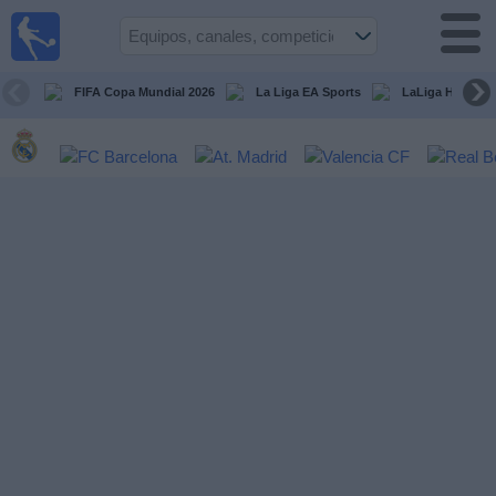
Fútbol
en la
TV
FIFA Copa Mundial 2026
La Liga EA Sports
LaLiga Hypermo
Guía de
Partidos
Televisados
Fútbol
hoy
Equipos
Competiciones
Canales
TV
Otros