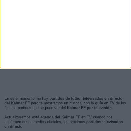
17:30
16 (26,23%)
15:00
11 (18,03%)
14:30
10 (16,39%)
RANKING POR FRANJA HORARIA
Tarde
37 (60,66%)
Noche
24 (39,34%)
Mañana
0 (0%)
Madrugada
0 (0%)
En este momento, no hay
partidos de fútbol televisados en directo
del Kalmar FF
pero te mostramos un historial con la
guía en TV
de los
últimos partidos que se pudo ver del
Kalmar FF por televisión
.
Actualizaremos está
agenda del Kalmar FF en TV
cuando nos
confirmen desde medios oficiales, los próximos
partidos televisados
en directo
.