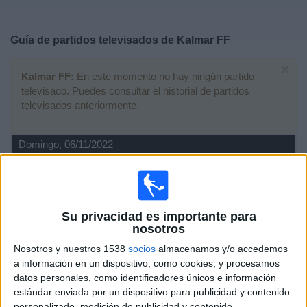
Deportes
Guía de partidos televisados de
Kalmar FF
Noticias
×
Kalmar FF:
En este momento no hay ningún partido
Widget
televisado. Puedes consultar el historial de partidos
televisados anteriormente.
Domingo, 06/11/2022
15:00
Liga sueca
Kalmar FF
Su privacidad es importante para
nosotros
GIF Sundsvall
Nosotros y nuestros 1538
socios
almacenamos y/o accedemos
Eurosport Player
a información en un dispositivo, como cookies, y procesamos
datos personales, como identificadores únicos e información
Domingo, 30/10/2022
estándar enviada por un dispositivo para publicidad y contenido
17:30
personalizado, medición de publicidad y contenido,
Liga sueca