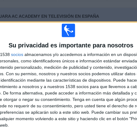
UARA AC ACADEMY EN TELEVISIÓN EN ESPAÑA
 los datos estadísticos de cuándo y dónde se televisan los partidos de
Fútbol
del
el
01/06/2022
, podemos dar los siguientes datos:
Su privacidad es importante para nosotros
ÚLTIMO PARTIDO EN ABIERTO
s 1538
socios
almacenamos y/o accedemos a información en un disposit
sonales, como identificadores únicos e información estándar enviada 
Santos Academy - Jabaquara AC
ntenido personalizado, medición de publicidad y contenido, investigaci
Academy
os.
Con su permiso, nosotros y nuestros socios podemos utilizar datos 
29/06/2022 Paulista Sub-20 por
identificación mediante las características de dispositivos. Puede hacer
Elevensports.com
ntimiento a nosotros y a nuestros 1538 socios para que llevemos a ca
. De forma alternativa, puede acceder a información más detallada y 
e otorgar o negar su consentimiento.
Tenga en cuenta que algún proc
PARTIDOS
DÍAS
TOTAL
de no requerir de su consentimiento, pero usted tiene el derecho de r
0
1499
1
referencias se aplicarán solo a este sitio web. Puede cambiar sus pref
alquier momento volviendo a este sitio y haciendo clic en el botón "Pri
CONSECUTIVOS
SIN PARTIDO
CANALES TV
DE PAGO
GRATUÍTO
 web.