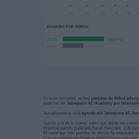
-
-
-
-
-
- %
- %
- %
- %
- %
1
RANKING POR HORAS
20:00
2 (66,67%)
14:00
1 (33,33%)
En este momento, no hay
partidos de fútbol telev
pudo ver del
Jabaquara AC Academy por televisió
Actualizaremos está
agenda del Jabaquara AC Ac
Quizás sea de tu interés saber que desde los comie
El primer partido publicado fue el miércoles, 1 de 
El canal que más partidos en directo ha televisado 
Y es la competición Paulista Sub-20 en las que más 