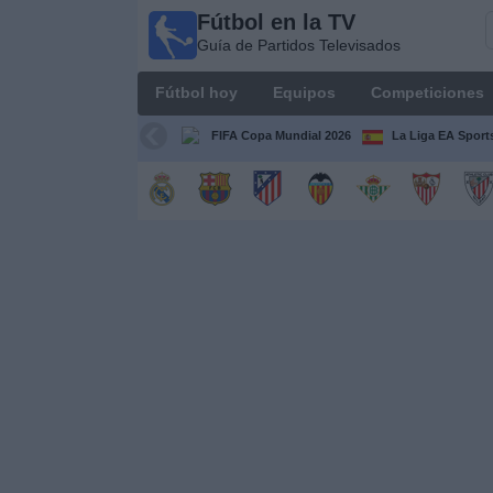
Fútbol en la TV
Fútbol
Guía de Partidos Televisados
en la
TV
Fútbol hoy
Equipos
Competiciones
Guía de
Partidos
FIFA Copa Mundial 2026
La Liga EA Sport
Televisados
Fútbol
hoy
Equipos
Competiciones
Canales
TV
Otros