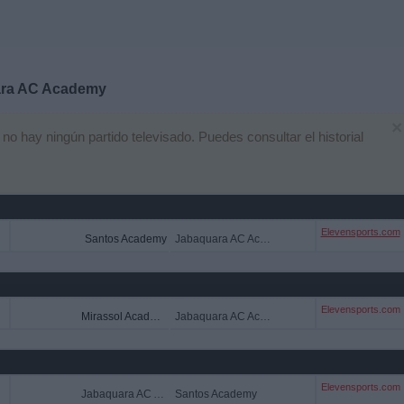
ra AC Academy
×
 hay ningún partido televisado. Puedes consultar el historial
Elevensports.com
Santos Academy
Jabaquara AC Academy
Elevensports.com
Mirassol Academy
Jabaquara AC Academy
Elevensports.com
Jabaquara AC Academy
Santos Academy