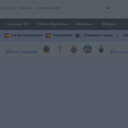
Canales TV
Otros Deportes
Noticias
Widget
s
LaLiga Hypermotion
Copa del Rey
Champions League
Eu