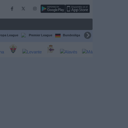
ropa League
Premier League
Bundesliga
Supercopa de España