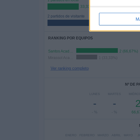
1 partidos en local
33,33%
2 partidos de visitante
M
66,67%
RANKING POR EQUIPOS
Santos Academy
2 (66,67%)
Mirassol Academy
1 (33,33%)
Ver ranking completo
Nº DE 
LUNES
MARTES
MIÉRC
-
-
- %
- %
66,
ENERO
FEBRERO
MARZO
ABRIL
MAYO
J