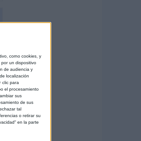
ivo, como cookies, y
por un dispositivo
ón de audiencia y
de localización
 clic para
bo el procesamiento
cambiar sus
esamiento de sus
echazar tal
erencias o retirar su
vacidad" en la parte