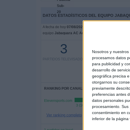
DATOS ESTADÍSTICOS DEL EQUIPO JABAQ
A fecha de hoy
07/08/2026
y desde que esta web recoge
equipo
Jabaquara AC Academy
en
España
, que fue 
3
3 partidos en abierto
Nosotros y nuestro
procesamos datos per
PARTIDOS TELEVISADOS
100%
para publicidad y co
0 partidos de pago
desarrollo de servici
0%
geográfica precisa e 
otorgarnos su conse
previamente descrito
RANKING POR CANALES
preferencias antes d
datos personales pue
Elevensports.com
3 (100%)
procesamiento. Sus p
consentimiento en cu
Ver ranking completo
inferior de la página