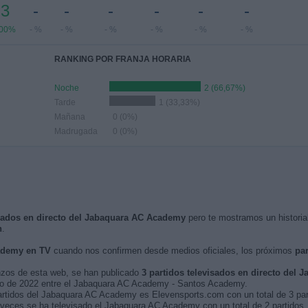
3
-
-
-
-
-
-
00%
- %
- %
- %
- %
- %
- %
RANKING POR FRANJA HORARIA
Noche
2 (66,67%)
Tarde
1 (33,33%)
Mañana
0 (0%)
Madrugada
0 (0%)
isados en directo del Jabaquara AC Academy
pero te mostramos un historia
n
.
ademy en TV
cuando nos confirmen desde medios oficiales, los próximos
par
nzos de esta web, se han publicado
3 partidos televisados en directo del
junio de 2022 entre el Jabaquara AC Academy - Santos Academy.
partidos del Jabaquara AC Academy es Elevensports.com con un total de 3 par
veces se ha televisado el Jabaquara AC Academy con un total de 2 partidos.