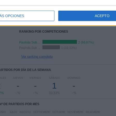
TOTAL
MÁXIMO
TOTAL
2
2
2
ÁS OPCIONES
ACEPTO
COMPETICIONES
VS Santos
RIVALES
Academy
RANKING POR COMPETICIONES
Paulista Sub-20
2 (66,67%)
Paulista Sub-15
1 (33,33%)
Ver ranking completo
PARTIDOS POR DÍA DE LA SEMANA
OLES
JUEVES
VIERNES
SÁBADO
DOMINGO
2
-
-
1
-
67%
- %
- %
33,33%
- %
Nº DE PARTIDOS POR MES
UNIO
JULIO
AGOSTO
SEPTIEMBRE
OCTUBRE
NOVIEMBRE
DICIEMBRE