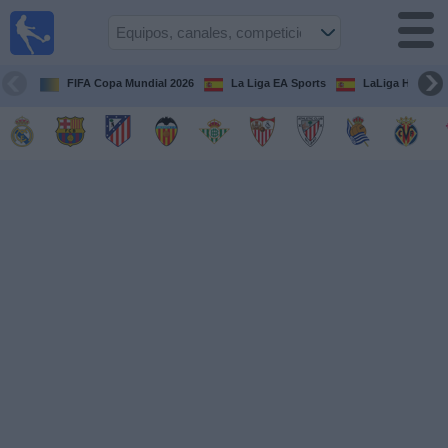
Fútbol
en la
TV
FIFA Copa Mundial 2026
La Liga EA Sports
LaLiga Hypermo
Guía de
Partidos
Televisados
Fútbol
hoy
Equipos
Competiciones
Canales
TV
Otros