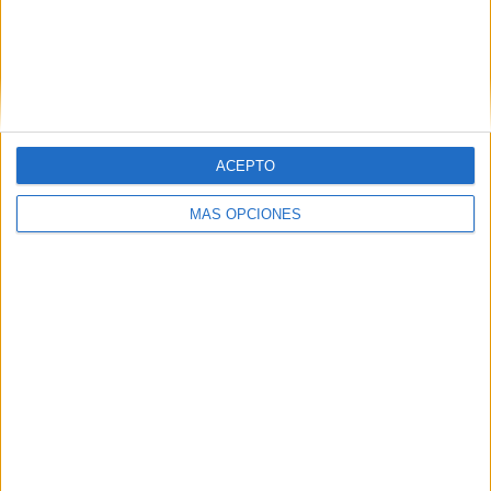
Ver ranking completo
RANKING POR COMPETICIONES
K League 1
1 (100%)
Ver ranking completo
ACEPTO
MÁS OPCIONES
Nº DE PARTIDOS POR DÍA DE LA SEMANA
LUNES
MARTES
MIÉRCOLES
JUEVES
VIERNES
-
-
-
-
-
- %
- %
- %
- %
- %
SÁBADO
DOMINGO
1
-
100%
- %
Nº DE PARTIDOS POR MES