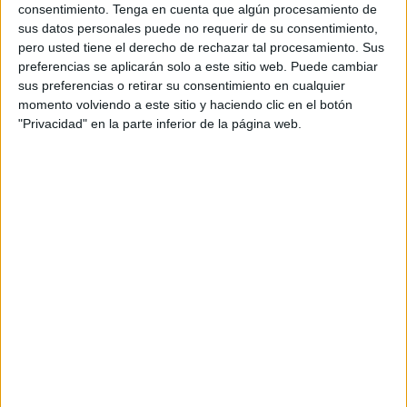
consentimiento.
Tenga en cuenta que algún procesamiento de
A fecha de hoy
08/08/2026
y desde que esta web recoge los datos
sus datos personales puede no requerir de su consentimiento,
estadísticos de cuándo y dónde se televisan los partidos de
Fútbol
del
pero usted tiene el derecho de rechazar tal procesamiento. Sus
equipo
Gimpo FC
en
España
, que fue el
09/12/2023
, podemos dar los
preferencias se aplicarán solo a este sitio web. Puede cambiar
siguientes datos:
sus preferencias o retirar su consentimiento en cualquier
1
momento volviendo a este sitio y haciendo clic en el botón
"Privacidad" en la parte inferior de la página web.
PARTIDOS TELEVISADOS
1 partidos en abierto
100%
0 partidos de pago
0%
ÚLTIMO PARTIDO EN ABIERTO
Gangwon FC - Gimpo FC
09/12/2023 K League 1 por OneFootball
RANKING POR CANALES
OneFootball
1 (100%)