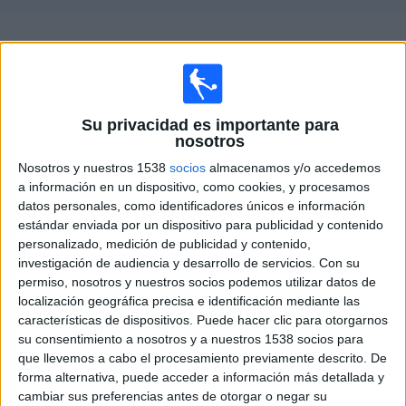
Deportes
Guía de partidos televisados de
Gimpo FC
Noticias
×
Gimpo FC:
En este momento no hay ningún partido
Widget
televisado. Puedes consultar el historial de partidos
Su privacidad es importante para
televisados anteriormente.
nosotros
Nosotros y nuestros 1538
socios
almacenamos y/o accedemos
a información en un dispositivo, como cookies, y procesamos
Sábado, 09/12/2023
datos personales, como identificadores únicos e información
06:00
K League 1
estándar enviada por un dispositivo para publicidad y contenido
personalizado, medición de publicidad y contenido,
Gangwon FC
investigación de audiencia y desarrollo de servicios.
Con su
Gimpo FC
permiso, nosotros y nuestros socios podemos utilizar datos de
localización geográfica precisa e identificación mediante las
OneFootball
características de dispositivos. Puede hacer clic para otorgarnos
su consentimiento a nosotros y a nuestros 1538 socios para
que llevemos a cabo el procesamiento previamente descrito. De
DATOS ESTADÍSTICOS DEL EQUIPO GIMPO FC EN
forma alternativa, puede acceder a información más detallada y
TELEVISIÓN EN ESPAÑA
cambiar sus preferencias antes de otorgar o negar su