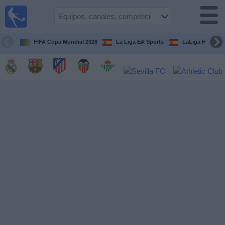
Fútbol
en la
TV
FIFA Copa Mundial 2026
La Liga EA Sports
LaLiga Hypermo
Guía de
Partidos
Televisados
Fútbol
hoy
Equipos
Competiciones
Canales
TV
Otros