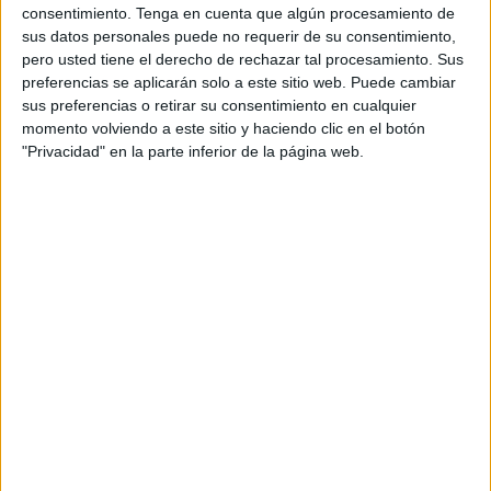
RANKING POR CANALES
consentimiento.
Tenga en cuenta que algún procesamiento de
sus datos personales puede no requerir de su consentimiento,
OneFootball PPV
60 (73,17%)
pero usted tiene el derecho de rechazar tal procesamiento. Sus
German Football YouTube
22 (26,83%)
preferencias se aplicarán solo a este sitio web. Puede cambiar
sus preferencias o retirar su consentimiento en cualquier
Ver ranking completo
momento volviendo a este sitio y haciendo clic en el botón
"Privacidad" en la parte inferior de la página web.
PARTIDOS
DÍAS
TOTAL
60
927
2
CONSECUTIVOS
SIN PARTIDO
CANALES TV
DE PAGO
GRATUÍTO
37 partidos en local
45,12%
45 partidos de visitante
54,88%
TOTAL
MÁXIMO
TOTAL
2
6
35
COMPETICIONES
VS Borussia
RIVALES
Dortmund II