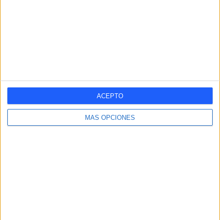
-
4
2
-
10
- %
4,88%
2,44%
- %
12,2%
SÁBADO
DOMINGO
47
19
57,32%
23,17%
Nº DE PARTIDOS POR MES
ACEPTO
ENERO
FEBRERO
MARZO
ABRIL
MAYO
JUNIO
JULIO
MÁS OPCIONES
3
5
7
10
5
-
1
3,66%
6,1%
8,54%
12,2%
6,1%
- %
1,22%
AGOSTO
SEPTIEMBRE
OCTUBRE
NOVIEMBRE
DICIEMBRE
15
12
11
10
3
18,29%
14,63%
13,41%
12,2%
3,66%
RANKING POR HORAS