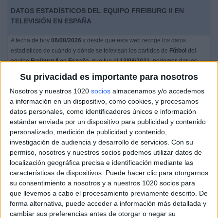
DATOS ESTADÍSTICOS DEL EQUIPO FREIBURG II EN
TELEVISIÓN EN ESPAÑA
A fecha de hoy
06/08/2026
y desde que esta web recoge los datos
estadísticos de cuándo y dónde se televisan los partidos de
Fútbol
del
equipo
Freiburg II
en
España
, que fue el
13/08/2021
, podemos dar los
siguientes datos:
Su privacidad es importante para nosotros
82
Nosotros y nuestros 1020
socios
almacenamos y/o accedemos
a información en un dispositivo, como cookies, y procesamos
datos personales, como identificadores únicos e información
PARTIDOS TELEVISADOS
estándar enviada por un dispositivo para publicidad y contenido
22 partidos en abierto
personalizado, medición de publicidad y contenido,
26,83%
investigación de audiencia y desarrollo de servicios.
Con su
60 partidos de pago
permiso, nosotros y nuestros socios podemos utilizar datos de
73,17%
localización geográfica precisa e identificación mediante las
características de dispositivos. Puede hacer clic para otorgarnos
ÚLTIMO PARTIDO EN ABIERTO
su consentimiento a nosotros y a nuestros 1020 socios para
que llevemos a cabo el procesamiento previamente descrito. De
Freiburg II - Borussia Dortmund II
forma alternativa, puede acceder a información más detallada y
21/01/2024 3. Liga por German Football YouTube
cambiar sus preferencias antes de otorgar o negar su