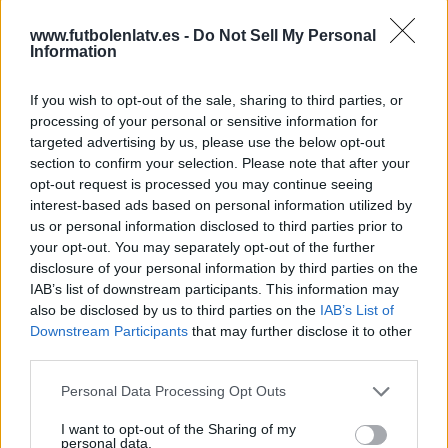
Más días
www.futbolenlatv.es -
Do Not Sell My Personal
Information
DATOS ESTADÍSTICOS DEL EQUIPO FLUMINENSE PIAUÍ EN
TELEVISIÓN EN ESPAÑA
If you wish to opt-out of the sale, sharing to third parties, or
processing of your personal or sensitive information for
A fecha de hoy
07/08/2026
y desde que esta web recoge los datos
targeted advertising by us, please use the below opt-out
estadísticos de cuándo y dónde se televisan los partidos de
Fútbol
del
section to confirm your selection. Please note that after your
equipo
Fluminense Piauí
en
España
, que fue el
30/04/2022
, podemos dar
opt-out request is processed you may continue seeing
los siguientes datos:
interest-based ads based on personal information utilized by
us or personal information disclosed to third parties prior to
13
your opt-out. You may separately opt-out of the further
disclosure of your personal information by third parties on the
IAB’s list of downstream participants. This information may
PARTIDOS TELEVISADOS
also be disclosed by us to third parties on the
IAB’s List of
13 partidos en abierto
Downstream Participants
that may further disclose it to other
100%
third parties.
0 partidos de pago
0%
Personal Data Processing Opt Outs
ÚLTIMO PARTIDO EN ABIERTO
I want to opt-out of the Sharing of my
personal data.