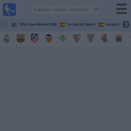
Fútbol
en la
TV
FIFA Copa Mundial 2026
La Liga EA Sports
LaLiga Hypermo
Guía de
Partidos
Televisados
Fútbol
hoy
Equipos
Competiciones
Canales
TV
Otros