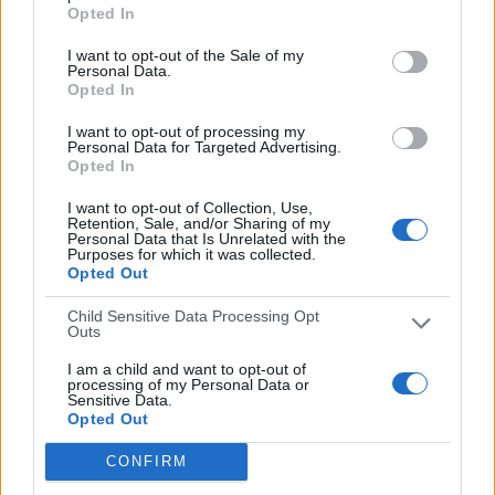
River PI - Fluminense Piauí
Opted In
15/04/2023 Campeonato Piauiense por Elevensports.com
I want to opt-out of the Sale of my
RANKING POR CANALES
Personal Data.
Opted In
Elevensports.com
13 (100%)
I want to opt-out of processing my
Personal Data for Targeted Advertising.
Ver ranking completo
Opted In
I want to opt-out of Collection, Use,
PARTIDOS
DÍAS
TOTAL
Retention, Sale, and/or Sharing of my
0
1209
1
Personal Data that Is Unrelated with the
Purposes for which it was collected.
Opted Out
CONSECUTIVOS
SIN PARTIDO
CANALES TV
DE PAGO
GRATUÍTO
Child Sensitive Data Processing Opt
Outs
7 partidos en local
53,85%
I am a child and want to opt-out of
processing of my Personal Data or
6 partidos de visitante
Sensitive Data.
46,15%
Opted Out
TOTAL
MÁXIMO
TOTAL
CONFIRM
1
4
6