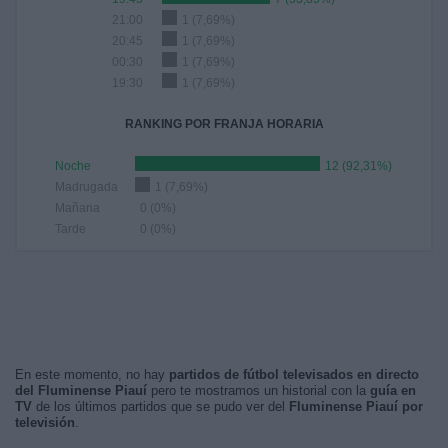
21:00
1 (7,69%)
20:45
1 (7,69%)
00:30
1 (7,69%)
19:30
1 (7,69%)
RANKING POR FRANJA HORARIA
Noche
12 (92,31%)
Madrugada
1 (7,69%)
Mañana
0 (0%)
Tarde
0 (0%)
En este momento, no hay
partidos de fútbol televisados en directo
del Fluminense Piauí
pero te mostramos un historial con la
guía en
TV
de los últimos partidos que se pudo ver del
Fluminense Piauí por
televisión
.