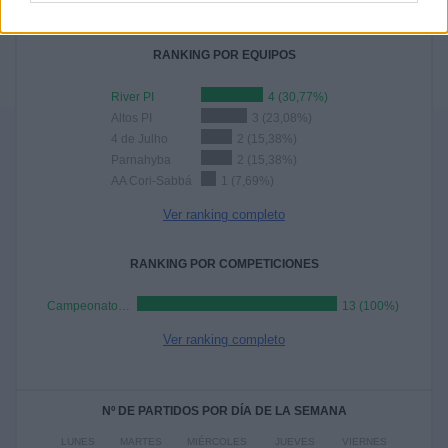
COMPETICIONES
VS River PI
RIVALES
RANKING POR EQUIPOS
River PI
4 (30,77%)
Altos PI
3 (23,08%)
4 de Julho
2 (15,38%)
Parnahyba
2 (15,38%)
AA Cori-Sabbá
1 (7,69%)
Ver ranking completo
RANKING POR COMPETICIONES
Campeonato Piauiense
13 (100%)
Ver ranking completo
Nº DE PARTIDOS POR DÍA DE LA SEMANA
LUNES
MARTES
MIÉRCOLES
JUEVES
VIERNES