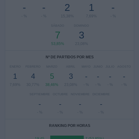
-
-
2
1
-
- %
- %
15,38%
7,69%
- %
SÁBADO
DOMINGO
7
3
53,85%
23,08%
Nº DE PARTIDOS POR MES
ENERO
FEBRERO
MARZO
ABRIL
MAYO
JUNIO
JULIO
AGOSTO
1
4
5
3
-
-
-
-
7,69%
30,77%
38,46%
23,08%
- %
- %
- %
- %
SEPTIEMBRE
OCTUBRE
NOVIEMBRE
DICIEMBRE
-
-
-
-
- %
- %
- %
- %
RANKING POR HORAS
19:45
7 (53,85%)