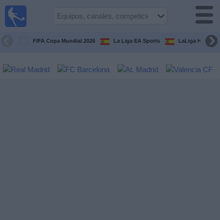
Fútbol
en la
TV
FIFA Copa Mundial 2026
La Liga EA Sports
LaLiga Hypermo
Guía de
Partidos
Televisados
Fútbol
hoy
Equipos
Competiciones
Canales
TV
Otros