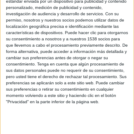
estándar enviada por un dispositivo para publicidad y contenido
17:00
Premier Liga rusa
personalizado, medición de publicidad y contenido,
investigación de audiencia y desarrollo de servicios.
Con su
permiso, nosotros y nuestros socios podemos utilizar datos de
localización geográfica precisa e identificación mediante las
características de dispositivos. Puede hacer clic para otorgarnos
Akhmat Grozni
su consentimiento a nosotros y a nuestros 1538 socios para
FC Tambov
que llevemos a cabo el procesamiento previamente descrito. De
LaLiga+
forma alternativa, puede acceder a información más detallada y
cambiar sus preferencias antes de otorgar o negar su
Domingo, 02/05/2021
consentimiento.
Tenga en cuenta que algún procesamiento de
sus datos personales puede no requerir de su consentimiento,
15:30
Premier Liga rusa
pero usted tiene el derecho de rechazar tal procesamiento. Sus
preferencias se aplicarán solo a este sitio web. Puede cambiar
sus preferencias o retirar su consentimiento en cualquier
momento volviendo a este sitio y haciendo clic en el botón
Rostov
"Privacidad" en la parte inferior de la página web.
FC Tambov
LaLiga+