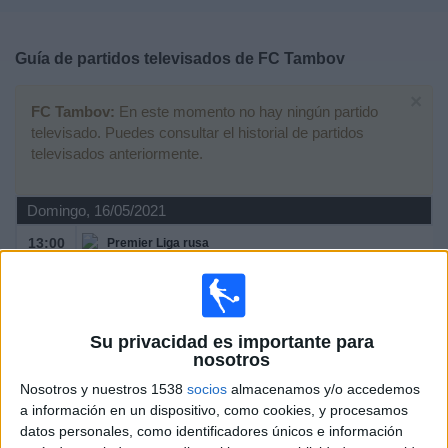
Deportes
Guía de partidos televisados de
FC Tambov
Noticias
×
FC Tambov:
En este momento no hay ningún partido
Widget
televisado. Puedes consultar el historial de partidos
televisados anteriormente.
Domingo, 16/05/2021
13:00
Premier Liga rusa
FC Tambov
Su privacidad es importante para
nosotros
Zenit St. Petersburg
LaLiga+
Nosotros y nuestros 1538
socios
almacenamos y/o accedemos
a información en un dispositivo, como cookies, y procesamos
datos personales, como identificadores únicos e información
Viernes, 07/05/2021