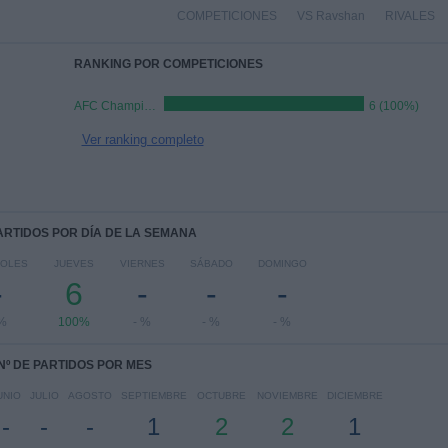
COMPETICIONES
VS Ravshan
RIVALES
RANKING POR COMPETICIONES
AFC Champions League Two
6 (100%)
Ver ranking completo
PARTIDOS POR DÍA DE LA SEMANA
COLES
JUEVES
VIERNES
SÁBADO
DOMINGO
-
6
-
-
-
 %
100%
- %
- %
- %
Nº DE PARTIDOS POR MES
UNIO
JULIO
AGOSTO
SEPTIEMBRE
OCTUBRE
NOVIEMBRE
DICIEMBRE
-
-
-
1
2
2
1