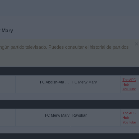
 Mary
×
n partido televisado. Puedes consultar el historial de partidos
The AFC
FC Abdish-Ata Kant
FC Merw Mary
Hub
YouTube
The AFC
FC Merw Mary
Ravshan
Hub
YouTube