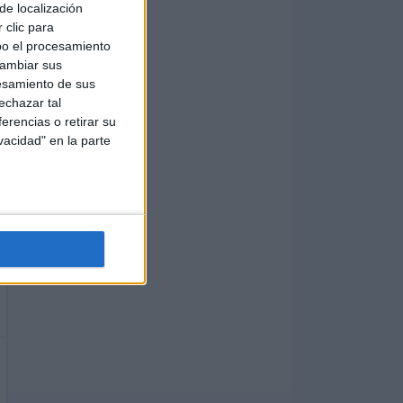
de localización
 clic para
bo el procesamiento
cambiar sus
esamiento de sus
echazar tal
erencias o retirar su
vacidad" en la parte