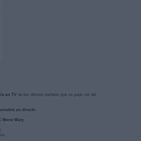
ía en TV
de los últimos partidos que se pudo ver del
evisados en directo
.
FC Merw Mary
.
s.
dos.