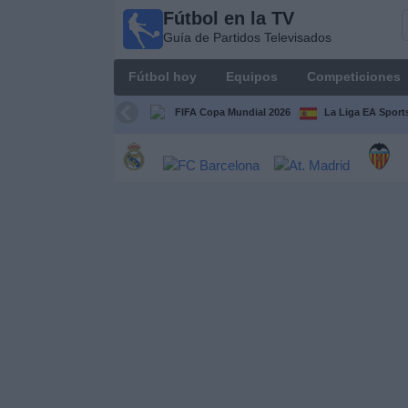
Fútbol en la TV
Fútbol
Guía de Partidos Televisados
en la
TV
Fútbol hoy
Equipos
Competiciones
Guía de
Partidos
FIFA Copa Mundial 2026
La Liga EA Sport
Televisados
Fútbol
hoy
Equipos
Competiciones
Canales
TV
Otros