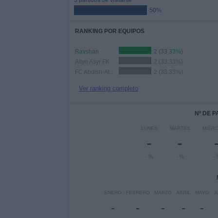
3 partidos de visitante
50%
RANKING POR EQUIPOS
Ravshan
2 (33,33%)
Altyn Asyr FK
2 (33,33%)
FC Abdish-Ata Kant
2 (33,33%)
Ver ranking completo
Nº DE 
LUNES
MARTES
MIÉR
-
-
- %
- %
-
ENERO
FEBRERO
MARZO
ABRIL
MAYO
J
-
-
-
-
-