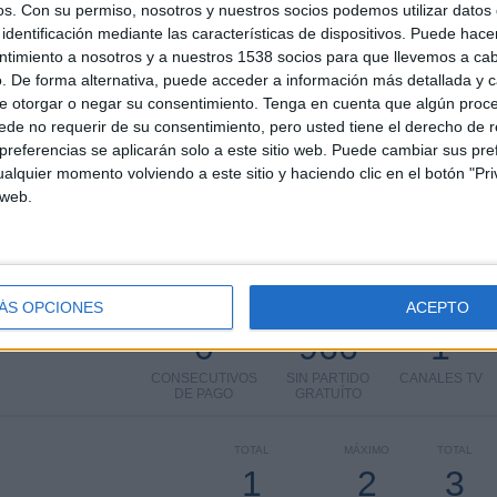
os.
Con su permiso, nosotros y nuestros socios podemos utilizar datos 
W MARY EN TELEVISIÓN EN ESPAÑA
identificación mediante las características de dispositivos. Puede hacer
ntimiento a nosotros y a nuestros 1538 socios para que llevemos a ca
 los datos estadísticos de cuándo y dónde se televisan los partidos de
Fútbol
del
. De forma alternativa, puede acceder a información más detallada y 
23
, podemos dar los siguientes datos:
e otorgar o negar su consentimiento.
Tenga en cuenta que algún proc
de no requerir de su consentimiento, pero usted tiene el derecho de r
referencias se aplicarán solo a este sitio web. Puede cambiar sus pref
ÚLTIMO PARTIDO EN ABIERTO
alquier momento volviendo a este sitio y haciendo clic en el botón "Pri
 web.
FC Abdish-Ata Kant - FC Merw Mary
14/12/2023 AFC Champions League Two por
The AFC Hub YouTube
ÁS OPCIONES
ACEPTO
PARTIDOS
DÍAS
TOTAL
0
966
1
CONSECUTIVOS
SIN PARTIDO
CANALES TV
DE PAGO
GRATUÍTO
TOTAL
MÁXIMO
TOTAL
1
2
3