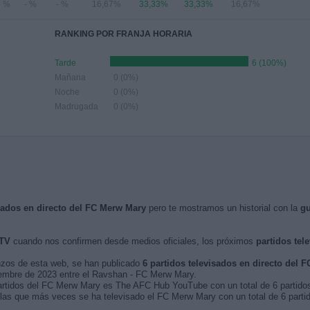
- %
- %
- %
16,67%
33,33%
33,33%
16,67%
RANKING POR FRANJA HORARIA
Tarde
6 (100%)
Mañana
0 (0%)
Noche
0 (0%)
Madrugada
0 (0%)
isados en directo del FC Merw Mary
pero te mostramos un historial con la
gu
 TV
cuando nos confirmen desde medios oficiales, los próximos
partidos tel
nzos de esta web, se han publicado
6 partidos televisados en directo del 
tiembre de 2023 entre el Ravshan - FC Merw Mary.
partidos del FC Merw Mary es The AFC Hub YouTube con un total de 6 partido
s que más veces se ha televisado el FC Merw Mary con un total de 6 parti