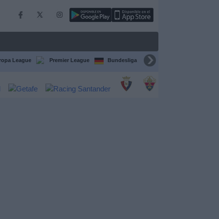
ropa League
Premier League
Bundesliga
Supercopa de España