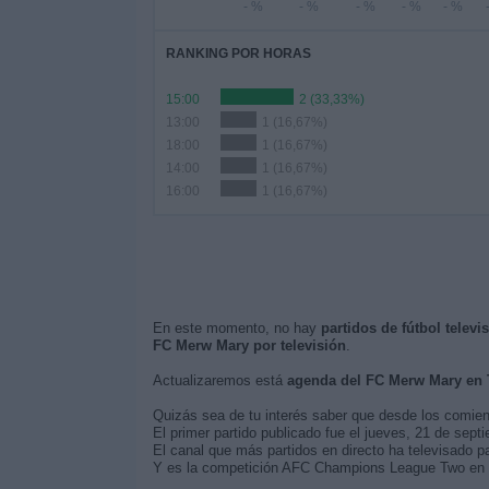
- %
- %
- %
- %
- %
RANKING POR HORAS
15:00
2 (33,33%)
13:00
1 (16,67%)
18:00
1 (16,67%)
14:00
1 (16,67%)
16:00
1 (16,67%)
En este momento, no hay
partidos de fútbol telev
FC Merw Mary por televisión
.
Actualizaremos está
agenda del FC Merw Mary en
Quizás sea de tu interés saber que desde los comie
El primer partido publicado fue el jueves, 21 de sep
El canal que más partidos en directo ha televisado 
Y es la competición AFC Champions League Two en la