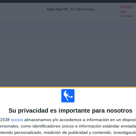
The AFC
Altyn Asyr FK
FC Merw Mary
Hub
YouTube
Su privacidad es importante para nosotros
s 1538
socios
almacenamos y/o accedemos a información en un disposit
Más días
sonales, como identificadores únicos e información estándar enviada 
ntenido personalizado, medición de publicidad y contenido, investigaci