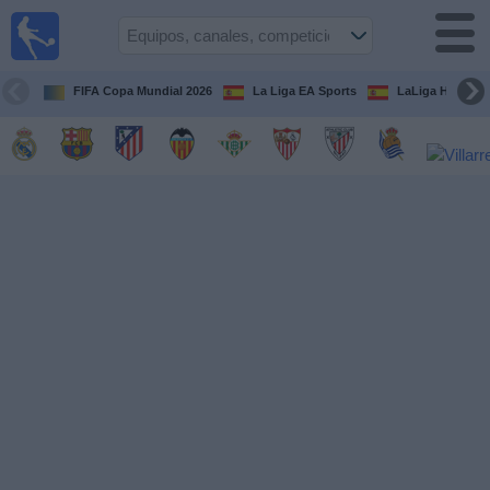
Fútbol
en la
TV
FIFA Copa Mundial 2026
La Liga EA Sports
LaLiga Hypermo
Guía de
Partidos
Televisados
Fútbol
hoy
Equipos
Competiciones
Canales
TV
Otros