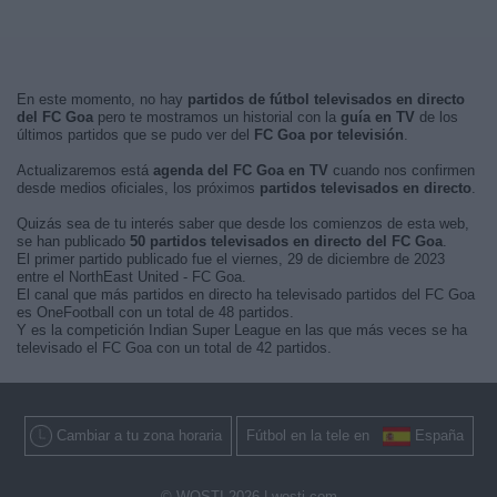
En este momento, no hay
partidos de fútbol televisados en directo
del FC Goa
pero te mostramos un historial con la
guía en TV
de los
últimos partidos que se pudo ver del
FC Goa por televisión
.
Actualizaremos está
agenda del FC Goa en TV
cuando nos confirmen
desde medios oficiales, los próximos
partidos televisados en directo
.
Quizás sea de tu interés saber que desde los comienzos de esta web,
se han publicado
50 partidos televisados en directo del FC Goa
.
El primer partido publicado fue el viernes, 29 de diciembre de 2023
entre el NorthEast United - FC Goa.
El canal que más partidos en directo ha televisado partidos del FC Goa
es OneFootball con un total de 48 partidos.
Y es la competición Indian Super League en las que más veces se ha
televisado el FC Goa con un total de 42 partidos.
Cambiar a tu zona horaria
Fútbol en la tele en
España
© WOSTI 2026 |
wosti.com