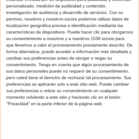
Al-Zawraa SC
personalizado, medición de publicidad y contenido,
FC Goa
investigación de audiencia y desarrollo de servicios.
Con su
The AFC Hub YouTube
OneFootball
permiso, nosotros y nuestros socios podemos utilizar datos de
localización geográfica precisa e identificación mediante las
características de dispositivos. Puede hacer clic para otorgarnos
Miércoles, 05/11/2025
su consentimiento a nosotros y a nuestros 1538 socios para
19:15
AFC Champions League Two
que llevemos a cabo el procesamiento previamente descrito. De
forma alternativa, puede acceder a información más detallada y
Al Nassr
cambiar sus preferencias antes de otorgar o negar su
consentimiento.
Tenga en cuenta que algún procesamiento de
FC Goa
sus datos personales puede no requerir de su consentimiento,
The AFC Hub YouTube
OneFootball
pero usted tiene el derecho de rechazar tal procesamiento. Sus
Football Australia YouTube
preferencias se aplicarán solo a este sitio web. Puede cambiar
sus preferencias o retirar su consentimiento en cualquier
momento volviendo a este sitio y haciendo clic en el botón
"Privacidad" en la parte inferior de la página web.