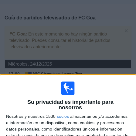
Deportes
Guía de partidos televisados de
FC Goa
Noticias
×
FC Goa:
En este momento no hay ningún partido
Widget
televisado. Puedes consultar el historial de partidos
televisados anteriormente.
Miércoles, 24/12/2025
17:00
AFC Champions League Two
FC Goa
Istiklol
Su privacidad es importante para
The AFC Hub YouTube
OneFootball
nosotros
Nosotros y nuestros 1538
socios
almacenamos y/o accedemos
Miércoles, 26/11/2025
a información en un dispositivo, como cookies, y procesamos
17:00
AFC Champions League Two
datos personales, como identificadores únicos e información
estándar enviada por un dispositivo para publicidad y contenido