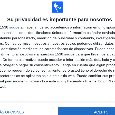
Su privacidad es importante para nosotros
s 1538
socios
almacenamos y/o accedemos a información en un disposit
sonales, como identificadores únicos e información estándar enviada 
ntenido personalizado, medición de publicidad y contenido, investigaci
os.
Con su permiso, nosotros y nuestros socios podemos utilizar datos 
PARTIDOS
DÍAS
TOTAL
identificación mediante las características de dispositivos. Puede hacer
1
3837
2
ntimiento a nosotros y a nuestros 1538 socios para que llevemos a ca
. De forma alternativa, puede acceder a información más detallada y 
CONSECUTIVOS
SIN PARTIDO
CANALES TV
e otorgar o negar su consentimiento.
Tenga en cuenta que algún proc
DE PAGO
GRATUÍTO
de no requerir de su consentimiento, pero usted tiene el derecho de r
referencias se aplicarán solo a este sitio web. Puede cambiar sus pref
alquier momento volviendo a este sitio y haciendo clic en el botón "Pri
 web.
TOTAL
MÁXIMO
TOTAL
100%
1
1
1
COMPETICIONES
VS VVSB
RIVALES
ÁS OPCIONES
ACEPTO
RANKING POR COMPETICIONES