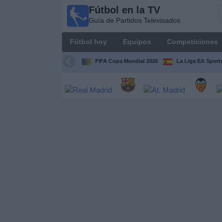
Fútbol en la TV
Fútbol
Guía de Partidos Televisados
en la
TV
Fútbol hoy
Equipos
Competiciones
Guía de
Partidos
FIFA Copa Mundial 2026
La Liga EA Sport
Televisados
Fútbol
hoy
Equipos
Competiciones
Canales
TV
Otros