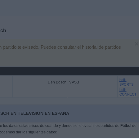
sch
×
artido televisado. Puedes consultar el historial de partidos
beIN
Den Bosch
VVSB
SPORTS
beIN
CONNECT
SCH EN TELEVISIÓN EN ESPAÑA
 los datos estadísticos de cuándo y dónde se televisan los partidos de
Fútbol
del
 podemos dar los siguientes datos: