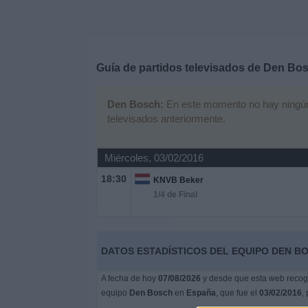
Deportes
Noticias
Guía de partidos televisados de
Den Bo
Widget
Den Bosch:
En este momento no hay ningún p
televisados anteriormente.
Miércoles, 03/02/2016
18:30
KNVB Beker
1/4 de Final
DATOS ESTADÍSTICOS DEL EQUIPO DEN BO
A fecha de hoy
07/08/2026
y desde que esta web recoge
equipo
Den Bosch
en
España
, que fue el
03/02/2016
,