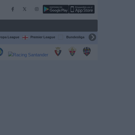
ropa League
Premier League
Bundesliga
Supercopa de España