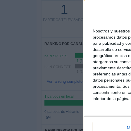
1
0 partidos en abierto
0%
PARTIDOS TELEVISADOS
1 partidos de pago
Nosotros y nuestro
100%
procesamos datos per
para publicidad y co
RANKING POR CANALES
desarrollo de servici
geográfica precisa e 
beIN SPORTS
1 (100%)
otorgarnos su conse
beIN CONNECT
previamente descrito
1 (100%)
preferencias antes d
datos personales pue
Ver ranking completo
procesamiento. Sus p
consentimiento en cu
1 partidos en local
inferior de la página
0 partidos de visitante
0%
M
RANKING POR EQUIPOS