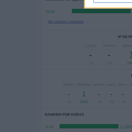
VVSB
Ver ranking completo
Nº DE 
LUNES
MARTES
MIÉR
-
-
- %
- %
10
ENERO
FEBRERO
MARZO
ABRIL
MAYO
J
-
1
-
-
-
- %
100%
- %
- %
- %
RANKING POR HORAS
18:30
1 (100