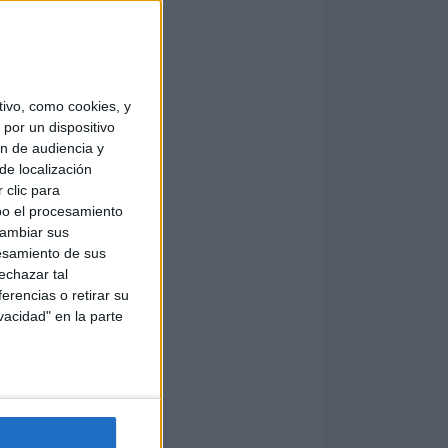
ivo, como cookies, y
por un dispositivo
ón de audiencia y
de localización
 clic para
bo el procesamiento
cambiar sus
esamiento de sus
echazar tal
erencias o retirar su
vacidad" en la parte