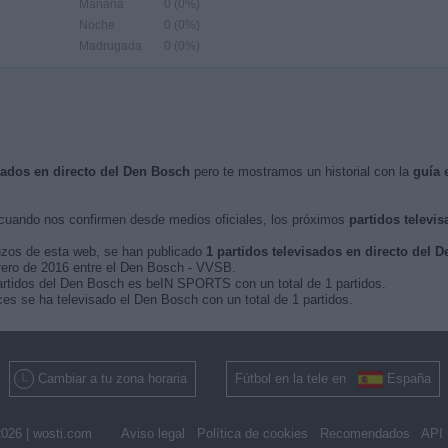
Mañana
0 (0%)
Noche
0 (0%)
Madrugada
0 (0%)
isados en directo del Den Bosch
pero te mostramos un historial con la
guía 
uando nos confirmen desde medios oficiales, los próximos
partidos televis
nzos de esta web, se han publicado
1 partidos televisados en directo del 
ebrero de 2016 entre el Den Bosch - VVSB.
partidos del Den Bosch es beIN SPORTS con un total de 1 partidos.
s se ha televisado el Den Bosch con un total de 1 partidos.
Cambiar a tu zona horaria
Fútbol en la tele en
España
026 |
wosti.com
Aviso legal
Política de cookies
Recomendados
API