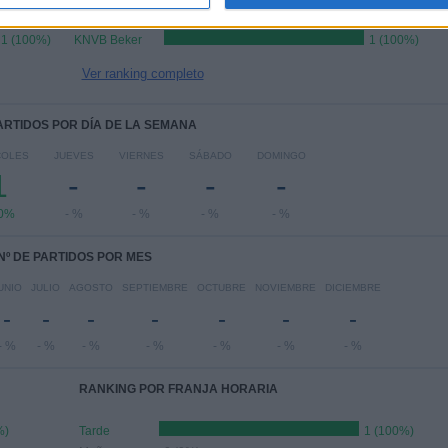
1 (100%)
KNVB Beker
1 (100%)
Ver ranking completo
PARTIDOS POR DÍA DE LA SEMANA
COLES
JUEVES
VIERNES
SÁBADO
DOMINGO
1
-
-
-
-
0%
- %
- %
- %
- %
Nº DE PARTIDOS POR MES
UNIO
JULIO
AGOSTO
SEPTIEMBRE
OCTUBRE
NOVIEMBRE
DICIEMBRE
-
-
-
-
-
-
-
- %
- %
- %
- %
- %
- %
- %
RANKING POR FRANJA HORARIA
%)
Tarde
1 (100%)