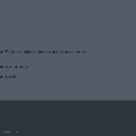
en TV
de los últimos partidos que se pudo ver del
ados en directo
.
Den Bosch
.
Contacto