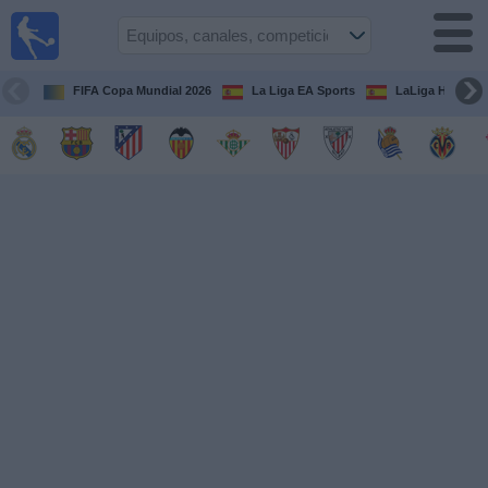
Fútbol
en la
TV
FIFA Copa Mundial 2026
La Liga EA Sports
LaLiga Hypermo
Guía de
Partidos
Televisados
Fútbol
hoy
Equipos
Competiciones
Canales
TV
Otros