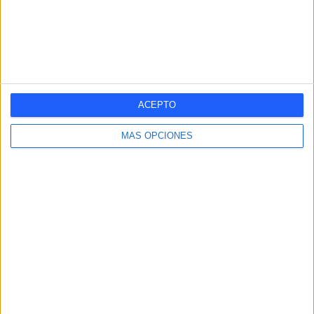
RANKING POR COMPETICIONES
AFC Champions League Two
6 (100%)
Ver ranking completo
ACEPTO
MÁS OPCIONES
Nº DE PARTIDOS POR DÍA DE LA SEMANA
LUNES
MARTES
MIÉRCOLES
JUEVES
VIERNES
-
-
6
-
-
- %
- %
100%
- %
- %
SÁBADO
DOMINGO
-
-
- %
- %
Nº DE PARTIDOS POR MES
ENERO
FEBRERO
MARZO
ABRIL
MAYO
JUNIO
JULIO
AGOSTO