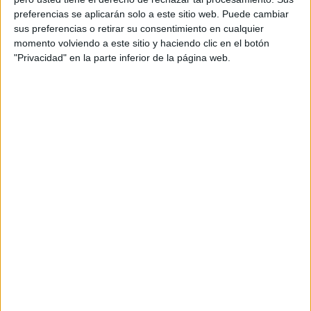
preferencias se aplicarán solo a este sitio web. Puede cambiar
sus preferencias o retirar su consentimiento en cualquier
momento volviendo a este sitio y haciendo clic en el botón
"Privacidad" en la parte inferior de la página web.
Más días
DATOS ESTADÍSTICOS DEL EQUIPO FC ANDIJON EN
TELEVISIÓN EN ESPAÑA
A fecha de hoy
06/08/2026
y desde que esta web recoge los datos
estadísticos de cuándo y dónde se televisan los partidos de
Fútbol
del
equipo
FC Andijon
en
España
, que fue el
17/09/2025
, podemos dar los
siguientes datos: