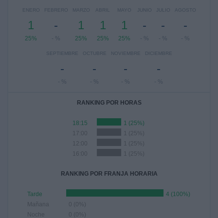
ENERO
FEBRERO
MARZO
ABRIL
MAYO
JUNIO
JULIO
AGOSTO
1
-
1
1
1
-
-
-
25%
- %
25%
25%
25%
- %
- %
- %
SEPTIEMBRE
OCTUBRE
NOVIEMBRE
DICIEMBRE
-
-
-
-
- %
- %
- %
- %
RANKING POR HORAS
18:15
1 (25%)
17:00
1 (25%)
12:00
1 (25%)
16:00
1 (25%)
RANKING POR FRANJA HORARIA
Tarde
4 (100%)
Mañana
0 (0%)
Noche
0 (0%)