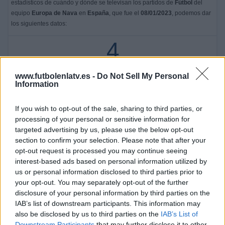
estadísticos de cuándo y dónde se televisan los partidos de
Fútbol
del
equipo
Europa de Nava
en
España
, que fue el
08/01/2023
, podemos dar
los siguientes datos:
4
PARTIDOS TELEVISADOS
www.futbolenlatv.es -
Do Not Sell My Personal
Information
4 partidos en abierto
100%
0 partidos de pago
If you wish to opt-out of the sale, sharing to third parties, or
0%
processing of your personal or sensitive information for
targeted advertising by us, please use the below opt-out
ÚLTIMO PARTIDO EN ABIERTO
section to confirm your selection. Please note that after your
opt-out request is processed you may continue seeing
Club Siero - Europa de Nava
21/05/2023 2ª Asturfútbol por Area21 TV
interest-based ads based on personal information utilized by
us or personal information disclosed to third parties prior to
RANKING POR CANALES
your opt-out. You may separately opt-out of the further
disclosure of your personal information by third parties on the
Area21 TV
4 (100%)
IAB’s list of downstream participants. This information may
also be disclosed by us to third parties on the
IAB’s List of
Ver ranking completo
Downstream Participants
that may further disclose it to other