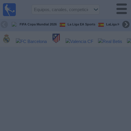
Fútbol
en la
TV
FIFA Copa Mundial 2026
La Liga EA Sports
LaLiga Hypermo
Guía de
Partidos
Televisados
Fútbol
hoy
Equipos
Competiciones
Canales
TV
Otros