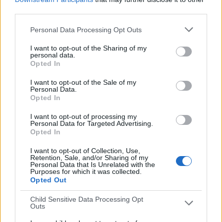
third parties.
PARTIDOS
DÍAS
TOTAL
0
1172
1
Personal Data Processing Opt Outs
CONSECUTIVOS
SIN PARTIDO
CANALES TV
I want to opt-out of the Sharing of my
DE PAGO
GRATUÍTO
personal data.
Opted In
3 partidos en local
I want to opt-out of the Sale of my
75%
Personal Data.
Opted In
1 partidos de visitante
25%
I want to opt-out of processing my
Personal Data for Targeted Advertising.
TOTAL
MÁXIMO
TOTAL
Opted In
1
2
3
I want to opt-out of Collection, Use,
COMPETICIONES
VS Club Siero
RIVALES
Retention, Sale, and/or Sharing of my
Personal Data that Is Unrelated with the
Purposes for which it was collected.
RANKING POR EQUIPOS
Opted Out
Club Siero
2 (50%)
Child Sensitive Data Processing Opt
Atlético Siero
1 (25%)
Outs
CD Asturias de Blimea
1 (25%)