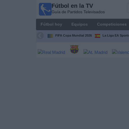
Fútbol en la TV
Fútbol
Guía de Partidos Televisados
en la
TV
Fútbol hoy
Equipos
Competiciones
Guía de
Partidos
FIFA Copa Mundial 2026
La Liga EA Sport
Televisados
Fútbol
hoy
Equipos
Competiciones
Canales
TV
Otros