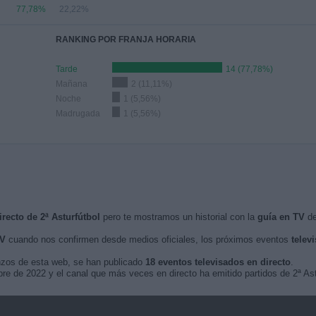
77,78%
22,22%
RANKING POR FRANJA HORARIA
Tarde
14 (77,78%)
Mañana
2 (11,11%)
Noche
1 (5,56%)
Madrugada
1 (5,56%)
recto de 2ª Asturfútbol
pero te mostramos un historial con la
guía en TV
de
TV
cuando nos confirmen desde medios oficiales, los próximos eventos
telev
nzos de esta web, se han publicado
18 eventos televisados en directo
.
bre de 2022 y el canal que más veces en directo ha emitido partidos de 2ª Ast