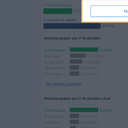
1 Canales de pago
M
33,33%
2 Canales en abierto
66,67%
Ranking equipos por nº de partidos
Club Hispano
9 (50%)
Club Siero
5 (27,78%)
Europa de Nava
4 (22,22%)
Atlético Siero
3 (16,67%)
CD Asturias de Blimea
3 (16,67%)
Ver ranking completo
Ranking equipos por nº de partidos Local
Club Hispano
9 (50%)
Europa de Nava
3 (16,67%)
Club Siero
3 (16,67%)