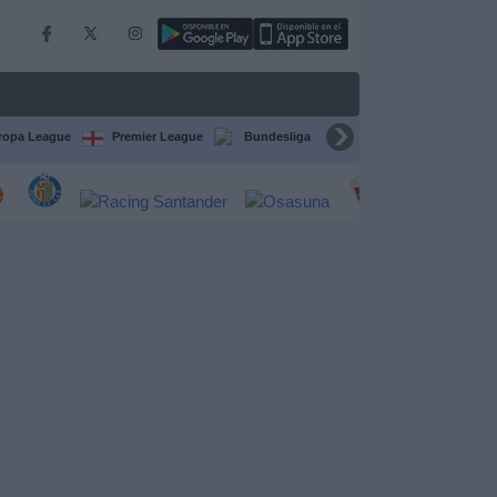
ropa League
Premier League
Bundesliga
Supercopa de España