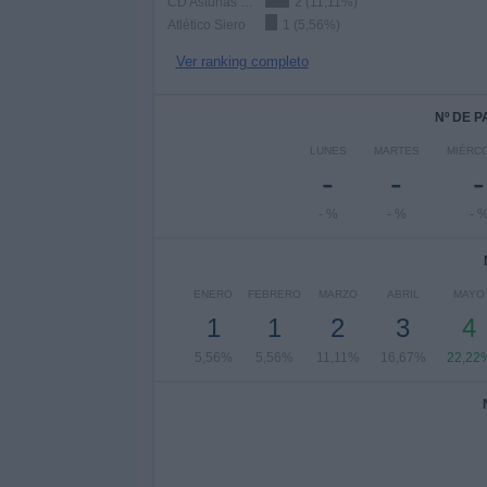
CD Asturias de Blimea
2 (11,11%)
Atlético Siero
1 (5,56%)
Ver ranking completo
Nº DE 
LUNES
MARTES
MIÉRC
-
-
-
- %
- %
- 
ENERO
FEBRERO
MARZO
ABRIL
MAYO
1
1
2
3
4
5,56%
5,56%
11,11%
16,67%
22,22