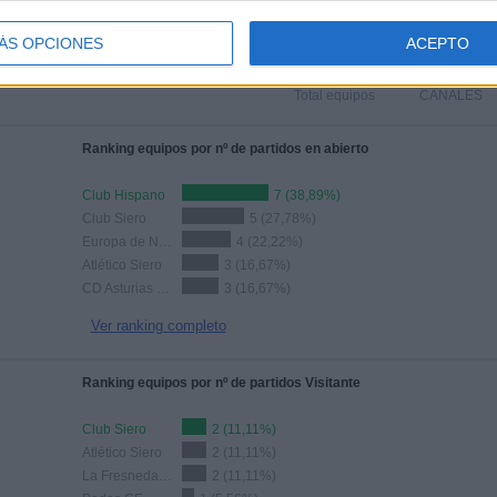
TOTAL
TOTAL
ÁS OPCIONES
ACEPTO
16
3
Total equipos
CANALES
Ranking equipos por nº de partidos en abierto
Club Hispano
7 (38,89%)
Club Siero
5 (27,78%)
Europa de Nava
4 (22,22%)
Atlético Siero
3 (16,67%)
CD Asturias de Blimea
3 (16,67%)
Ver ranking completo
Ranking equipos por nº de partidos Visitante
Club Siero
2 (11,11%)
Atlético Siero
2 (11,11%)
La Fresneda CF
2 (11,11%)