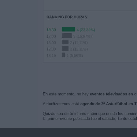
RANKING POR HORAS
18:30
4 (22,22%)
17:00
3 (16,67%)
18:00
2 (11,11%)
12:00
2 (11,11%)
18:15
1 (5,56%)
En este momento, no hay
eventos televisados en di
Actualizaremos está
agenda de 2ª Asturfútbol en 
Quizás sea de tu interés saber que desde los comie
El primer evento publicado fue el sábado, 15 de octu