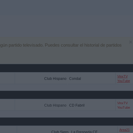
×
n partido televisado. Puedes consultar el historial de partidos
VinxTV
Club Hispano
Condal
YouTube
VinxTV
Club Hispano
CD Fabril
YouTube
Area21
Club Siero
La Fresneda CF