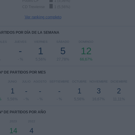
Podes CF
1 (5,56%)
CD Treviense
1 (5,56%)
Ver ranking completo
PARTIDOS POR DÍA DE LA SEMANA
OLES
JUEVES
VIERNES
SÁBADO
DOMINGO
-
1
5
12
%
- %
5,56%
27,78%
66,67%
Nº DE PARTIDOS POR MES
JUNIO
JULIO
AGOSTO
SEPTIEMBRE
OCTUBRE
NOVIEMBRE
DICIEMBRE
1
-
-
-
1
3
2
%
5,56%
- %
- %
- %
5,56%
16,67%
11,11%
Nº DE PARTIDOS POR AÑO
2023
2022
14
4