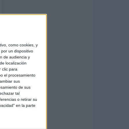
ivo, como cookies, y
por un dispositivo
ón de audiencia y
de localización
 clic para
bo el procesamiento
cambiar sus
esamiento de sus
echazar tal
erencias o retirar su
vacidad" en la parte