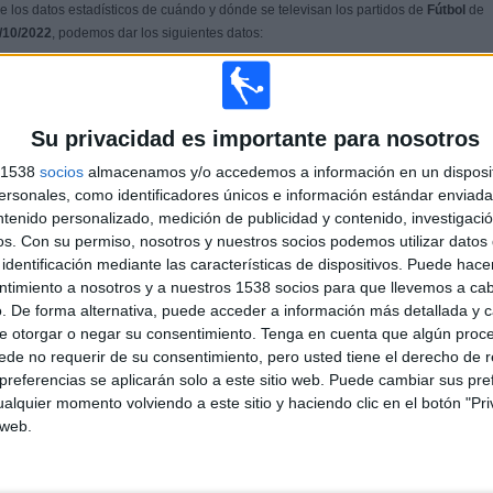
 los datos estadísticos de cuándo y dónde se televisan los partidos de
Fútbol
de
/10/2022
, podemos dar los siguientes datos:
PARTIDO MÁS REPETIDO
88,89%
Su privacidad es importante para nosotros
Club Hispano - Podes CF
1
s 1538
socios
almacenamos y/o accedemos a información en un disposit
sonales, como identificadores únicos e información estándar enviada 
ntenido personalizado, medición de publicidad y contenido, investigaci
ÚLTIMO PARTIDO DE PAGO
os.
Con su permiso, nosotros y nuestros socios podemos utilizar datos 
identificación mediante las características de dispositivos. Puede hacer
Club Hispano - CD Treviense
ntimiento a nosotros y a nuestros 1538 socios para que llevemos a ca
ube
20/11/2022 2ª Asturfútbol por VinxTV
. De forma alternativa, puede acceder a información más detallada y 
e otorgar o negar su consentimiento.
Tenga en cuenta que algún proc
de no requerir de su consentimiento, pero usted tiene el derecho de r
MEDIA
DÍAS
TOTAL
referencias se aplicarán solo a este sitio web. Puede cambiar sus pref
1,2
963
3
alquier momento volviendo a este sitio y haciendo clic en el botón "Pri
CANALES POR
SIN PARTIDO
CANALES TV
 web.
PARTIDO
GRATUÍTO