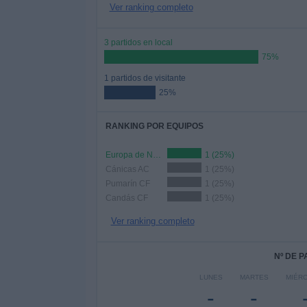
Ver ranking completo
3 partidos en local
75%
1 partidos de visitante
25%
RANKING POR EQUIPOS
Europa de Nava
1 (25%)
Cánicas AC
1 (25%)
Pumarín CF
1 (25%)
Candás CF
1 (25%)
Ver ranking completo
Nº DE 
LUNES
MARTES
MIÉR
-
-