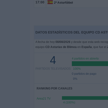
17:00
2ª Asturfútbol
DATOS ESTADÍSTICOS DEL EQUIPO CD AST
A fecha de hoy
08/08/2026
y desde que esta web recoge
equipo
CD Asturias de Blimea
en
España
, que fue el
4
4 partidos en abierto
PARTIDOS TELEVISADOS
100%
0 partidos de pago
0%
RANKING POR CANALES
Area21 TV
4 (100%)