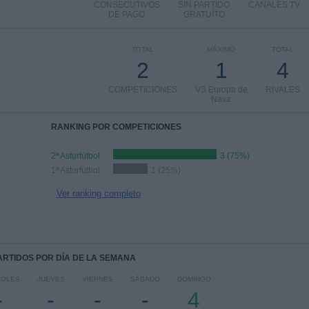
CONSECUTIVOS
SIN PARTIDO
CANALES TV
DE PAGO
GRATUÍTO
TOTAL
MÁXIMO
TOTAL
2
1
4
COMPETICIONES
VS Europa de
RIVALES
Nava
RANKING POR COMPETICIONES
2ª Asturfútbol
3 (75%)
1ª Asturfútbol
1 (25%)
Ver ranking completo
PARTIDOS POR DÍA DE LA SEMANA
COLES
JUEVES
VIERNES
SÁBADO
DOMINGO
-
-
-
-
4