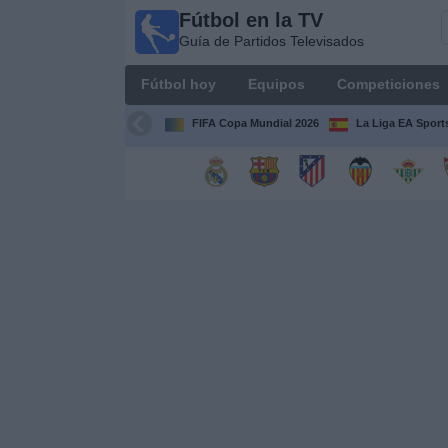
Fútbol en la TV
Fútbol
Guía de Partidos Televisados
en la
TV
Fútbol hoy
Equipos
Competiciones
Guía de
Partidos
FIFA Copa Mundial 2026
La Liga EA Sport
Televisados
Fútbol
hoy
Equipos
Competiciones
Canales
TV
Otros