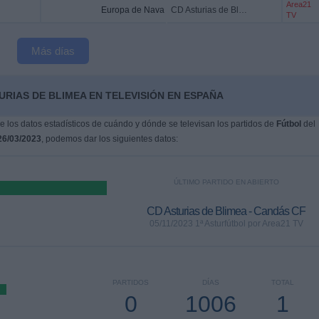
Area21
Europa de Nava
CD Asturias de Blimea
TV
Más días
URIAS DE BLIMEA EN TELEVISIÓN EN ESPAÑA
 los datos estadísticos de cuándo y dónde se televisan los partidos de
Fútbol
del
26/03/2023
, podemos dar los siguientes datos:
ÚLTIMO PARTIDO EN ABIERTO
CD Asturias de Blimea - Candás CF
05/11/2023 1ª Asturfútbol por Area21 TV
PARTIDOS
DÍAS
TOTAL
0
1006
1