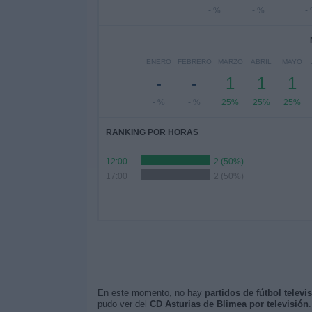
- %
- %
-
ENERO
FEBRERO
MARZO
ABRIL
MAYO
-
-
1
1
1
- %
- %
25%
25%
25%
RANKING POR HORAS
12:00
2 (50%)
17:00
2 (50%)
En este momento, no hay
partidos de fútbol telev
pudo ver del
CD Asturias de Blimea por televisión
.