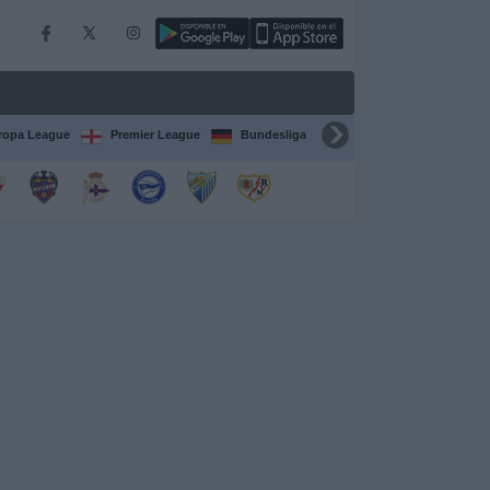
ropa League
Premier League
Bundesliga
Supercopa de España