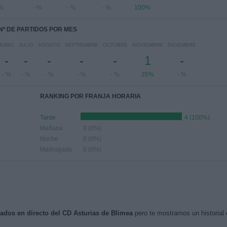
 %
- %
- %
- %
100%
Nº DE PARTIDOS POR MES
JUNIO
JULIO
AGOSTO
SEPTIEMBRE
OCTUBRE
NOVIEMBRE
DICIEMBRE
-
-
-
-
-
1
-
- %
- %
- %
- %
- %
25%
- %
RANKING POR FRANJA HORARIA
Tarde
4 (100%)
Mañana
0 (0%)
Noche
0 (0%)
Madrugada
0 (0%)
isados en directo del CD Asturias de Blimea
pero te mostramos un historial