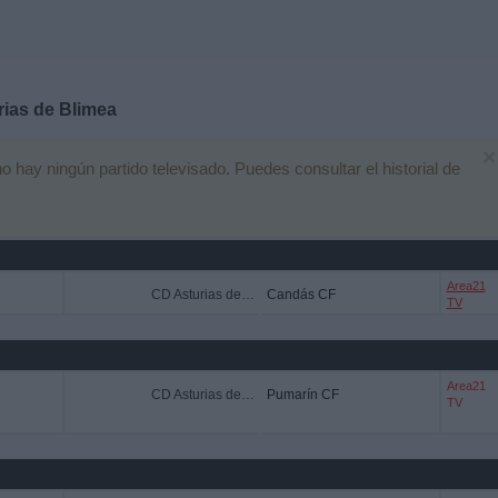
ias de Blimea
×
hay ningún partido televisado. Puedes consultar el historial de
Area21
CD Asturias de Blimea
Candás CF
TV
Area21
CD Asturias de Blimea
Pumarín CF
TV