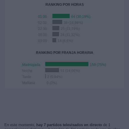
RANKING POR HORAS
01:00
64 (30,19%)
02:00
36 (16,98%)
22:30
25 (11,79%)
00:00
24 (11,32%)
03:00
14 (6,6%)
RANKING POR FRANJA HORARIA
Madrugada
159 (75%)
Noche
51 (24,06%)
Tarde
2 (0,94%)
Mañana
0 (0%)
En este momento,
hay 7 partidos televisados en directo
de 1