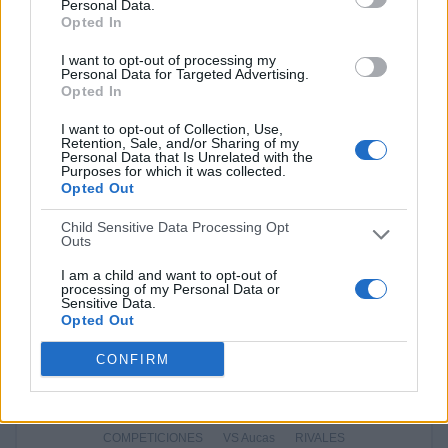
Personal Data.
ElCanalDelFutbol.com
53 (25%)
Opted In
Zapping Internacional
18 (8,49%)
GolT
7 (3,3%)
I want to opt-out of processing my
Personal Data for Targeted Advertising.
GolStadium
7 (3,3%)
Opted In
Ver ranking completo
I want to opt-out of Collection, Use,
Retention, Sale, and/or Sharing of my
Personal Data that Is Unrelated with the
PARTIDOS
DÍAS
TOTAL
Purposes for which it was collected.
205
4091
12
Opted Out
CONSECUTIVOS
SIN PARTIDO
CANALES TV
Child Sensitive Data Processing Opt
DE PAGO
GRATUÍTO
Outs
I am a child and want to opt-out of
105 partidos en local
processing of my Personal Data or
49,53%
Sensitive Data.
Opted Out
107 partidos de visitante
50,47%
CONFIRM
TOTAL
MÁXIMO
TOTAL
5
15
34
COMPETICIONES
VS Aucas
RIVALES