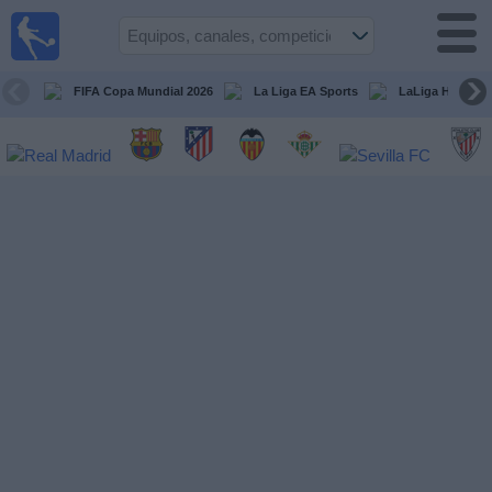
Fútbol
en la
TV
FIFA Copa Mundial 2026
La Liga EA Sports
LaLiga Hypermo
Guía de
Partidos
Televisados
Fútbol
hoy
Equipos
Competiciones
Canales
TV
Otros