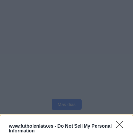
Más días
DATOS ESTADÍSTICOS DEL EQUIPO EMELEC EN
www.futbolenlatv.es -
Do Not Sell My Personal
TELEVISIÓN EN ESPAÑA
Information