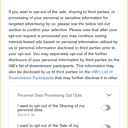
A fecha de hoy
08/08/2026
y desde que esta web recoge los datos
If you wish to opt-out of the sale, sharing to third parties, or
estadísticos de cuándo y dónde se televisan los partidos de
Fútbol
del
processing of your personal or sensitive information for
equipo
Emelec
en
España
, que fue el
03/04/2014
, podemos dar los
targeted advertising by us, please use the below opt-out
siguientes datos:
section to confirm your selection. Please note that after your
opt-out request is processed you may continue seeing
212
interest-based ads based on personal information utilized by
us or personal information disclosed to third parties prior to
PARTIDOS TELEVISADOS
your opt-out. You may separately opt-out of the further
disclosure of your personal information by third parties on the
7 partidos en abierto
IAB’s list of downstream participants. This information may
3,3%
also be disclosed by us to third parties on the
IAB’s List of
205 partidos de pago
Downstream Participants
that may further disclose it to other
96,7%
third parties.
ÚLTIMO PARTIDO EN ABIERTO
Personal Data Processing Opt Outs
Tigres UANL - Emelec
27/05/2015 Copa Libertadores por GolT, GolStadium
I want to opt-out of the Sharing of my
personal data.
RANKING POR CANALES
Opted In
I want to opt-out of the Sale of my
GolTV Play
123 (58,02%)