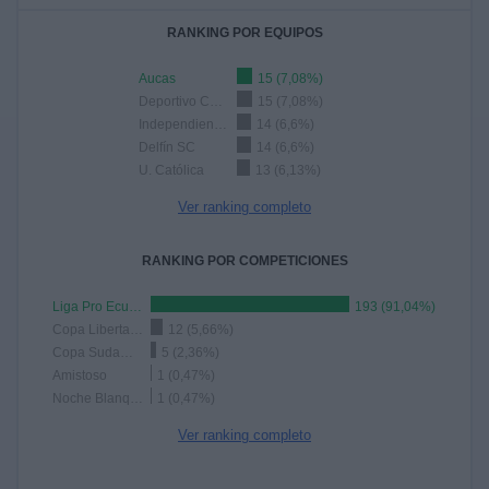
RANKING POR EQUIPOS
Aucas
15 (7,08%)
Deportivo Cuenca
15 (7,08%)
Independiente del Valle
14 (6,6%)
Delfín SC
14 (6,6%)
U. Católica
13 (6,13%)
Ver ranking completo
RANKING POR COMPETICIONES
Liga Pro Ecuador
193 (91,04%)
Copa Libertadores
12 (5,66%)
Copa Sudamericana
5 (2,36%)
Amistoso
1 (0,47%)
Noche Blanquiazul
1 (0,47%)
Ver ranking completo