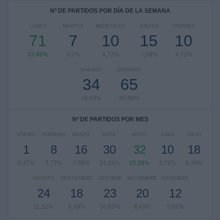
Nº DE PARTIDOS POR DÍA DE LA SEMANA
LUNES
MARTES
MIÉRCOLES
JUEVES
VIERNES
71
7
10
15
10
33,49%
3,3%
4,72%
7,08%
4,72%
SÁBADO
DOMINGO
34
65
16,04%
30,66%
Nº DE PARTIDOS POR MES
ENERO
FEBRERO
MARZO
ABRIL
MAYO
JUNIO
JULIO
1
8
16
30
32
10
18
0,47%
3,77%
7,55%
14,15%
15,09%
4,72%
8,49%
AGOSTO
SEPTIEMBRE
OCTUBRE
NOVIEMBRE
DICIEMBRE
24
18
23
20
12
11,32%
8,49%
10,85%
9,43%
5,66%