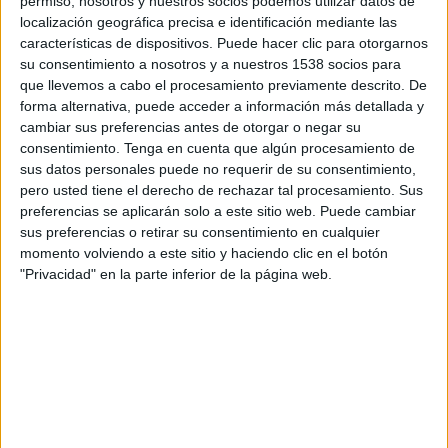
permiso, nosotros y nuestros socios podemos utilizar datos de
Domingo, 23/08/2026
localización geográfica precisa e identificación mediante las
02:00
Liga Pro Ecuador
características de dispositivos. Puede hacer clic para otorgarnos
su consentimiento a nosotros y a nuestros 1538 socios para
Delfín SC
que llevemos a cabo el procesamiento previamente descrito. De
forma alternativa, puede acceder a información más detallada y
Aucas
cambiar sus preferencias antes de otorgar o negar su
Zapping Internacional
consentimiento.
Tenga en cuenta que algún procesamiento de
sus datos personales puede no requerir de su consentimiento,
pero usted tiene el derecho de rechazar tal procesamiento. Sus
preferencias se aplicarán solo a este sitio web. Puede cambiar
sus preferencias o retirar su consentimiento en cualquier
momento volviendo a este sitio y haciendo clic en el botón
"Privacidad" en la parte inferior de la página web.