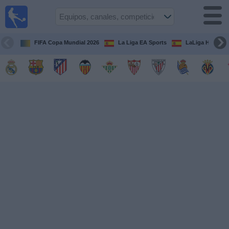
Fútbol
en la
TV
FIFA Copa Mundial 2026
La Liga EA Sports
LaLiga Hypermo
Guía de
Partidos
Televisados
Fútbol
hoy
Equipos
Competiciones
Canales
TV
Otros