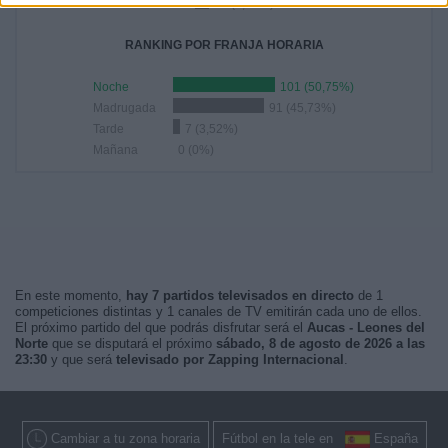
23:30
14 (7,04%)
RANKING POR FRANJA HORARIA
Noche
101 (50,75%)
Madrugada
91 (45,73%)
Tarde
7 (3,52%)
Mañana
0 (0%)
En este momento,
hay 7 partidos televisados en directo
de 1
competiciones distintas y 1 canales de TV emitirán cada uno de ellos.
El próximo partido del que podrás disfrutar será el
Aucas - Leones del
Norte
que se disputará el próximo
sábado, 8 de agosto de 2026 a las
23:30
y que será
televisado por Zapping Internacional
.
Cambiar a tu zona horaria
Fútbol en la tele en
España