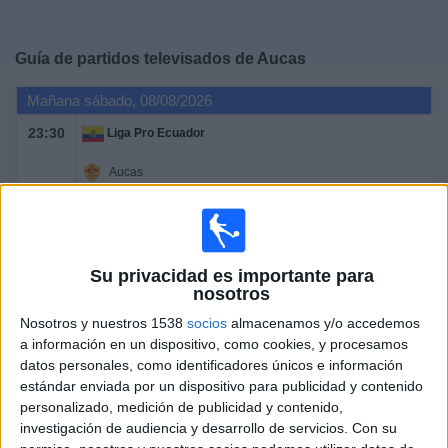
Deportes
Guía de partidos televisados de
Aucas
Noticias
Mañana sábado, 08/08/2026
Widget
23:30
Liga Pro Ecuador
Aucas
Leones del Norte
Zapping Internacional
Su privacidad es importante para
Domingo, 16/08/2026
nosotros
02:00
Liga Pro Ecuador
Nosotros y nuestros 1538
socios
almacenamos y/o accedemos
a información en un dispositivo, como cookies, y procesamos
Aucas
datos personales, como identificadores únicos e información
LDU Quito
estándar enviada por un dispositivo para publicidad y contenido
personalizado, medición de publicidad y contenido,
Zapping Internacional
investigación de audiencia y desarrollo de servicios.
Con su