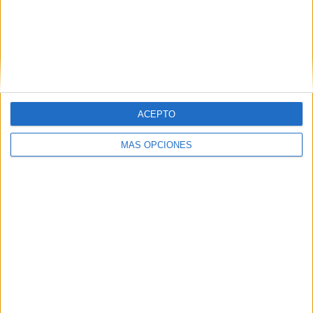
Ver ranking completo
PARTIDOS
DÍAS
TOTAL
199
2146
5
CONSECUTIVOS
SIN PARTIDO
CANALES TV
DE PAGO
GRATUÍTO
ACEPTO
97 partidos en local
48,74%
MÁS OPCIONES
102 partidos de visitante
51,26%
TOTAL
MÁXIMO
TOTAL
3
15
25
COMPETICIONES
VS Emelec
RIVALES
RANKING POR EQUIPOS
Emelec
15 (7,54%)
Delfín SC
14 (7,04%)