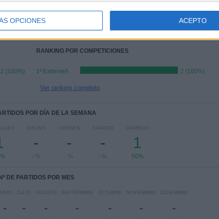
1
2
1
ÁS OPCIONES
ACEPTO
COMPETICIONES
VS Sport
RIVALES
Extremadura
RANKING POR COMPETICIONES
2 (100%)
1ª Extremeña Femenina
2 (100%)
Ver ranking completo
PARTIDOS POR DÍA DE LA SEMANA
COLES
JUEVES
VIERNES
SÁBADO
DOMINGO
1
-
-
-
1
0%
- %
- %
- %
50%
Nº DE PARTIDOS POR MES
JUNIO
JULIO
AGOSTO
SEPTIEMBRE
OCTUBRE
NOVIEMBRE
DICIEMBRE
-
-
-
-
-
-
-