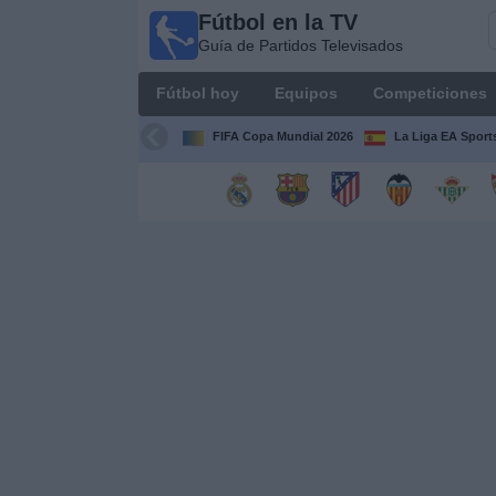
Fútbol en la TV
Fútbol
Guía de Partidos Televisados
en la
TV
Fútbol hoy
Equipos
Competiciones
Guía de
Partidos
FIFA Copa Mundial 2026
La Liga EA Sport
Televisados
Fútbol
hoy
Equipos
Competiciones
Canales
TV
Otros