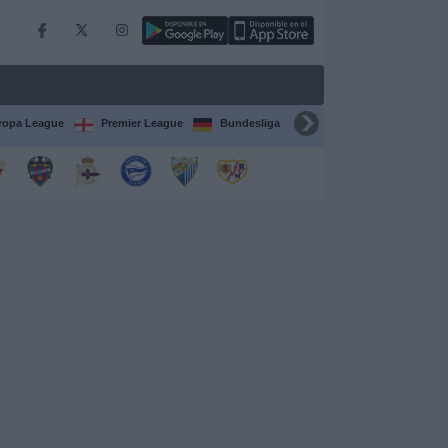
ropa League
Premier League
Bundesliga
Supercopa de España