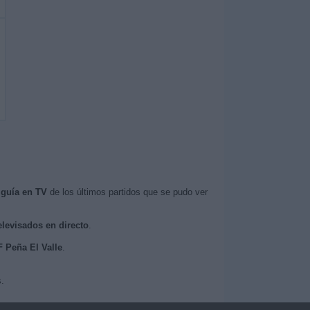
a
guía en TV
de los últimos partidos que se pudo ver
elevisados en directo
.
F Peña El Valle
.
.