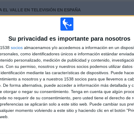
A EL VALLE EN TELEVISIÓN EN ESPAÑA
 los datos estadísticos de cuándo y dónde se televisan los partidos de
Fútbol
del
022
, podemos dar los siguientes datos:
Su privacidad es importante para nosotros
ÚLTIMO PARTIDO EN ABIERTO
s 1538
socios
almacenamos y/o accedemos a información en un disposit
sonales, como identificadores únicos e información estándar enviada 
EF Peña El Valle - Sport Extremadura
ntenido personalizado, medición de publicidad y contenido, investigaci
08/05/2022 1ª Extremeña Femenina por Canal
os.
Con su permiso, nosotros y nuestros socios podemos utilizar datos 
Deporte TV, Extv
identificación mediante las características de dispositivos. Puede hacer
ntimiento a nosotros y a nuestros 1538 socios para que llevemos a ca
. De forma alternativa, puede acceder a información más detallada y 
PARTIDOS
DÍAS
TOTAL
e otorgar o negar su consentimiento.
Tenga en cuenta que algún proc
0
1551
2
de no requerir de su consentimiento, pero usted tiene el derecho de r
referencias se aplicarán solo a este sitio web. Puede cambiar sus pref
CONSECUTIVOS
SIN PARTIDO
CANALES TV
alquier momento volviendo a este sitio y haciendo clic en el botón "Pri
DE PAGO
GRATUÍTO
 web.
TOTAL
MÁXIMO
TOTAL