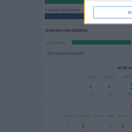
50%
1 partidos de visitante
M
50%
RANKING POR EQUIPOS
Sport Extremadura
Ver ranking completo
Nº DE 
LUNES
MARTES
MIÉR
-
-
- %
- %
5
ENERO
FEBRERO
MARZO
ABRIL
MAYO
-
1
-
-
1