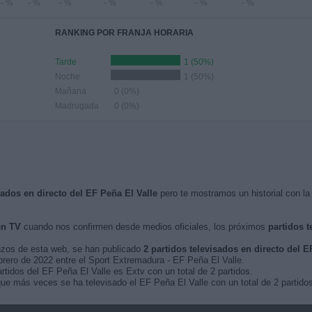
- %
- %
- %
- %
- %
- %
- %
RANKING POR FRANJA HORARIA
Tarde
1 (50%)
Noche
1 (50%)
Mañana
0 (0%)
Madrugada
0 (0%)
sados en directo del EF Peña El Valle
pero te mostramos un historial con l
en TV
cuando nos confirmen desde medios oficiales, los próximos
partidos t
nzos de esta web, se han publicado
2 partidos televisados en directo del E
ebrero de 2022 entre el Sport Extremadura - EF Peña El Valle.
rtidos del EF Peña El Valle es Extv con un total de 2 partidos.
e más veces se ha televisado el EF Peña El Valle con un total de 2 partidos