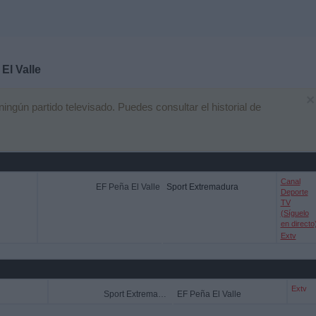
El Valle
×
gún partido televisado. Puedes consultar el historial de
Canal
EF Peña El Valle
Sport Extremadura
Deporte
TV
(Síguelo
en directo
Extv
Extv
Sport Extremadura
EF Peña El Valle