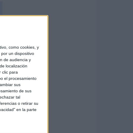
ivo, como cookies, y
por un dispositivo
ón de audiencia y
de localización
 clic para
bo el procesamiento
cambiar sus
esamiento de sus
echazar tal
erencias o retirar su
vacidad" en la parte