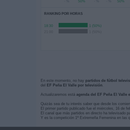
- %
50%
- %
- %
50%
RANKING POR HORAS
18:30
1 (50%)
21:00
1 (50%)
En este momento, no hay
partidos de fútbol televi
del
EF Peña El Valle por televisión
.
Actualizaremos está
agenda del EF Peña El Valle 
Quizás sea de tu interés saber que desde los comie
El primer partido publicado fue el miércoles, 16 de f
El canal que más partidos en directo ha televisado pa
Y es la competición 1ª Extremeña Femenina en las qu