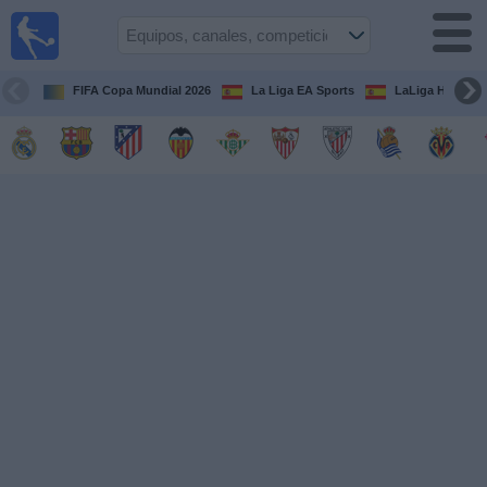
Fútbol
en la
TV
FIFA Copa Mundial 2026
La Liga EA Sports
LaLiga Hypermo
Guía de
Partidos
Televisados
Fútbol
hoy
Equipos
Competiciones
Canales
TV
Otros