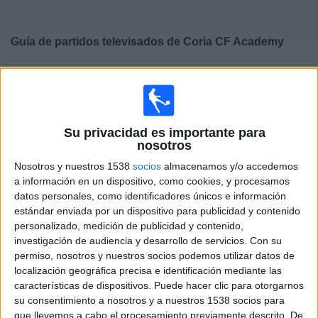
Deportes
Guía de partidos televisados de
Coria CF Academy
Noticias
×
Coria CF Academy:
En este momento no hay ningún
Widget
partido televisado. Puedes consultar el historial de
partidos televisados anteriormente.
Su privacidad es importante para
nosotros
Domingo, 01/03/2026
Nosotros y nuestros 1538
socios
almacenamos y/o accedemos
12:00
Liga Nacional Juvenil
a información en un dispositivo, como cookies, y procesamos
Grupo 13 (Andalucía)
datos personales, como identificadores únicos e información
estándar enviada por un dispositivo para publicidad y contenido
Sevilla FC Academy
personalizado, medición de publicidad y contenido,
Coria CF Academy
investigación de audiencia y desarrollo de servicios.
Con su
Sevilla FC +
permiso, nosotros y nuestros socios podemos utilizar datos de
localización geográfica precisa e identificación mediante las
características de dispositivos. Puede hacer clic para otorgarnos
DATOS ESTADÍSTICOS DEL EQUIPO CORIA CF ACADEMY
su consentimiento a nosotros y a nuestros 1538 socios para
EN TELEVISIÓN EN ESPAÑA
que llevemos a cabo el procesamiento previamente descrito. De