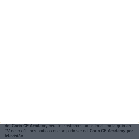
12:00
2 (25%)
17:00
1 (12,5%)
10:30
1 (12,5%)
10:15
1 (12,5%)
16:45
1 (12,5%)
RANKING POR FRANJA HORARIA
Tarde
5 (62,5%)
Mañana
3 (37,5%)
Noche
0 (0%)
Madrugada
0 (0%)
En este momento, no hay
partidos de fútbol televisados en directo
del Coria CF Academy
pero te mostramos un historial con la
guía en
TV
de los últimos partidos que se pudo ver del
Coria CF Academy por
televisión
.