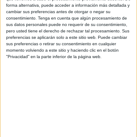
forma alternativa, puede acceder a información más detallada y
A fecha de hoy
08/08/2026
y desde que esta web recoge los datos
cambiar sus preferencias antes de otorgar o negar su
estadísticos de cuándo y dónde se televisan los partidos de
Fútbol
del
consentimiento.
Tenga en cuenta que algún procesamiento de
equipo
Coria CF Academy
en
España
, que fue el
01/04/2017
, podemos
sus datos personales puede no requerir de su consentimiento,
dar los siguientes datos:
pero usted tiene el derecho de rechazar tal procesamiento. Sus
preferencias se aplicarán solo a este sitio web. Puede cambiar
8
sus preferencias o retirar su consentimiento en cualquier
momento volviendo a este sitio y haciendo clic en el botón
"Privacidad" en la parte inferior de la página web.
PARTIDOS TELEVISADOS
8 partidos en abierto
100%
0 partidos de pago
0%
ÚLTIMO PARTIDO EN ABIERTO
Sevilla FC Academy - Coria CF Academy
01/03/2026 Liga Nacional Juvenil por Sevilla FC +
RANKING POR CANALES
Real Betis TV
4 (50%)