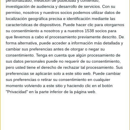
personalizado, medición de publicidad y contenido,
Cliftonville Women
investigación de audiencia y desarrollo de servicios.
Con su
Linfield Women
permiso, nosotros y nuestros socios podemos utilizar datos de
DAZN (Ver en directo)
DAZN App Gratis (Ver gratis)
localización geográfica precisa e identificación mediante las
características de dispositivos. Puede hacer clic para otorgarnos
su consentimiento a nosotros y a nuestros 1538 socios para
Viernes, 11/10/2024
que llevemos a cabo el procesamiento previamente descrito. De
21:00
Women's Premiership
forma alternativa, puede acceder a información más detallada y
cambiar sus preferencias antes de otorgar o negar su
Crusaders Women
consentimiento.
Tenga en cuenta que algún procesamiento de
Cliftonville Women
sus datos personales puede no requerir de su consentimiento,
pero usted tiene el derecho de rechazar tal procesamiento. Sus
DAZN (Ver en directo)
DAZN App Gratis (Ver gratis)
preferencias se aplicarán solo a este sitio web. Puede cambiar
sus preferencias o retirar su consentimiento en cualquier
momento volviendo a este sitio y haciendo clic en el botón
"Privacidad" en la parte inferior de la página web.