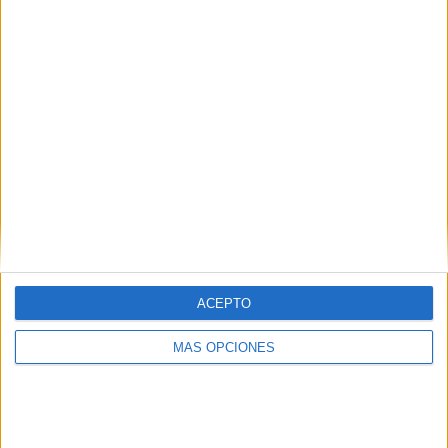
09/05/2025 Women's Premiership por DAZN, DAZN App Gratis
RANKING POR CANALES
DAZN
6 (100%)
DAZN App Gratis
4 (66,67%)
Ver ranking completo
PARTIDOS
DÍAS
TOTAL
1
455
2
CONSECUTIVOS
SIN PARTIDO
CANALES TV
DE PAGO
GRATUÍTO
4 partidos en local
ACEPTO
66,67%
MÁS OPCIONES
2 partidos de visitante
33,33%
TOTAL
MÁXIMO
TOTAL
2
3
4