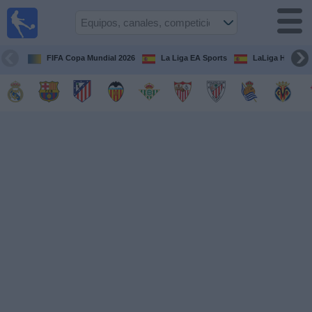
Fútbol
en la
TV
FIFA Copa Mundial 2026
La Liga EA Sports
LaLiga Hypermo
Guía de
Partidos
Televisados
Fútbol
hoy
Equipos
Competiciones
Canales
TV
Otros