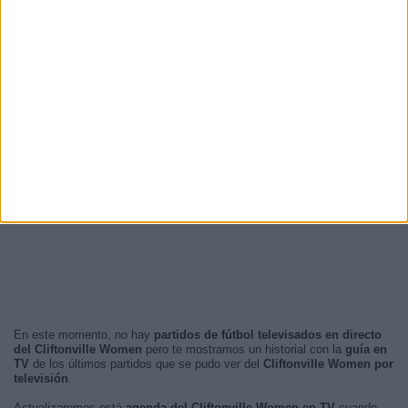
16:00
2 (33,33%)
21:00
2 (33,33%)
19:00
1 (16,67%)
20:45
1 (16,67%)
RANKING POR FRANJA HORARIA
Noche
4 (66,67%)
Tarde
2 (33,33%)
Mañana
0 (0%)
Madrugada
0 (0%)
En este momento, no hay
partidos de fútbol televisados en directo
del Cliftonville Women
pero te mostramos un historial con la
guía en
TV
de los últimos partidos que se pudo ver del
Cliftonville Women por
televisión
.
Actualizaremos está
agenda del Cliftonville Women en TV
cuando