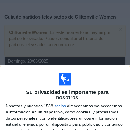
Deportes
Guía de partidos televisados de
Cliftonville Women
Noticias
×
Cliftonville Women:
En este momento no hay ningún
Widget
partido televisado. Puedes consultar el historial de
partidos televisados anteriormente.
Domingo, 29/06/2025
16:00
NIFL Women's Premiership League Cup
Cliftonville Women
Glentoran Women
Su privacidad es importante para
nosotros
DAZN (Ver en directo)
Nosotros y nuestros 1538
socios
almacenamos y/o accedemos
Viernes, 09/05/2025
a información en un dispositivo, como cookies, y procesamos
datos personales, como identificadores únicos e información
21:00
Women's Premiership
estándar enviada por un dispositivo para publicidad y contenido