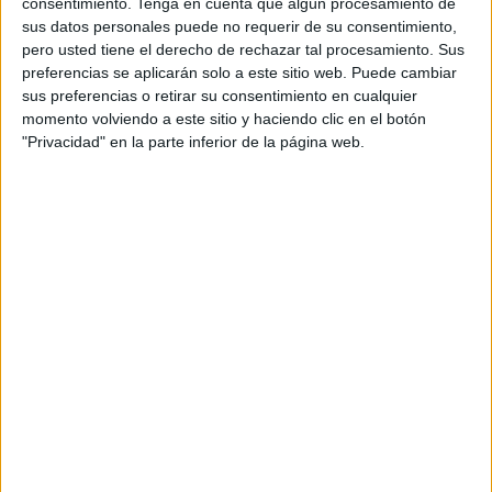
TELEVISIÓN EN ESPAÑA
consentimiento.
Tenga en cuenta que algún procesamiento de
sus datos personales puede no requerir de su consentimiento,
A fecha de hoy
08/08/2026
y desde que esta web recoge los datos
pero usted tiene el derecho de rechazar tal procesamiento. Sus
estadísticos de cuándo y dónde se televisan los partidos de
Fútbol
del
preferencias se aplicarán solo a este sitio web. Puede cambiar
equipo
Chesterfield
en
España
, que fue el
08/01/2022
, podemos dar los
sus preferencias o retirar su consentimiento en cualquier
siguientes datos:
momento volviendo a este sitio y haciendo clic en el botón
"Privacidad" en la parte inferior de la página web.
1
PARTIDOS TELEVISADOS
0 partidos en abierto
0%
1 partidos de pago
100%
RANKING POR CANALES
DAZN
1 (100%)
DAZN 1
1 (100%)
Ver ranking completo