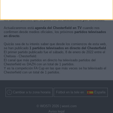
En este momento, no hay
partidos de fútbol televisados en directo
del Chesterfield
pero te mostramos un historial con la
guía en TV
de
los últimos partidos que se pudo ver del
Chesterfield por televisión
.
Actualizaremos está
agenda del Chesterfield en TV
cuando nos
confirmen desde medios oficiales, los próximos
partidos televisados
en directo
.
Quizás sea de tu interés saber que desde los comienzos de esta web,
se han publicado
1 partidos televisados en directo del Chesterfield
.
El primer partido publicado fue el sábado, 8 de enero de 2022 entre el
Chelsea - Chesterfield.
El canal que más partidos en directo ha televisado partidos del
Chesterfield es DAZN con un total de 1 partidos.
Y es la competición FA Cup en las que más veces se ha televisado el
Chesterfield con un total de 1 partidos.
Cambiar a tu zona horaria
Fútbol en la tele en
España
© WOSTI 2026 |
wosti.com
Aviso legal