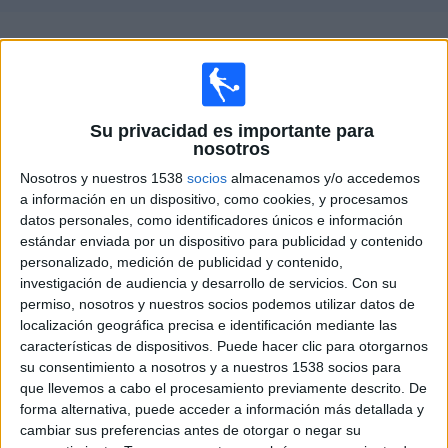
Deportes
Guía de partidos televisados de
Chesterfield
Noticias
×
Chesterfield:
En este momento no hay ningún partido
Widget
Su privacidad es importante para
televisado. Puedes consultar el historial de partidos
nosotros
televisados anteriormente.
Nosotros y nuestros 1538
socios
almacenamos y/o accedemos
a información en un dispositivo, como cookies, y procesamos
Sábado, 08/01/2022
datos personales, como identificadores únicos e información
estándar enviada por un dispositivo para publicidad y contenido
18:30
FA Cup
personalizado, medición de publicidad y contenido,
3ª Ronda
investigación de audiencia y desarrollo de servicios.
Con su
permiso, nosotros y nuestros socios podemos utilizar datos de
Chelsea
localización geográfica precisa e identificación mediante las
Chesterfield
características de dispositivos. Puede hacer clic para otorgarnos
DAZN (Ver en directo)
DAZN 1 (M72)
su consentimiento a nosotros y a nuestros 1538 socios para
que llevemos a cabo el procesamiento previamente descrito. De
forma alternativa, puede acceder a información más detallada y
DATOS ESTADÍSTICOS DEL EQUIPO CHESTERFIELD EN
cambiar sus preferencias antes de otorgar o negar su