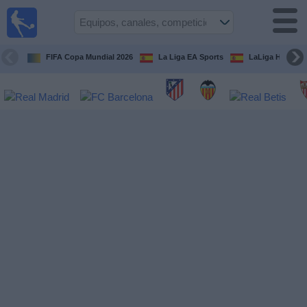
Fútbol
en la
TV
FIFA Copa Mundial 2026
La Liga EA Sports
LaLiga Hypermo
Guía de
Partidos
Televisados
Fútbol
hoy
Equipos
Competiciones
Canales
TV
Otros