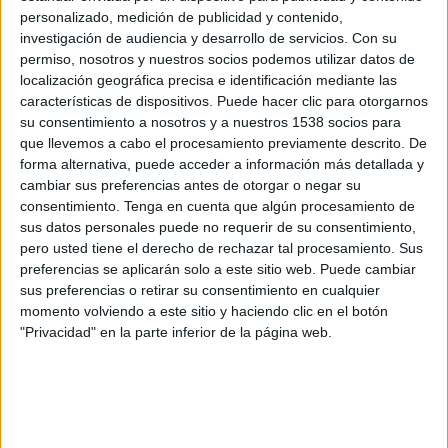
personalizado, medición de publicidad y contenido,
Central Coast Mariners Women
investigación de audiencia y desarrollo de servicios.
Con su
Canberra United Women
permiso, nosotros y nuestros socios podemos utilizar datos de
localización geográfica precisa e identificación mediante las
A-Leagues YouTube
características de dispositivos. Puede hacer clic para otorgarnos
su consentimiento a nosotros y a nuestros 1538 socios para
Miércoles, 25/03/2026
que llevemos a cabo el procesamiento previamente descrito. De
09:00
forma alternativa, puede acceder a información más detallada y
A-League Women
cambiar sus preferencias antes de otorgar o negar su
Central Coast Mariners Women
consentimiento.
Tenga en cuenta que algún procesamiento de
sus datos personales puede no requerir de su consentimiento,
Wellington Phoenix Women
pero usted tiene el derecho de rechazar tal procesamiento. Sus
A-Leagues YouTube
preferencias se aplicarán solo a este sitio web. Puede cambiar
sus preferencias o retirar su consentimiento en cualquier
momento volviendo a este sitio y haciendo clic en el botón
"Privacidad" en la parte inferior de la página web.