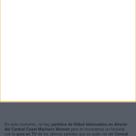
07:00
17 (34%)
09:00
5 (10%)
06:00
5 (10%)
04:15
4 (8%)
04:00
3 (6%)
RANKING POR FRANJA HORARIA
Mañana
41 (82%)
Madrugada
9 (18%)
Tarde
0 (0%)
Noche
0 (0%)
En este momento, no hay
partidos de fútbol televisados en directo
del Central Coast Mariners Women
pero te mostramos un historial
con la
guía en TV
de los últimos partidos que se pudo ver del
Central