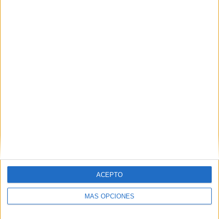
Central Coast Mariners Women - Sydney FC Women
04/04/2026 A-League Women por A-Leagues YouTube
RANKING POR CANALES
A-Leagues YouTube
48 (96%)
KEEPUP YouTube
2 (4%)
Ver ranking completo
PARTIDOS
DÍAS
TOTAL
0
123
2
CONSECUTIVOS
SIN PARTIDO
CANALES TV
DE PAGO
GRATUÍTO
25 partidos en local
50%
ACEPTO
25 partidos de visitante
50%
MÁS OPCIONES
TOTAL
MÁXIMO
TOTAL