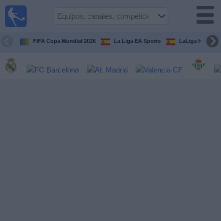
Fútbol
en la
TV
FIFA Copa Mundial 2026
La Liga EA Sports
LaLiga Hypermo
Guía de
Partidos
Televisados
Fútbol
hoy
Equipos
Competiciones
Canales
TV
Otros