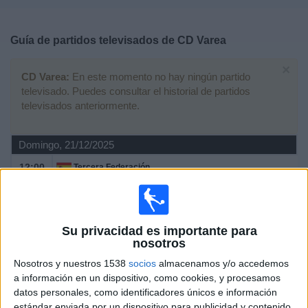
Deportes
Guía de partidos televisados de
CD Varea
Noticias
×
CD Varea:
En este momento no hay ningún partido
Widget
televisado. Puedes consultar el historial de partidos
televisados anteriormente.
Domingo, 21/12/2025
12:00
Tercera Federación
Grupo 16
Anguiano
CD Varea
Su privacidad es importante para
nosotros
Elviphotoss YouTube
Nosotros y nuestros 1538
socios
almacenamos y/o accedemos
a información en un dispositivo, como cookies, y procesamos
Domingo, 22/06/2025
datos personales, como identificadores únicos e información
10:00
Tercera Federación
estándar enviada por un dispositivo para publicidad y contenido