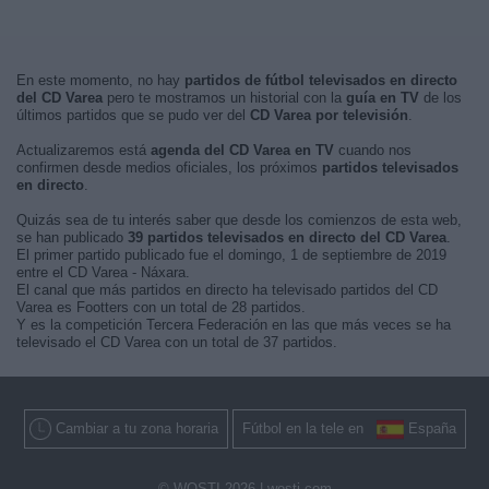
En este momento, no hay
partidos de fútbol televisados en directo
del CD Varea
pero te mostramos un historial con la
guía en TV
de los
últimos partidos que se pudo ver del
CD Varea por televisión
.
Actualizaremos está
agenda del CD Varea en TV
cuando nos
confirmen desde medios oficiales, los próximos
partidos televisados
en directo
.
Quizás sea de tu interés saber que desde los comienzos de esta web,
se han publicado
39 partidos televisados en directo del CD Varea
.
El primer partido publicado fue el domingo, 1 de septiembre de 2019
entre el CD Varea - Náxara.
El canal que más partidos en directo ha televisado partidos del CD
Varea es Footters con un total de 28 partidos.
Y es la competición Tercera Federación en las que más veces se ha
televisado el CD Varea con un total de 37 partidos.
Cambiar a tu zona horaria
Fútbol en la tele en
España
© WOSTI 2026 |
wosti.com