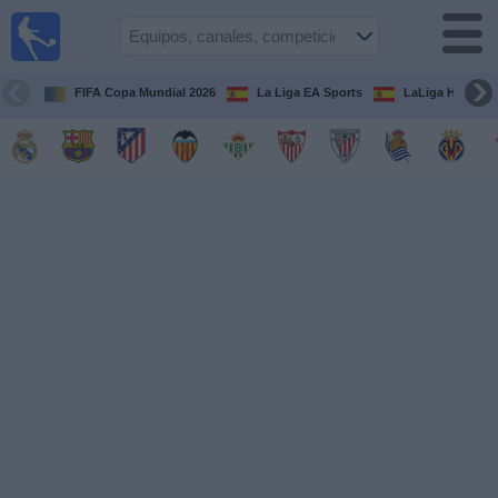
Fútbol
en la
TV
FIFA Copa Mundial 2026
La Liga EA Sports
LaLiga Hypermo
Guía de
Partidos
Televisados
Fútbol
hoy
Equipos
Competiciones
Canales
TV
Otros