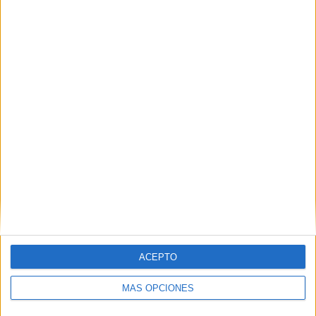
ÚLTIMO PARTIDO EN ABIERTO
Anguiano - CD Varea
21/12/2025 Tercera Federación por Elviphotoss YouTube
RANKING POR CANALES
Footters
28 (77,78%)
Elviphotoss YouTube
4 (11,11%)
TV FootballClub
2 (5,56%)
TV Canaria
1 (2,78%)
La 7 de La Rioja TV
1 (2,78%)
Ver ranking completo
PARTIDOS
DÍAS
TOTAL
0
229
7
ACEPTO
CONSECUTIVOS
SIN PARTIDO
CANALES TV
DE PAGO
GRATUÍTO
MÁS OPCIONES
17 partidos en local