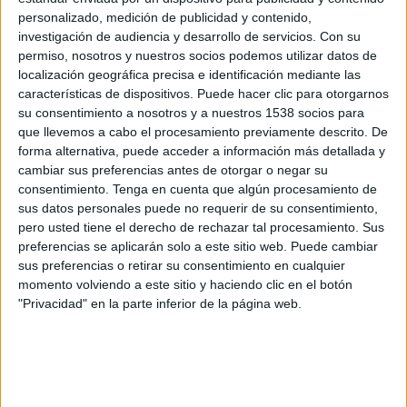
Final Playoff Ascenso
personalizado, medición de publicidad y contenido,
investigación de audiencia y desarrollo de servicios.
Con su
Rayo Vallecano B
permiso, nosotros y nuestros socios podemos utilizar datos de
CD Varea
localización geográfica precisa e identificación mediante las
Rayo Vallecano YouTube
La Otra (Madrid)
características de dispositivos. Puede hacer clic para otorgarnos
su consentimiento a nosotros y a nuestros 1538 socios para
que llevemos a cabo el procesamiento previamente descrito. De
Domingo, 01/06/2025
forma alternativa, puede acceder a información más detallada y
18:30
Tercera Federación
cambiar sus preferencias antes de otorgar o negar su
2ª Fase ascenso a Segunda RFEF
consentimiento.
Tenga en cuenta que algún procesamiento de
sus datos personales puede no requerir de su consentimiento,
SD Oyonesa
pero usted tiene el derecho de rechazar tal procesamiento. Sus
preferencias se aplicarán solo a este sitio web. Puede cambiar
CD Varea
sus preferencias o retirar su consentimiento en cualquier
Elviphotoss YouTube
momento volviendo a este sitio y haciendo clic en el botón
"Privacidad" en la parte inferior de la página web.