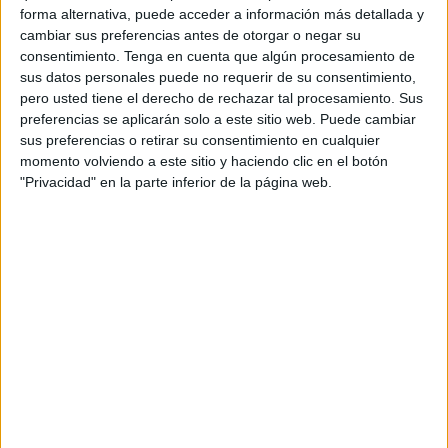
Playoffs de ascenso
forma alternativa, puede acceder a información más detallada y
cambiar sus preferencias antes de otorgar o negar su
Independiente CF
consentimiento.
Tenga en cuenta que algún procesamiento de
sus datos personales puede no requerir de su consentimiento,
CD La Manjoya
pero usted tiene el derecho de rechazar tal procesamiento. Sus
Area21 TV
preferencias se aplicarán solo a este sitio web. Puede cambiar
sus preferencias o retirar su consentimiento en cualquier
momento volviendo a este sitio y haciendo clic en el botón
DATOS ESTADÍSTICOS DEL EQUIPO CD LA MANJOYA EN
"Privacidad" en la parte inferior de la página web.
TELEVISIÓN EN ESPAÑA
A fecha de hoy
08/08/2026
y desde que esta web recoge los datos
estadísticos de cuándo y dónde se televisan los partidos de
Fútbol
del
equipo
CD La Manjoya
en
España
, que fue el
21/05/2023
, podemos dar
los siguientes datos:
2
PARTIDOS TELEVISADOS
2 partidos en abierto
100%