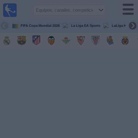
Fútbol
en la
TV
FIFA Copa Mundial 2026
La Liga EA Sports
LaLiga Hypermo
Guía de
Partidos
Televisados
Fútbol
hoy
Equipos
Competiciones
Canales
TV
Otros