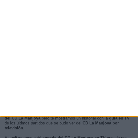
RANKING POR HORAS
19:00
1 (50%)
17:30
1 (50%)
RANKING POR FRANJA HORARIA
Tarde
1 (50%)
Noche
1 (50%)
Mañana
0 (0%)
Madrugada
0 (0%)
En este momento, no hay
partidos de fútbol televisados en directo
del CD La Manjoya
pero te mostramos un historial con la
guía en TV
de los últimos partidos que se pudo ver del
CD La Manjoya por
televisión
.
Actualizaremos está
agenda del CD La Manjoya en TV
cuando nos