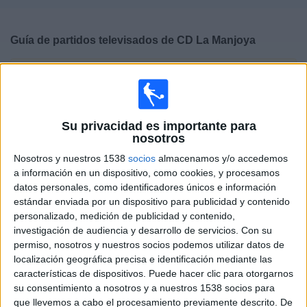
Deportes
Guía de partidos televisados de
CD La Manjoya
Noticias
×
CD La Manjoya:
En este momento no hay ningún
Widget
partido televisado. Puedes consultar el historial de
partidos televisados anteriormente.
Su privacidad es importante para
nosotros
Domingo, 28/05/2023
Nosotros y nuestros 1538
socios
almacenamos y/o accedemos
19:00
3ª Asturfútbol
a información en un dispositivo, como cookies, y procesamos
Playoffs de ascenso
datos personales, como identificadores únicos e información
estándar enviada por un dispositivo para publicidad y contenido
CD La Manjoya
personalizado, medición de publicidad y contenido,
GD Bosco
investigación de audiencia y desarrollo de servicios.
Con su
Area21 TV
permiso, nosotros y nuestros socios podemos utilizar datos de
localización geográfica precisa e identificación mediante las
características de dispositivos. Puede hacer clic para otorgarnos
Domingo, 21/05/2023
su consentimiento a nosotros y a nuestros 1538 socios para
17:30
3ª Asturfútbol
que llevemos a cabo el procesamiento previamente descrito. De