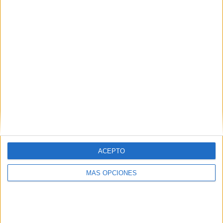
50%
TOTAL
MÁXIMO
TOTAL
1
1
2
COMPETICIONES
VS
RIVALES
Independiente
CF
RANKING POR EQUIPOS
Independiente CF
1 (50%)
GD Bosco
1 (50%)
Ver ranking completo
ACEPTO
RANKING POR COMPETICIONES
MÁS OPCIONES
3ª Asturfútbol
2 (100%)
Ver ranking completo