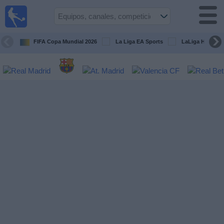
Fútbol
en la
TV
FIFA Copa Mundial 2026
La Liga EA Sports
LaLiga Hypermo
Guía de
Partidos
Televisados
Fútbol
hoy
Equipos
Competiciones
Canales
TV
Otros