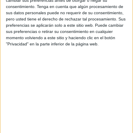
DATOS ESTADÍSTICOS DEL EQUIPO CAPIVARIANO
cambiar sus preferencias antes de otorgar o negar su
ACADEMY EN TELEVISIÓN EN ESPAÑA
consentimiento.
Tenga en cuenta que algún procesamiento de
sus datos personales puede no requerir de su consentimiento,
A fecha de hoy
07/08/2026
y desde que esta web recoge los datos
pero usted tiene el derecho de rechazar tal procesamiento. Sus
estadísticos de cuándo y dónde se televisan los partidos de
Fútbol
del
preferencias se aplicarán solo a este sitio web. Puede cambiar
equipo
Capivariano Academy
en
España
, que fue el
18/08/2022
,
sus preferencias o retirar su consentimiento en cualquier
podemos dar los siguientes datos:
momento volviendo a este sitio y haciendo clic en el botón
"Privacidad" en la parte inferior de la página web.
1
PARTIDOS TELEVISADOS
1 partidos en abierto
100%
0 partidos de pago
0%
ÚLTIMO PARTIDO EN ABIERTO
Mirassol Academy - Capivariano Academy
18/08/2022 Paulista Sub-20 por Elevensports.com
RANKING POR CANALES