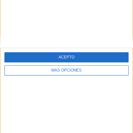
Mirassol Academy
1 (100%)
Ver ranking completo
RANKING POR COMPETICIONES
Paulista Sub-20
1 (100%)
ACEPTO
Ver ranking completo
MÁS OPCIONES
Nº DE PARTIDOS POR DÍA DE LA SEMANA
LUNES
MARTES
MIÉRCOLES
JUEVES
VIERNES
-
-
-
1
-
- %
- %
- %
100%
- %
SÁBADO
DOMINGO
-
-
- %
- %