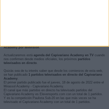
Madrugada
0 (0%)
En este momento, no hay
partidos de fútbol televisados en directo
del Capivariano Academy
pero te mostramos un historial con la
guía
en TV
de los últimos partidos que se pudo ver del
Capivariano
Academy por televisión
.
Actualizaremos está
agenda del Capivariano Academy en TV
cuando
nos confirmen desde medios oficiales, los próximos
partidos
televisados en directo
.
Quizás sea de tu interés saber que desde los comienzos de esta web,
se han publicado
1 partidos televisados en directo del Capivariano
Academy
.
El primer partido publicado fue el jueves, 18 de agosto de 2022 entre el
Mirassol Academy - Capivariano Academy.
El canal que más partidos en directo ha televisado partidos del
Capivariano Academy es Elevensports.com con un total de 1 partidos.
Y es la competición Paulista Sub-20 en las que más veces se ha
televisado el Capivariano Academy con un total de 1 partidos.