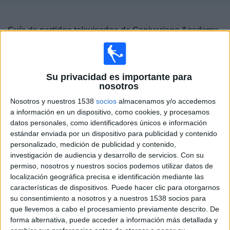
Deportes
Guía de partidos televisados de
Capivariano Academy
Noticias
×
Capivariano Academy:
En este momento no hay
Widget
ningún partido televisado. Puedes consultar el historial
Su privacidad es importante para
de partidos televisados anteriormente.
nosotros
Nosotros y nuestros 1538
socios
almacenamos y/o accedemos
Jueves, 18/08/2022
a información en un dispositivo, como cookies, y procesamos
datos personales, como identificadores únicos e información
20:00
Paulista Sub-20
estándar enviada por un dispositivo para publicidad y contenido
personalizado, medición de publicidad y contenido,
investigación de audiencia y desarrollo de servicios.
Con su
permiso, nosotros y nuestros socios podemos utilizar datos de
Mirassol Academy
localización geográfica precisa e identificación mediante las
Capivariano Academy
características de dispositivos. Puede hacer clic para otorgarnos
Elevensports.com
su consentimiento a nosotros y a nuestros 1538 socios para
que llevemos a cabo el procesamiento previamente descrito. De
forma alternativa, puede acceder a información más detallada y