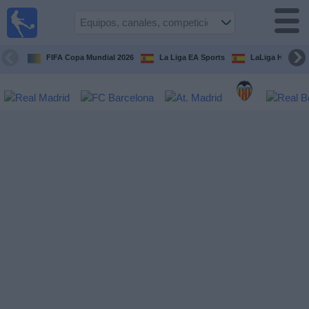
Fútbol
en la
TV
FIFA Copa Mundial 2026
La Liga EA Sports
LaLiga Hypermo
Guía de
Partidos
Televisados
Fútbol
hoy
Equipos
Competiciones
Canales
TV
Otros