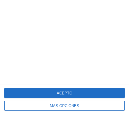
2 partidos de visitante
100%
TOTAL
MÁXIMO
TOTAL
1
1
2
COMPETICIONES
VS Torroella UE
RIVALES
RANKING POR EQUIPOS
Torroella UE
1 (50%)
Can Gibert UEA
1 (50%)
Ver ranking completo
RANKING POR COMPETICIONES
ACEPTO
Segunda Catalana
2 (100%)
MÁS OPCIONES
Ver ranking completo