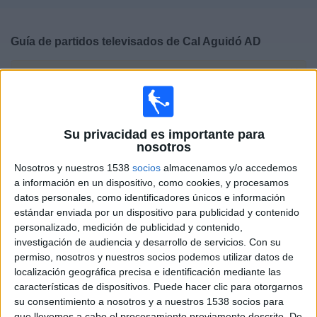
Deportes
Guía de partidos televisados de
Cal Aguidó AD
Noticias
×
Cal Aguidó AD:
En este momento no hay ningún
Widget
partido televisado. Puedes consultar el historial de
partidos televisados anteriormente.
Su privacidad es importante para
nosotros
Sábado, 14/05/2022
Nosotros y nuestros 1538
socios
almacenamos y/o accedemos
16:15
Segunda Catalana
a información en un dispositivo, como cookies, y procesamos
Fase de ascenso
datos personales, como identificadores únicos e información
estándar enviada por un dispositivo para publicidad y contenido
Can Gibert UEA
personalizado, medición de publicidad y contenido,
Cal Aguidó AD
investigación de audiencia y desarrollo de servicios.
Con su
permiso, nosotros y nuestros socios podemos utilizar datos de
FCF TV
localización geográfica precisa e identificación mediante las
características de dispositivos. Puede hacer clic para otorgarnos
Domingo, 06/03/2022
su consentimiento a nosotros y a nuestros 1538 socios para
que llevemos a cabo el procesamiento previamente descrito. De
18:00
Segunda Catalana