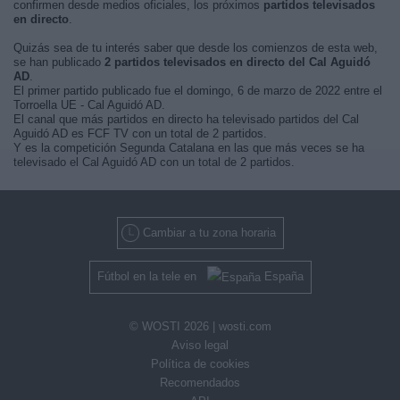
confirmen desde medios oficiales, los próximos
partidos televisados
en directo
.
Quizás sea de tu interés saber que desde los comienzos de esta web,
se han publicado
2 partidos televisados en directo del Cal Aguidó
AD
.
El primer partido publicado fue el domingo, 6 de marzo de 2022 entre el
Torroella UE - Cal Aguidó AD.
El canal que más partidos en directo ha televisado partidos del Cal
Aguidó AD es FCF TV con un total de 2 partidos.
Y es la competición Segunda Catalana en las que más veces se ha
televisado el Cal Aguidó AD con un total de 2 partidos.
Cambiar a tu zona horaria
Fútbol en la tele en
España
© WOSTI 2026 |
wosti.com
Aviso legal
Política de cookies
Recomendados