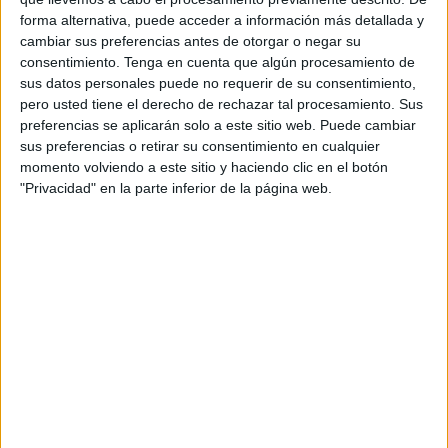
forma alternativa, puede acceder a información más detallada y
Grupo 1
cambiar sus preferencias antes de otorgar o negar su
consentimiento.
Tenga en cuenta que algún procesamiento de
Torroella UE
sus datos personales puede no requerir de su consentimiento,
Cal Aguidó AD
pero usted tiene el derecho de rechazar tal procesamiento. Sus
FCF TV
preferencias se aplicarán solo a este sitio web. Puede cambiar
sus preferencias o retirar su consentimiento en cualquier
momento volviendo a este sitio y haciendo clic en el botón
DATOS ESTADÍSTICOS DEL EQUIPO CAL AGUIDÓ AD EN
"Privacidad" en la parte inferior de la página web.
TELEVISIÓN EN ESPAÑA
A fecha de hoy
06/08/2026
y desde que esta web recoge los datos
estadísticos de cuándo y dónde se televisan los partidos de
Fútbol
del
equipo
Cal Aguidó AD
en
España
, que fue el
06/03/2022
, podemos dar
los siguientes datos:
2
PARTIDOS TELEVISADOS
2 partidos en abierto