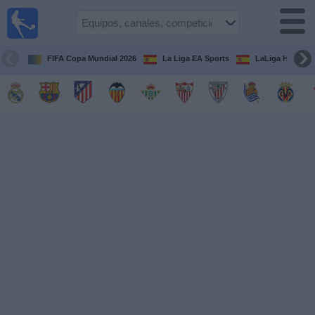
Fútbol
en la
TV
FIFA Copa Mundial 2026
La Liga EA Sports
LaLiga Hypermo
Guía de
Partidos
Televisados
Fútbol
hoy
Equipos
Competiciones
Canales
TV
Otros