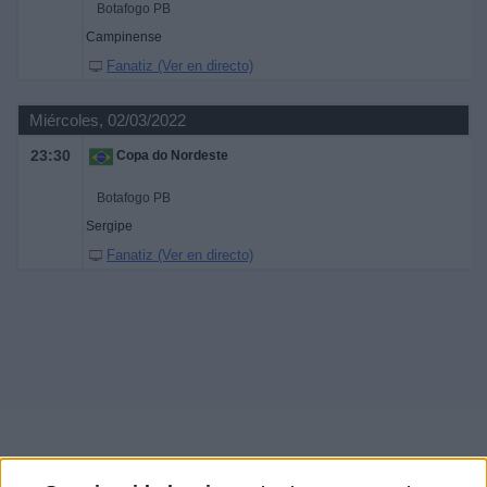
Botafogo PB
Campinense
Fanatiz (Ver en directo)
Miércoles, 02/03/2022
23:30
Copa do Nordeste
Botafogo PB
Sergipe
Fanatiz (Ver en directo)