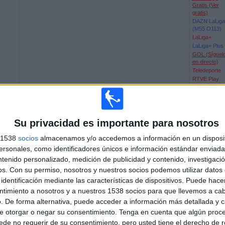
Gratis (Ver
gratis)
DAZN LaLiga
(M55 O113)
LaLiga+
LaLiga+ Plus
GOL (Síguel
en directo)
Teledeporte
RTVE Play
GolStadium
(acceder)
DAZN (Ver
CR Flamengo Academy
Boca Juniors Academy
en directo)
Su privacidad es importante para nosotros
DAZN App
Gratis (Ver
s 1538
socios
almacenamos y/o accedemos a información en un disposit
gratis)
DAZN LaLiga
sonales, como identificadores únicos e información estándar enviada 
(M55 O113)
ntenido personalizado, medición de publicidad y contenido, investigaci
LaLiga+
os.
Con su permiso, nosotros y nuestros socios podemos utilizar datos 
LaLiga+ Plus
identificación mediante las características de dispositivos. Puede hacer
GOL (Síguel
en directo)
ntimiento a nosotros y a nuestros 1538 socios para que llevemos a ca
Teledeporte
. De forma alternativa, puede acceder a información más detallada y 
RTVE Play
e otorgar o negar su consentimiento.
Tenga en cuenta que algún proc
GolStadium
(acceder)
de no requerir de su consentimiento, pero usted tiene el derecho de r