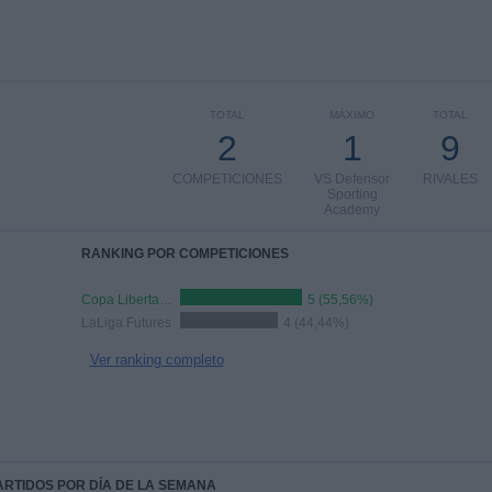
TOTAL
MÁXIMO
TOTAL
2
1
9
COMPETICIONES
VS Defensor
RIVALES
Sporting
Academy
RANKING POR COMPETICIONES
Copa Libertadores Sub-20
5 (55,56%)
LaLiga Futures
4 (44,44%)
Ver ranking completo
PARTIDOS POR DÍA DE LA SEMANA