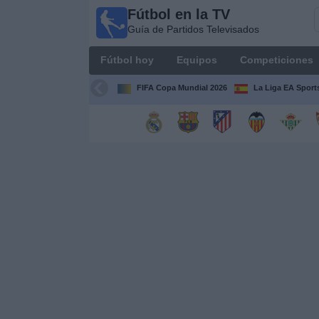
Fútbol en la TV
Fútbol
Guía de Partidos Televisados
en la
TV
Fútbol hoy
Equipos
Competiciones
Guía de
Partidos
FIFA Copa Mundial 2026
La Liga EA Sport
Televisados
Fútbol
hoy
Equipos
Competiciones
Canales
TV
Otros