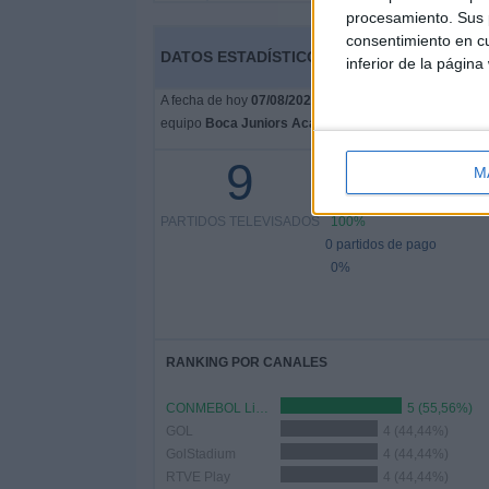
procesamiento. Sus p
consentimiento en cu
DATOS ESTADÍSTICOS DEL EQUIPO BOCA 
inferior de la página
A fecha de hoy
07/08/2026
y desde que esta web recoge
equipo
Boca Juniors Academy
en
España
, que fue el
9
M
9 partidos en abierto
PARTIDOS TELEVISADOS
100%
0 partidos de pago
0%
RANKING POR CANALES
CONMEBOL Libertadores YouTube
5 (55,56%)
GOL
4 (44,44%)
GolStadium
4 (44,44%)
RTVE Play
4 (44,44%)