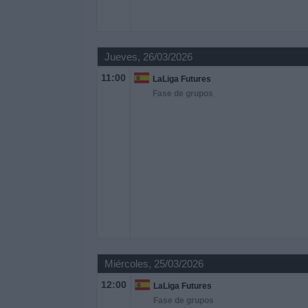
Jueves, 26/03/2026
11:00
LaLiga Futures
Fase de grupos
Miércoles, 25/03/2026
12:00
LaLiga Futures
Fase de grupos