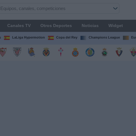
Canales TV
Otros Deportes
Noticias
Widget
s
LaLiga Hypermotion
Copa del Rey
Champions League
Eu