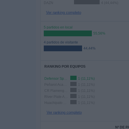
DAZN
4 (44,44%)
Ver ranking completo
5 partidos en local
55,56%
4 partidos de visitante
44,44%
RANKING POR EQUIPOS
Defensor Sporting Academy
1 (11,11%)
Peñarol Academy
1 (11,11%)
CR Flamengo Academy
1 (11,11%)
River Plate Academy
1 (11,11%)
Huachipato Academy
1 (11,11%)
Ver ranking completo
Nº DE 