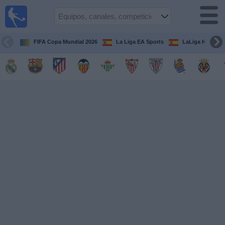
Fútbol
en la
TV
FIFA Copa Mundial 2026
La Liga EA Sports
LaLiga Hypermo
Guía de
Partidos
Televisados
Fútbol
hoy
Equipos
Competiciones
Canales
TV
Otros