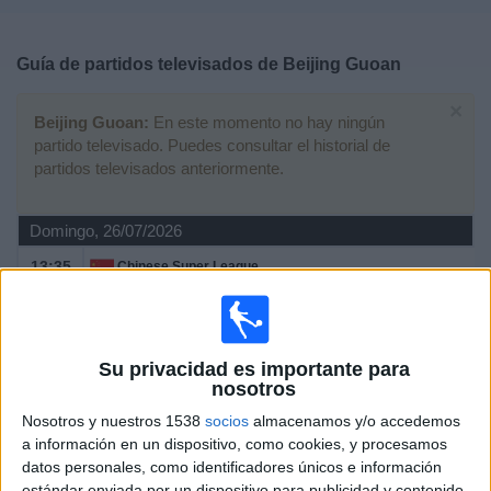
Deportes
Guía de partidos televisados de
Beijing Guoan
Noticias
×
Beijing Guoan:
En este momento no hay ningún
Widget
partido televisado. Puedes consultar el historial de
partidos televisados anteriormente.
Domingo, 26/07/2026
13:35
Chinese Super League
Chengdu Rongcheng
Beijing Guoan
Su privacidad es importante para
GOL (Síguelo en directo)
nosotros
Nosotros y nuestros 1538
socios
almacenamos y/o accedemos
Sábado, 11/07/2026
a información en un dispositivo, como cookies, y procesamos
13:35
Chinese Super League
datos personales, como identificadores únicos e información
estándar enviada por un dispositivo para publicidad y contenido