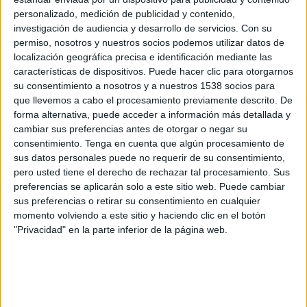
Shanghai Shenhua
personalizado, medición de publicidad y contenido,
Beijing Guoan
investigación de audiencia y desarrollo de servicios.
Con su
GOL (Síguelo en directo)
permiso, nosotros y nuestros socios podemos utilizar datos de
localización geográfica precisa e identificación mediante las
características de dispositivos. Puede hacer clic para otorgarnos
Sábado, 04/07/2026
su consentimiento a nosotros y a nuestros 1538 socios para
13:35
Chinese Super League
que llevemos a cabo el procesamiento previamente descrito. De
forma alternativa, puede acceder a información más detallada y
Beijing Guoan
cambiar sus preferencias antes de otorgar o negar su
consentimiento.
Tenga en cuenta que algún procesamiento de
Shandong Taishan
sus datos personales puede no requerir de su consentimiento,
GOL (Síguelo en directo)
pero usted tiene el derecho de rechazar tal procesamiento. Sus
preferencias se aplicarán solo a este sitio web. Puede cambiar
sus preferencias o retirar su consentimiento en cualquier
momento volviendo a este sitio y haciendo clic en el botón
"Privacidad" en la parte inferior de la página web.