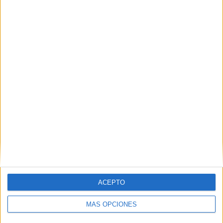
26/07/2026 Chinese Super League por GOL
RANKING POR CANALES
GolStadium
15 (25%)
GOL
15 (25%)
M+ Liga de Campeones
13 (21,67%)
GolStadium Premium
9 (15%)
LaLiga+
6 (10%)
Ver ranking completo
PARTIDOS
DÍAS
TOTAL
0
12
11
CONSECUTIVOS
SIN PARTIDO
CANALES TV
DE PAGO
GRATUÍTO
33 partidos en local
ACEPTO
55%
MÁS OPCIONES
27 partidos de visitante
45%