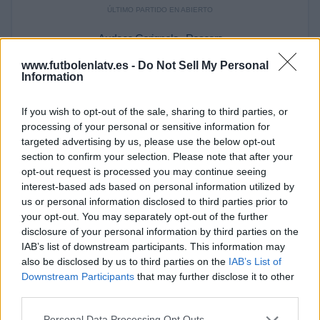
ÚLTIMO PARTIDO EN ABIERTO
Audace Cerignola - Pescara
28/05/2025 Serie C por FIFA+
www.futbolenlatv.es -
Do Not Sell My Personal
Information
RANKING POR CANALES
Elevensports.com
43 (76,79%)
If you wish to opt-out of the sale, sharing to third parties, or
OneFootball PPV
15 (26,79%)
processing of your personal or sensitive information for
FIFA+
8 (14,29%)
targeted advertising by us, please use the below opt-out
section to confirm your selection. Please note that after your
Ver ranking completo
opt-out request is processed you may continue seeing
interest-based ads based on personal information utilized by
us or personal information disclosed to third parties prior to
PARTIDOS
DÍAS
TOTAL
5
436
3
your opt-out. You may separately opt-out of the further
disclosure of your personal information by third parties on the
CONSECUTIVOS
SIN PARTIDO
CANALES TV
IAB’s list of downstream participants. This information may
DE PAGO
GRATUÍTO
also be disclosed by us to third parties on the
IAB’s List of
Downstream Participants
that may further disclose it to other
28 partidos en local
third parties.
50%
28 partidos de visitante
Personal Data Processing Opt Outs