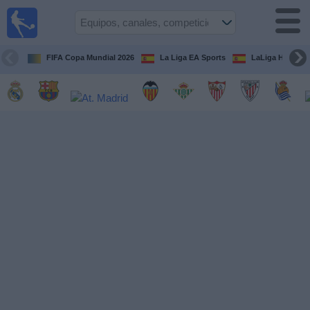
Fútbol
en la
TV
FIFA Copa Mundial 2026
La Liga EA Sports
LaLiga Hypermo
Guía de
Partidos
Televisados
Fútbol
hoy
Equipos
Competiciones
Canales
TV
Otros