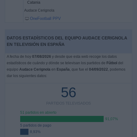
Catania
Audace Cerignola
OneFootball PPV
DATOS ESTADÍSTICOS DEL EQUIPO AUDACE CERIGNOLA
EN TELEVISIÓN EN ESPAÑA
A fecha de hoy
07/08/2026
y desde que esta web recoge los datos
estadísticos de cuándo y dónde se televisan los partidos de
Fútbol
del
equipo
Audace Cerignola
en
España
, que fue el
04/09/2022
, podemos
dar los siguientes datos:
56
PARTIDOS TELEVISADOS
51 partidos en abierto
91,07%
5 partidos de pago
8,93%