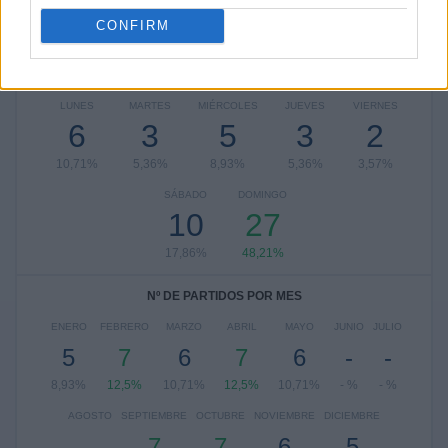
Ver ranking completo
CONFIRM
Nº DE PARTIDOS POR DÍA DE LA SEMANA
LUNES
MARTES
MIÉRCOLES
JUEVES
VIERNES
6
3
5
3
2
10,71%
5,36%
8,93%
5,36%
3,57%
SÁBADO
DOMINGO
10
27
17,86%
48,21%
Nº DE PARTIDOS POR MES
ENERO
FEBRERO
MARZO
ABRIL
MAYO
JUNIO
JULIO
5
7
6
7
6
-
-
8,93%
12,5%
10,71%
12,5%
10,71%
- %
- %
AGOSTO
SEPTIEMBRE
OCTUBRE
NOVIEMBRE
DICIEMBRE
-
7
7
6
5