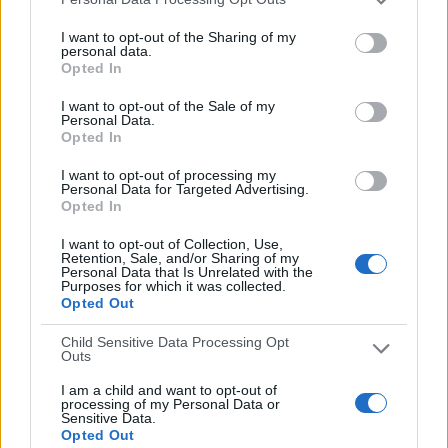
50%
I want to opt-out of the Sharing of my
TOTAL
MÁXIMO
TOTAL
personal data.
Opted In
2
5
23
I want to opt-out of the Sale of my
COMPETICIONES
VS Monopoli
RIVALES
Personal Data.
Opted In
RANKING POR EQUIPOS
I want to opt-out of processing my
Personal Data for Targeted Advertising.
Monopoli
5 (8,93%)
Opted In
Foggia
5 (8,93%)
Juve Stabia
4 (7,14%)
I want to opt-out of Collection, Use,
Avellino
3 (5,36%)
Retention, Sale, and/or Sharing of my
Personal Data that Is Unrelated with the
Pescara
3 (5,36%)
Purposes for which it was collected.
Opted Out
Ver ranking completo
Child Sensitive Data Processing Opt
Outs
RANKING POR COMPETICIONES
I am a child and want to opt-out of
Serie C
55 (98,21%)
processing of my Personal Data or
Sensitive Data.
Coppa Italia Serie C
1 (1,79%)
Opted Out