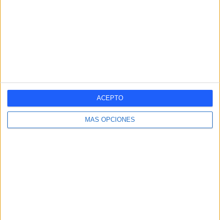
100%
- %
Nº DE PARTIDOS POR MES
ENERO
FEBRERO
MARZO
ABRIL
MAYO
JUNIO
JULIO
AGOSTO
-
-
1
-
-
-
-
-
- %
- %
100%
- %
- %
- %
- %
- %
SEPTIEMBRE
OCTUBRE
NOVIEMBRE
DICIEMBRE
-
-
-
-
ACEPTO
- %
- %
- %
- %
MÁS OPCIONES
RANKING POR HORAS
18:15
1 (100%)
RANKING POR FRANJA HORARIA
Tarde
1 (100%)
Mañana
0 (0%)
Noche
0 (0%)