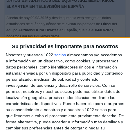
DATOS ESTADÍSTICOS DEL EQUIPO ARIZMENDI KIROL
ELKARTEA EN TELEVISIÓN EN ESPAÑA
A fecha de hoy
09/08/2026
y desde que esta web recoge los datos
estadísticos de cuándo y dónde se televisan los partidos de
Fútbol
del
equipo
Arizmendi Kirol Elkartea
en
España
, que fue el
04/03/2023
,
podemos dar los siguientes datos:
Su privacidad es importante para nosotros
1
Nosotros y nuestros 1022
socios
almacenamos y/o accedemos
a información en un dispositivo, como cookies, y procesamos
PARTIDOS TELEVISADOS
datos personales, como identificadores únicos e información
1 partidos en abierto
estándar enviada por un dispositivo para publicidad y contenido
100%
personalizado, medición de publicidad y contenido,
0 partidos de pago
investigación de audiencia y desarrollo de servicios.
Con su
0%
permiso, nosotros y nuestros socios podemos utilizar datos de
localización geográfica precisa e identificación mediante las
ÚLTIMO PARTIDO EN ABIERTO
características de dispositivos. Puede hacer clic para otorgarnos
su consentimiento a nosotros y a nuestros 1022 socios para
Real Sociedad C Femenino - Arizmendi Kirol Elkartea
04/03/2023 Preferente Femenina por Real Sociedad TV YouTube
que llevemos a cabo el procesamiento previamente descrito. De
forma alternativa, puede acceder a información más detallada y
RANKING POR CANALES
cambiar sus preferencias antes de otorgar o negar su