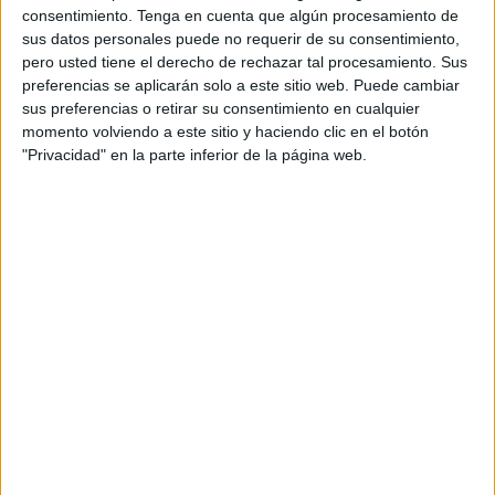
consentimiento.
Tenga en cuenta que algún procesamiento de
Real Sociedad TV YouTube
1 (100%)
sus datos personales puede no requerir de su consentimiento,
pero usted tiene el derecho de rechazar tal procesamiento. Sus
Ver ranking completo
preferencias se aplicarán solo a este sitio web. Puede cambiar
sus preferencias o retirar su consentimiento en cualquier
PARTIDOS
DÍAS
TOTAL
momento volviendo a este sitio y haciendo clic en el botón
0
1253
1
"Privacidad" en la parte inferior de la página web.
CONSECUTIVOS
SIN PARTIDO
CANALES TV
DE PAGO
GRATUÍTO
0 partidos en local
0%
1 partidos de visitante
100%
TOTAL
MÁXIMO
TOTAL
1
1
1
COMPETICIONES
VS Real
RIVALES
Sociedad C
Femenino