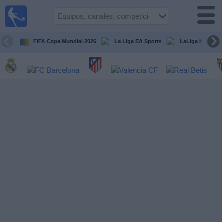
Fútbol
en la
TV
FIFA Copa Mundial 2026
La Liga EA Sports
LaLiga Hypermo
Guía de
Partidos
Televisados
Fútbol
hoy
Equipos
Competiciones
Canales
TV
Otros