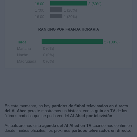
18:00
3 (60%)
17:00
1 (20%)
16:00
1 (20%)
RANKING POR FRANJA HORARIA
Tarde
5 (100%)
Mañana
0 (0%)
Noche
0 (0%)
Madrugada
0 (0%)
En este momento, no hay
partidos de fútbol televisados en directo
del Al Ahed
pero te mostramos un historial con la
guía en TV
de los
últimos partidos que se pudo ver del
Al Ahed por televisión
.
Actualizaremos está
agenda del Al Ahed en TV
cuando nos confirmen
desde medios oficiales, los próximos
partidos televisados en directo
.