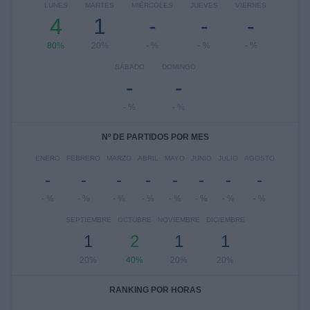
LUNES
MARTES
MIÉRCOLES
JUEVES
VIERNES
4
1
-
-
-
80%
20%
- %
- %
- %
SÁBADO
DOMINGO
-
-
- %
- %
Nº DE PARTIDOS POR MES
ENERO
FEBRERO
MARZO
ABRIL
MAYO
JUNIO
JULIO
AGOSTO
-
-
-
-
-
-
-
-
- %
- %
- %
- %
- %
- %
- %
- %
SEPTIEMBRE
OCTUBRE
NOVIEMBRE
DICIEMBRE
1
2
1
1
20%
40%
20%
20%
RANKING POR HORAS