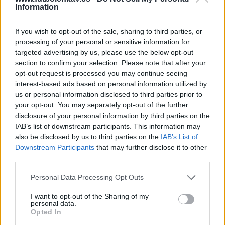
Information
Más días
If you wish to opt-out of the sale, sharing to third parties, or
processing of your personal or sensitive information for
targeted advertising by us, please use the below opt-out
DATOS ESTADÍSTICOS DEL EQUIPO AL AHED EN
section to confirm your selection. Please note that after your
TELEVISIÓN EN ESPAÑA
opt-out request is processed you may continue seeing
interest-based ads based on personal information utilized by
A fecha de hoy
08/08/2026
y desde que esta web recoge los datos
us or personal information disclosed to third parties prior to
estadísticos de cuándo y dónde se televisan los partidos de
Fútbol
del
your opt-out. You may separately opt-out of the further
equipo
Al Ahed
en
España
, que fue el
18/09/2023
, podemos dar los
disclosure of your personal information by third parties on the
siguientes datos:
IAB’s list of downstream participants. This information may
also be disclosed by us to third parties on the
IAB’s List of
5
Downstream Participants
that may further disclose it to other
third parties.
PARTIDOS TELEVISADOS
Personal Data Processing Opt Outs
5 partidos en abierto
100%
I want to opt-out of the Sharing of my
0 partidos de pago
personal data.
Opted In
0%