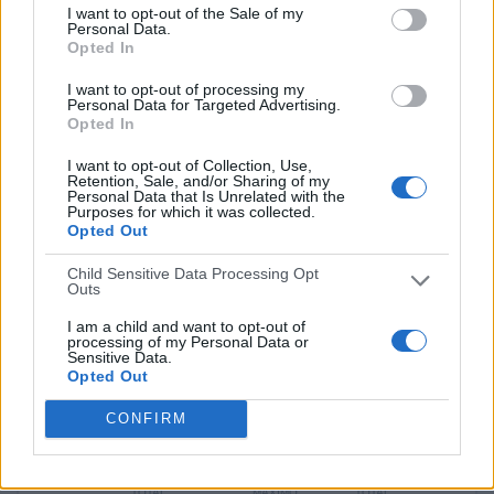
ÚLTIMO PARTIDO EN ABIERTO
I want to opt-out of the Sale of my
Personal Data.
Opted In
Al Ahed - Al-Fotuwa SC
12/12/2023 AFC Champions League Two por The AFC Hub YouTube
I want to opt-out of processing my
Personal Data for Targeted Advertising.
RANKING POR CANALES
Opted In
The AFC Hub YouTube
5 (100%)
I want to opt-out of Collection, Use,
Retention, Sale, and/or Sharing of my
Personal Data that Is Unrelated with the
Ver ranking completo
Purposes for which it was collected.
Opted Out
PARTIDOS
DÍAS
TOTAL
Child Sensitive Data Processing Opt
0
969
1
Outs
CONSECUTIVOS
SIN PARTIDO
CANALES TV
I am a child and want to opt-out of
DE PAGO
GRATUÍTO
processing of my Personal Data or
Sensitive Data.
Opted Out
3 partidos en local
60%
CONFIRM
2 partidos de visitante
40%
TOTAL
MÁXIMO
TOTAL