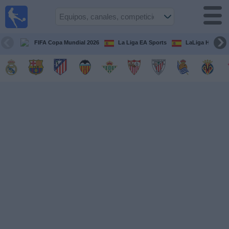
Fútbol
en la
TV
FIFA Copa Mundial 2026
La Liga EA Sports
LaLiga Hypermo
Guía de
Partidos
Televisados
Fútbol
hoy
Equipos
Competiciones
Canales
TV
Otros