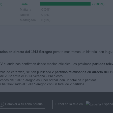
%)
Tarde
2 (100%)
Mañana
0 (0%)
Noche
0 (0%)
Madrugada
0 (0%)
isados en directo del 1913 Seregno
pero te mostramos un historial con la
gu
TV
cuando nos confirmen desde medios oficiales, los próximos
partidos tele
nzos de esta web, se han publicado
2 partidos televisados en directo del 
 de 2022 entre el 1913 Seregno - Pro Sesto.
artidos del 1913 Seregno es OneFootball con un total de 2 partidos.
ha televisado el 1913 Seregno con un total de 2 partidos.
Cambiar a tu zona horaria
Fútbol en la tele en
España