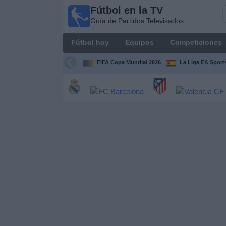
Fútbol en la TV
Fútbol
Guía de Partidos Televisados
en la
TV
Fútbol hoy
Equipos
Competiciones
Guía de
Partidos
FIFA Copa Mundial 2026
La Liga EA Sport
Televisados
Fútbol
hoy
Equipos
Competiciones
Canales
TV
Otros