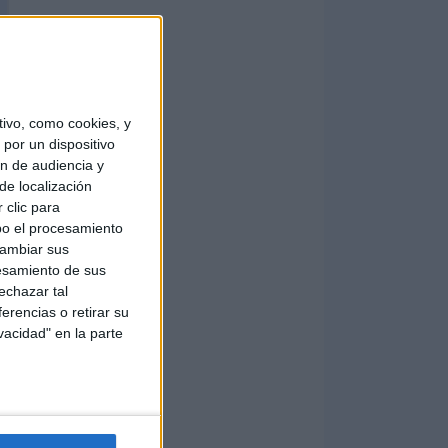
ivo, como cookies, y
por un dispositivo
ón de audiencia y
de localización
 clic para
bo el procesamiento
cambiar sus
esamiento de sus
echazar tal
erencias o retirar su
vacidad" en la parte