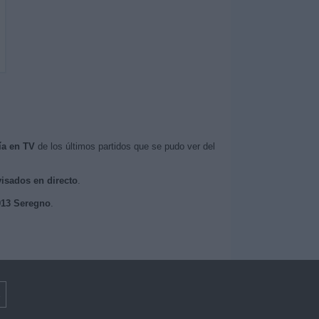
ía en TV
de los últimos partidos que se pudo ver del
visados en directo
.
1913 Seregno
.