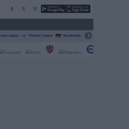
ropa League
Premier League
Bundesliga
Supercopa de España