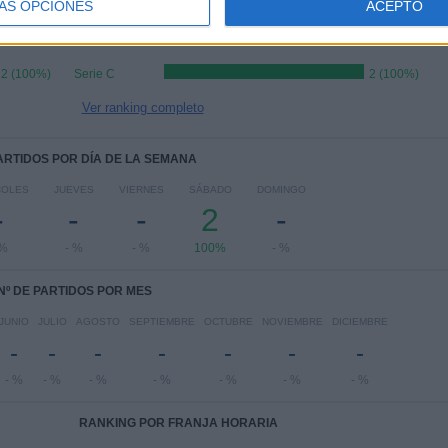
ÁS OPCIONES
ACEPTO
RANKING POR COMPETICIONES
2 (100%)
Serie C
2 (100%)
Ver ranking completo
PARTIDOS POR DÍA DE LA SEMANA
COLES
JUEVES
VIERNES
SÁBADO
DOMINGO
-
-
-
2
-
 %
- %
- %
100%
- %
Nº DE PARTIDOS POR MES
JUNIO
JULIO
AGOSTO
SEPTIEMBRE
OCTUBRE
NOVIEMBRE
DICIEMBRE
-
-
-
-
-
-
-
- %
- %
- %
- %
- %
- %
- %
RANKING POR FRANJA HORARIA