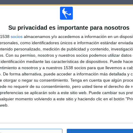
 los datos estadísticos de cuándo y dónde se televisan los partidos de
Fútbol
del
22
, podemos dar los siguientes datos:
Su privacidad es importante para nosotros
ÚLTIMO PARTIDO EN ABIERTO
s 1538
socios
almacenamos y/o accedemos a información en un disposit
sonales, como identificadores únicos e información estándar enviada 
Pro Sesto - 1913 Seregno
ntenido personalizado, medición de publicidad y contenido, investigaci
14/05/2022 Serie C por OneFootball
os.
Con su permiso, nosotros y nuestros socios podemos utilizar datos 
identificación mediante las características de dispositivos. Puede hacer
ntimiento a nosotros y a nuestros 1538 socios para que llevemos a ca
. De forma alternativa, puede acceder a información más detallada y 
PARTIDOS
DÍAS
TOTAL
e otorgar o negar su consentimiento.
Tenga en cuenta que algún proc
0
1545
1
de no requerir de su consentimiento, pero usted tiene el derecho de r
CONSECUTIVOS
SIN PARTIDO
CANALES TV
referencias se aplicarán solo a este sitio web. Puede cambiar sus pref
DE PAGO
GRATUÍTO
alquier momento volviendo a este sitio y haciendo clic en el botón "Pri
 web.
TOTAL
MÁXIMO
TOTAL
1
2
1
COMPETICIONES
VS Pro Sesto
RIVALES