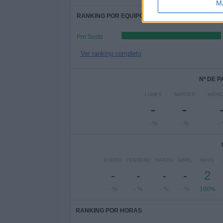
M
RANKING POR EQUIPOS
Pro Sesto
Ver ranking completo
Nº DE 
LUNES
MARTES
MIÉR
-
-
- %
- %
-
ENERO
FEBRERO
MARZO
ABRIL
MAYO
-
-
-
-
2
- %
- %
- %
- %
100%
RANKING POR HORAS