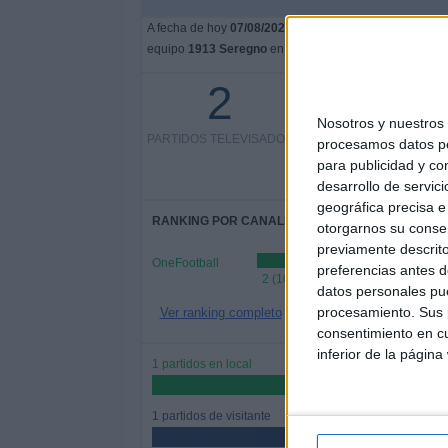
A fecha de hoy
07/08/2026
y desde que esta web recoge
equipo
1913 Seregno
en
España
, que fue el
07/05/20
2
2 partidos en abierto
Nosotros y nuestro
PARTIDOS TELEVISADOS
100%
procesamos datos per
0 partidos de pago
para publicidad y co
0%
desarrollo de servici
geográfica precisa e 
RANKING POR CANALES
otorgarnos su conse
previamente descrito
OneFootball
preferencias antes d
2 (100%)
datos personales pue
procesamiento. Sus p
Ver ranking completo
consentimiento en cu
inferior de la página
1 partidos en local
50%
1 partidos de visitante
50%