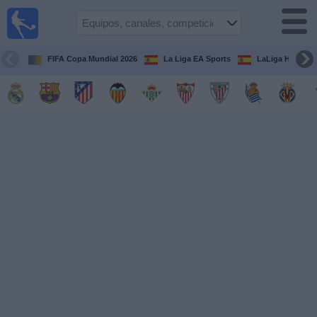
Fútbol
en la
TV
FIFA Copa Mundial 2026
La Liga EA Sports
LaLiga Hypermo
Guía de
Partidos
Televisados
Fútbol
hoy
Equipos
Competiciones
Canales
TV
Otros