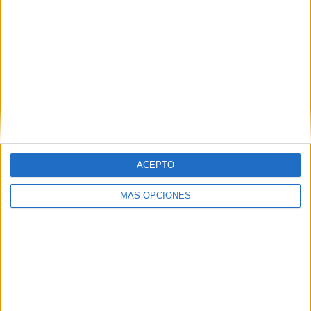
MEDIA
DÍAS
TOTAL
2,5
370
10
CANALES POR
SIN PARTIDO
CANALES TV
PARTIDO
GRATUÍTO
3 Canales de pago
30%
7 Canales en abierto
70%
ACEPTO
TOTAL
TOTAL
MÁS OPCIONES
7
10
Total equipos
CANALES
Ranking equipos por nº de partidos
Sevilla FC
6 (100%)
Boca Juniors
1 (16,67%)
AS Roma
1 (16,67%)