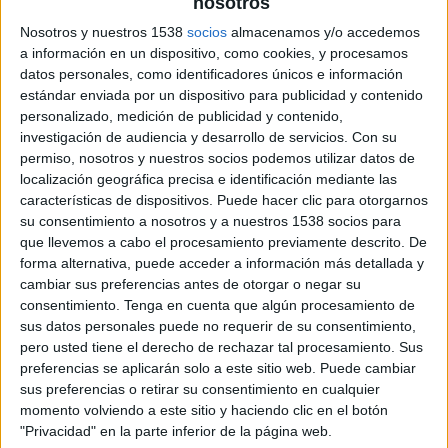
nosotros
Sevilla FC
Nosotros y nuestros 1538
socios
almacenamos y/o accedemos
Al-Ittihad Jeddah Club
a información en un dispositivo, como cookies, y procesamos
Mitele.es
Sevilla FC +
datos personales, como identificadores únicos e información
estándar enviada por un dispositivo para publicidad y contenido
Sábado, 06/08/2022
personalizado, medición de publicidad y contenido,
investigación de audiencia y desarrollo de servicios.
Con su
21:00
Trofeo Antonio Puerta
permiso, nosotros y nuestros socios podemos utilizar datos de
localización geográfica precisa e identificación mediante las
Sevilla FC
características de dispositivos. Puede hacer clic para otorgarnos
Cádiz CF
su consentimiento a nosotros y a nuestros 1538 socios para
SevillaFC YouTube
Facebook Live SevillaFC
que llevemos a cabo el procesamiento previamente descrito. De
LaLiga+
LaLiga+ Plus
Canal Sur
Plaiz
forma alternativa, puede acceder a información más detallada y
Sevilla FC +
cambiar sus preferencias antes de otorgar o negar su
consentimiento.
Tenga en cuenta que algún procesamiento de
sus datos personales puede no requerir de su consentimiento,
pero usted tiene el derecho de rechazar tal procesamiento. Sus
preferencias se aplicarán solo a este sitio web. Puede cambiar
sus preferencias o retirar su consentimiento en cualquier
momento volviendo a este sitio y haciendo clic en el botón
"Privacidad" en la parte inferior de la página web.