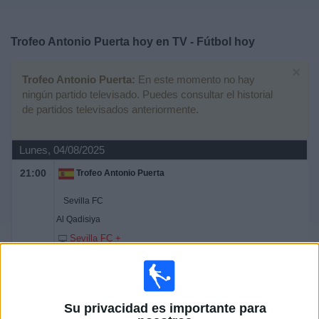
Deportes
Trofeo Antonio Puerta hoy en TV - Fútbol hoy
Noticias
×
Trofeo Antonio Puerta:
En este momento no hay
Widget
ningún partido televisado. Puedes consultar el historial
de partidos televisados anteriormente.
Lunes, 04/08/2025
21:00
Trofeo Antonio Puerta
Sevilla FC
Al Qadisiya
Sevilla FC +
Viernes, 26/07/2024
22:00
Trofeo Antonio Puerta
Su privacidad es importante para