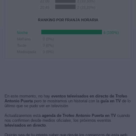
22:00
2 (33,33%)
20:45
2 (33,33%)
RANKING POR FRANJA HORARIA
Noche
6 (100%)
Mañana
0 (0%)
Tarde
0 (0%)
Madrugada
0 (0%)
En este momento, no hay
eventos televisados en directo de Trofeo
Antonio Puerta
pero te mostramos un historial con la
guía en TV
de lo
último que se pudo ver en televisión.
Actualizaremos está
agenda de Trofeo Antonio Puerta en TV
cuando
nos confirmen desde medios oficiales, los próximos eventos
televisados en directo
.
Quizás sea de tu interés saber que desde los comienzos de esta web,