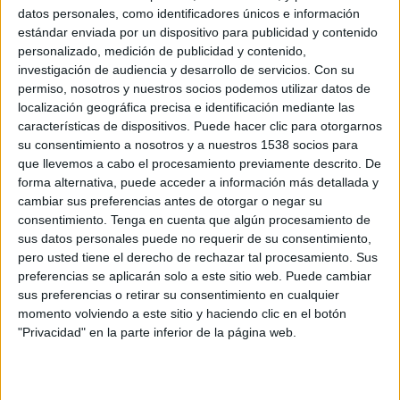
datos personales, como identificadores únicos e información
FC Bayern Femenino
estándar enviada por un dispositivo para publicidad y contenido
SGS Essen
personalizado, medición de publicidad y contenido,
investigación de audiencia y desarrollo de servicios.
Con su
DAZN (Ver en directo)
DAZN App Gratis (Ver gratis)
permiso, nosotros y nuestros socios podemos utilizar datos de
localización geográfica precisa e identificación mediante las
Domingo, 05/04/2026
características de dispositivos. Puede hacer clic para otorgarnos
su consentimiento a nosotros y a nuestros 1538 socios para
16:15
Copa de Alemania Femenina
que llevemos a cabo el procesamiento previamente descrito. De
forma alternativa, puede acceder a información más detallada y
Carl Zeiss Jena Femenino
cambiar sus preferencias antes de otorgar o negar su
Wolfsburg Femenino
consentimiento.
Tenga en cuenta que algún procesamiento de
DAZN (Ver en directo)
DAZN App Gratis (Ver gratis)
sus datos personales puede no requerir de su consentimiento,
pero usted tiene el derecho de rechazar tal procesamiento. Sus
preferencias se aplicarán solo a este sitio web. Puede cambiar
DATOS ESTADÍSTICOS DE COPA DE ALEMANIA FEMENINA
sus preferencias o retirar su consentimiento en cualquier
EN TELEVISIÓN EN ESPAÑA
momento volviendo a este sitio y haciendo clic en el botón
"Privacidad" en la parte inferior de la página web.
A fecha de hoy
10/08/2026
y desde que esta web recoge los datos
estadísticos de cuándo y dónde se televisan los partidos de
Fútbol
de la
competición
Copa de Alemania Femenina
en
España
, que fue el
12/04/2014
, podemos dar los siguientes datos: