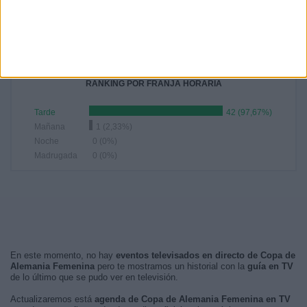
16:00
6 (13,95%)
14:00
4 (9,3%)
13:00
3 (6,98%)
16:45
3 (6,98%)
RANKING POR FRANJA HORARIA
Tarde
42 (97,67%)
Mañana
1 (2,33%)
Noche
0 (0%)
Madrugada
0 (0%)
En este momento, no hay
eventos televisados en directo de Copa de
Alemania Femenina
pero te mostramos un historial con la
guía en TV
de lo último que se pudo ver en televisión.
Actualizaremos está
agenda de Copa de Alemania Femenina en TV