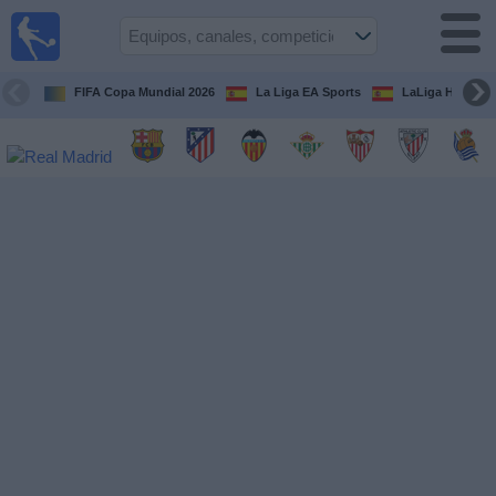
Fútbol
en la
TV
FIFA Copa Mundial 2026
La Liga EA Sports
LaLiga Hypermo
Guía de
Partidos
Televisados
Fútbol
hoy
Equipos
Competiciones
Canales
TV
Otros