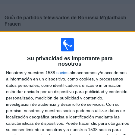
Deportes
Guía de partidos televisados de
Borussia M'gladbach
Noticias
Frauen
×
Widget
Borussia M'gladbach Frauen:
En este momento no
hay ningún partido televisado. Puedes consultar el
historial de partidos televisados anteriormente.
Su privacidad es importante para
nosotros
Sábado, 16/08/2025
Nosotros y nuestros 1538
socios
almacenamos y/o accedemos
a información en un dispositivo, como cookies, y procesamos
14:00
Copa de Alemania Femenina
datos personales, como identificadores únicos e información
Borussia Dortmund Frauen
estándar enviada por un dispositivo para publicidad y contenido
personalizado, medición de publicidad y contenido,
Borussia M'gladbach Frauen
investigación de audiencia y desarrollo de servicios.
Con su
DAZN (Ver en directo)
permiso, nosotros y nuestros socios podemos utilizar datos de
localización geográfica precisa e identificación mediante las
Miércoles, 12/02/2025
características de dispositivos. Puede hacer clic para otorgarnos
su consentimiento a nosotros y a nuestros 1538 socios para
18:30
Copa de Alemania Femenina