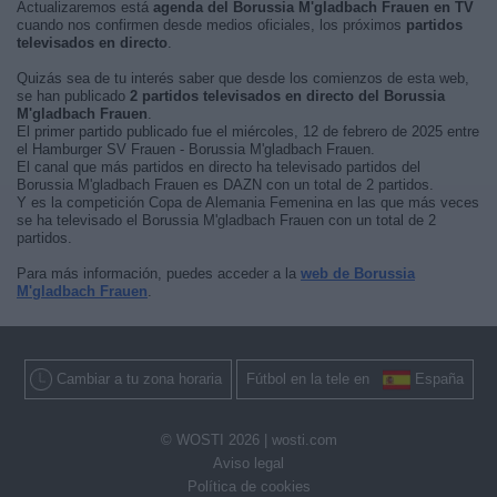
Actualizaremos está
agenda del Borussia M'gladbach Frauen en TV
cuando nos confirmen desde medios oficiales, los próximos
partidos
televisados en directo
.
Quizás sea de tu interés saber que desde los comienzos de esta web,
se han publicado
2 partidos televisados en directo del Borussia
M'gladbach Frauen
.
El primer partido publicado fue el miércoles, 12 de febrero de 2025 entre
el Hamburger SV Frauen - Borussia M'gladbach Frauen.
El canal que más partidos en directo ha televisado partidos del
Borussia M'gladbach Frauen es DAZN con un total de 2 partidos.
Y es la competición Copa de Alemania Femenina en las que más veces
se ha televisado el Borussia M'gladbach Frauen con un total de 2
partidos.
Para más información, puedes acceder a la
web de Borussia
M'gladbach Frauen
.
Cambiar a tu zona horaria
Fútbol en la tele en
España
© WOSTI 2026 |
wosti.com
Aviso legal
Política de cookies