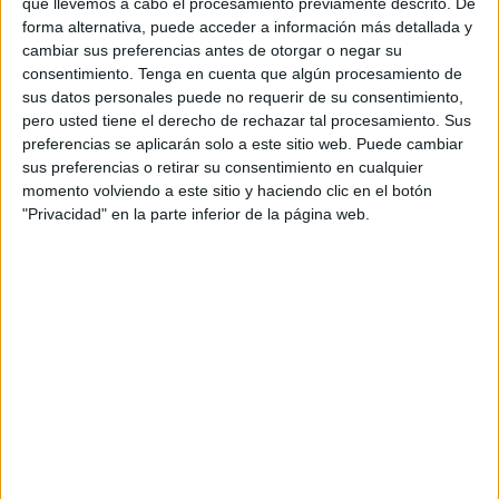
que llevemos a cabo el procesamiento previamente descrito. De
1/4 de Final
forma alternativa, puede acceder a información más detallada y
cambiar sus preferencias antes de otorgar o negar su
Hamburger SV Frauen
consentimiento.
Tenga en cuenta que algún procesamiento de
Borussia M'gladbach Frauen
sus datos personales puede no requerir de su consentimiento,
DAZN (Ver en directo)
DAZN App Gratis (Ver gratis)
pero usted tiene el derecho de rechazar tal procesamiento. Sus
preferencias se aplicarán solo a este sitio web. Puede cambiar
sus preferencias o retirar su consentimiento en cualquier
DATOS ESTADÍSTICOS DEL EQUIPO BORUSSIA
momento volviendo a este sitio y haciendo clic en el botón
M'GLADBACH FRAUEN EN TELEVISIÓN EN ESPAÑA
"Privacidad" en la parte inferior de la página web.
A fecha de hoy
07/08/2026
y desde que esta web recoge los datos
estadísticos de cuándo y dónde se televisan los partidos de
Fútbol
del
equipo
Borussia M'gladbach Frauen
en
España
, que fue el
12/02/2025
,
podemos dar los siguientes datos:
2
PARTIDOS TELEVISADOS
1 partidos en abierto
50%