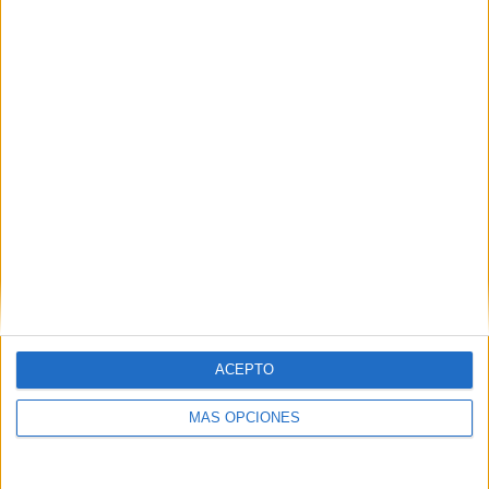
2 partidos de visitante
100%
TOTAL
MÁXIMO
TOTAL
1
1
2
COMPETICIONES
VS Hamburger
RIVALES
SV Frauen
RANKING POR EQUIPOS
Hamburger SV Frauen
1 (50%)
Borussia Dortmund Frauen
1 (50%)
Ver ranking completo
RANKING POR COMPETICIONES
ACEPTO
Copa de Alemania Femenina
2 (100%)
MÁS OPCIONES
Ver ranking completo