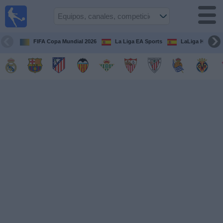
Fútbol
en la
TV
FIFA Copa Mundial 2026
La Liga EA Sports
LaLiga Hypermo
Guía de
Partidos
Televisados
Fútbol
hoy
Equipos
Competiciones
Canales
TV
Otros