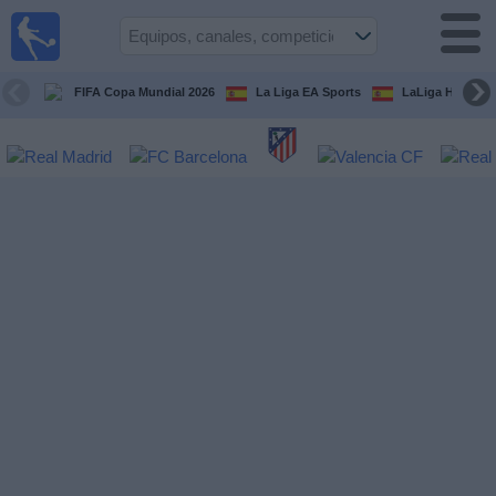
Fútbol
en la
TV
FIFA Copa Mundial 2026
La Liga EA Sports
LaLiga Hypermo
Guía de
Partidos
Televisados
Fútbol
hoy
Equipos
Competiciones
Canales
TV
Otros