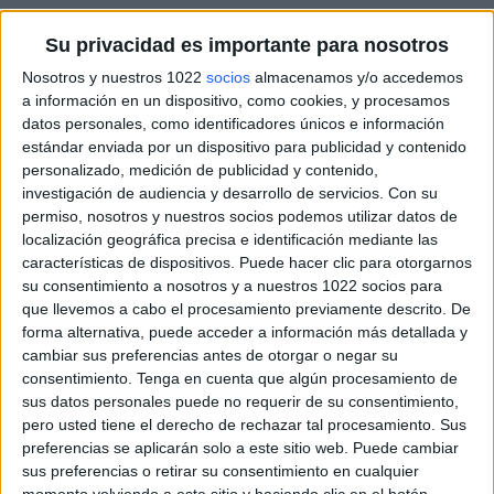
Deportes
Su privacidad es importante para nosotros
Guía de partidos en directo en
Twitch
Noticias
Nosotros y nuestros 1022
socios
almacenamos y/o accedemos
AlineacionIndebida
a información en un dispositivo, como cookies, y procesamos
datos personales, como identificadores únicos e información
×
Widget
Twitch AlineacionIndebida:
En este momento no hay
estándar enviada por un dispositivo para publicidad y contenido
ningún partido televisado. Puedes consultar el historial
personalizado, medición de publicidad y contenido,
de partidos televisados anteriormente.
investigación de audiencia y desarrollo de servicios.
Con su
permiso, nosotros y nuestros socios podemos utilizar datos de
localización geográfica precisa e identificación mediante las
Sábado, 17/08/2024
características de dispositivos. Puede hacer clic para otorgarnos
su consentimiento a nosotros y a nuestros 1022 socios para
20:00
Amistoso
que llevemos a cabo el procesamiento previamente descrito. De
forma alternativa, puede acceder a información más detallada y
Unionistas
cambiar sus preferencias antes de otorgar o negar su
Valladolid Promesas
consentimiento.
Tenga en cuenta que algún procesamiento de
Twitch AlineacionIndebida
sus datos personales puede no requerir de su consentimiento,
pero usted tiene el derecho de rechazar tal procesamiento. Sus
preferencias se aplicarán solo a este sitio web. Puede cambiar
sus preferencias o retirar su consentimiento en cualquier