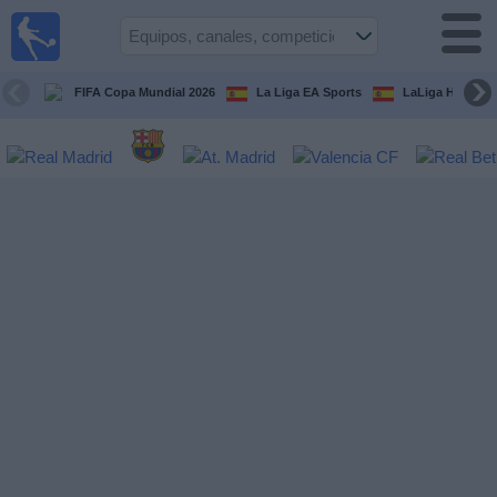
Fútbol
en la
TV
FIFA Copa Mundial 2026
La Liga EA Sports
LaLiga Hypermo
Guía de
Partidos
Televisados
Fútbol
hoy
Equipos
Competiciones
Canales
TV
Otros