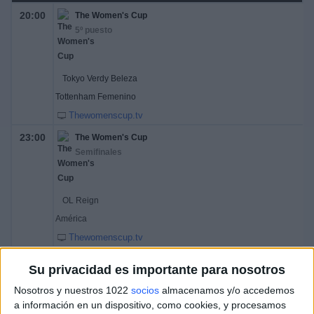
20:00
The Women's Cup
5º puesto
Tokyo Verdy Beleza
Tottenham Femenino
Thewomenscup.tv
23:00
The Women's Cup
Semifinales
OL Reign
América
Thewomenscup.tv
Su privacidad es importante para nosotros
Lunes, 15/08/2022
Nosotros y nuestros 1022
socios
almacenamos y/o accedemos
01:00
The Women's Cup
a información en un dispositivo, como cookies, y procesamos