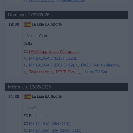
Domingo, 17/05/2026
19:00
La Liga EA Sports
Athletic Club
Celta
DAZN App Gratis (Ver gratis)
M+ LALIGA 3 (M167 O123)
M+ LALIGA 6 (M61 O419)
DAZN (Ver en directo)
Teledeporte
RTVE Play
LaLiga TV Bar
Miércoles, 13/05/2026
21:30
La Liga EA Sports
Alavés
FC Barcelona
M+ LALIGA (M54 O110)
M+ LALIGA HDR (M440 O111)