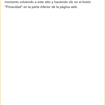
momento volviendo a este sitio y haciendo clic en el botón
LaLiga TV Bar
"Privacidad" en la parte inferior de la página web.
Sábado, 04/04/2026
16:15
La Liga EA Sports
Mallorca
Real Madrid
M+ LALIGA (M54 O110)
M+ LALIGA HDR (M440 O111)
Movistar Plus+ (M7): VER PARTIDO
Orange Fútbol 1 (107)
M+ LALIGA 3 (M167 O123)
M+ Vamos 2 (51)
LaLiga TV Bar
Domingo, 22/03/2026
21:00
La Liga EA Sports
Real Madrid
At. Madrid