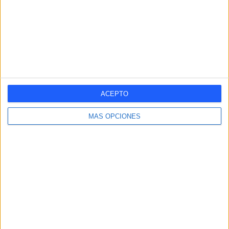
1
DEPORTES TELEVISADOS
Ranking equipos por nº de partidos
Mallorca
27 (7,38%)
Alcorcón
25 (6,83%)
Girona
25 (6,83%)
ACEPTO
UD Las Palmas
23 (6,28%)
Huesca
23 (6,28%)
MÁS OPCIONES
ÚLTIMO PARTIDO
Getafe - Osasuna
23/05/2026 La Liga EA Sports
Ranking equipos por nº de partidos Local
Mallorca
16 (4,37%)
UD Las Palmas
15 (4,1%)