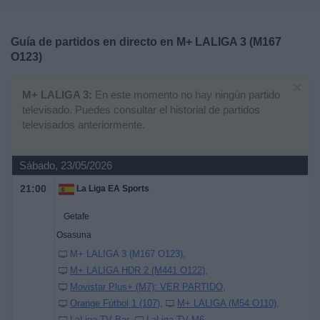
Deportes
Guía de partidos en directo en
M+ LALIGA 3 (M167
Noticias
O123)
×
Widget
M+ LALIGA 3:
En este momento no hay ningún partido
televisado. Puedes consultar el historial de partidos
televisados anteriormente.
Sábado, 23/05/2026
21:00
La Liga EA Sports
Getafe
Osasuna
M+ LALIGA 3 (M167 O123)
M+ LALIGA HDR 2 (M441 O122)
Movistar Plus+ (M7): VER PARTIDO
Orange Fútbol 1 (107)
M+ LALIGA (M54 O110)
LaLiga TV Bar
LaLiga TV M6