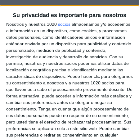
Su privacidad es importante para nosotros
Nosotros y nuestros 1020
socios
almacenamos y/o accedemos
a información en un dispositivo, como cookies, y procesamos
datos personales, como identificadores únicos e información
estándar enviada por un dispositivo para publicidad y contenido
personalizado, medición de publicidad y contenido,
investigación de audiencia y desarrollo de servicios.
Con su
permiso, nosotros y nuestros socios podemos utilizar datos de
localización geográfica precisa e identificación mediante las
características de dispositivos. Puede hacer clic para otorgarnos
Sábado, 25/04/2026
su consentimiento a nosotros y a nuestros 1020 socios para
16:15
La Liga EA Sports
que llevemos a cabo el procesamiento previamente descrito. De
forma alternativa, puede acceder a información más detallada y
Getafe
cambiar sus preferencias antes de otorgar o negar su
consentimiento.
Tenga en cuenta que algún procesamiento de
FC Barcelona
sus datos personales puede no requerir de su consentimiento,
M+ LALIGA (M54 O110)
pero usted tiene el derecho de rechazar tal procesamiento. Sus
M+ LALIGA HDR (M440 O111)
preferencias se aplicarán solo a este sitio web. Puede cambiar
Movistar Plus+ (M7): VER PARTIDO
sus preferencias o retirar su consentimiento en cualquier
Orange Fútbol 1 (107)
M+ LALIGA 3 (M167 O123)