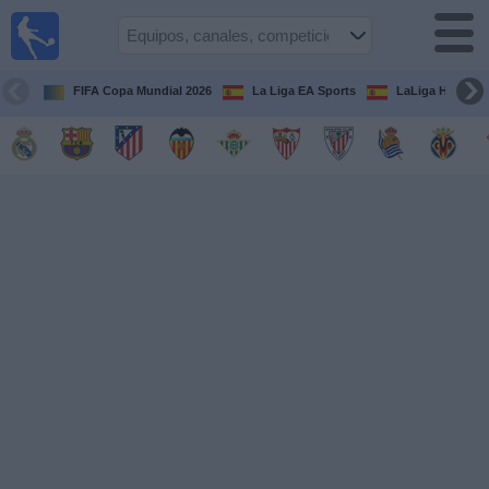
Fútbol
en la
TV
FIFA Copa Mundial 2026
La Liga EA Sports
LaLiga Hypermo
Guía de
Partidos
Televisados
Fútbol
hoy
Equipos
Competiciones
Canales
TV
Otros