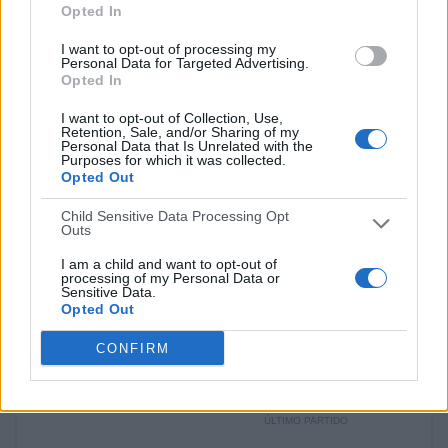
PARTIDOS TELEVISADOS
Opted In
1
I want to opt-out of processing my
Personal Data for Targeted Advertising.
COMPETICIONES TELEVISADAS
Opted In
10
I want to opt-out of Collection, Use,
Retention, Sale, and/or Sharing of my
Personal Data that Is Unrelated with the
EQUIPOS TELEVISADOS
Purposes for which it was collected.
1
Opted Out
Child Sensitive Data Processing Opt
DEPORTES TELEVISADOS
Outs
Ranking equipos por nº de partidos
I am a child and want to opt-out of
processing of my Personal Data or
Sensitive Data.
Canadá
1 (20%)
Opted Out
Jamaica
1 (20%)
Bolivia
1 (20%)
CONFIRM
Costa Rica
1 (20%)
Uruguay
1 (20%)
ÚLTIMO PARTIDO