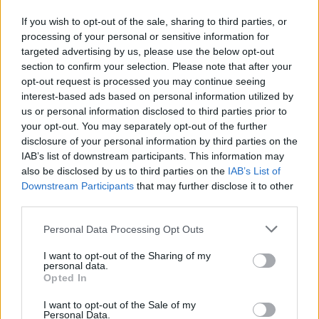
If you wish to opt-out of the sale, sharing to third parties, or
processing of your personal or sensitive information for
targeted advertising by us, please use the below opt-out
section to confirm your selection. Please note that after your
opt-out request is processed you may continue seeing
interest-based ads based on personal information utilized by
us or personal information disclosed to third parties prior to
your opt-out. You may separately opt-out of the further
disclosure of your personal information by third parties on the
IAB’s list of downstream participants. This information may
DATOS ESTADÍSTICOS DE FÚTBOL DEL CANAL M+ COPA
also be disclosed by us to third parties on the
IAB’s List of
AMÉRICA 2 EN ESPAÑA
Downstream Participants
that may further disclose it to other
third parties.
A fecha de hoy
09/08/2026
y desde que esta web recoge los datos
estadísticos de cuándo y dónde se televisan los partidos del canal
M+
Personal Data Processing Opt Outs
Copa América 2
en
España
, que fue el
30/06/2024
, podemos dar los
I want to opt-out of the Sharing of my
siguientes datos:
personal data.
Opted In
5
I want to opt-out of the Sale of my
Personal Data.