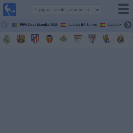
Fútbol
en la
TV
FIFA Copa Mundial 2026
La Liga EA Sports
LaLiga Hypermo
Guía de
Partidos
Televisados
Fútbol
hoy
Equipos
Competiciones
Canales
TV
Otros