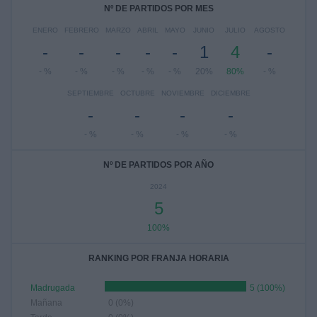
Nº DE PARTIDOS POR MES
ENERO
FEBRERO
MARZO
ABRIL
MAYO
JUNIO
JULIO
AGOSTO
-
-
-
-
-
1
4
-
- %
- %
- %
- %
- %
20%
80%
- %
SEPTIEMBRE
OCTUBRE
NOVIEMBRE
DICIEMBRE
-
-
-
-
- %
- %
- %
- %
Nº DE PARTIDOS POR AÑO
2024
5
100%
RANKING POR FRANJA HORARIA
Madrugada
5 (100%)
Mañana
0 (0%)