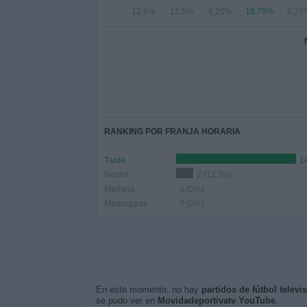
12,5%
12,5%
6,25%
18,75%
6,25
RANKING POR FRANJA HORARIA
Tarde
1
Noche
2 (12,5%)
Mañana
0 (0%)
Madrugada
0 (0%)
En este momento, no hay
partidos de fútbol telev
se pudo ver en
Movidadeportivatv YouTube
.