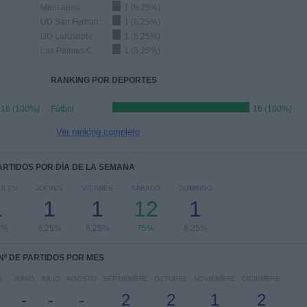
Mensajero
1 (6,25%)
UD San Fernando
1 (6,25%)
UD Lanzarote
1 (6,25%)
Las Palmas C
1 (6,25%)
RANKING POR DEPORTES
16 (100%)
Fútbol
16 (100%)
Ver ranking completo
PARTIDOS POR DÍA DE LA SEMANA
OLES
JUEVES
VIERNES
SÁBADO
DOMINGO
1
1
1
12
1
5%
6,25%
6,25%
75%
6,25%
Nº DE PARTIDOS POR MES
O
JUNIO
JULIO
AGOSTO
SEPTIEMBRE
OCTUBRE
NOVIEMBRE
DICIEMBRE
-
-
-
2
2
1
2