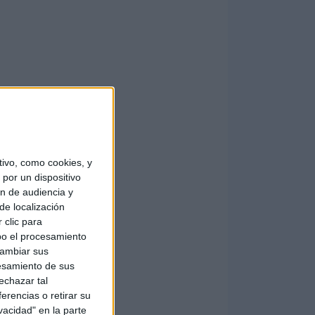
ivo, como cookies, y
por un dispositivo
ón de audiencia y
de localización
 clic para
bo el procesamiento
cambiar sus
esamiento de sus
echazar tal
erencias o retirar su
vacidad" en la parte