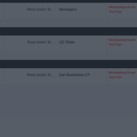
Movidadeportivatv
Real Unión Tenerife
Mensajero
YouTube
Movidadeportivatv
Real Unión Tenerife
UD Telde
YouTube
Movidadeportivatv
Real Unión Tenerife
San Bartolomé CF
YouTube