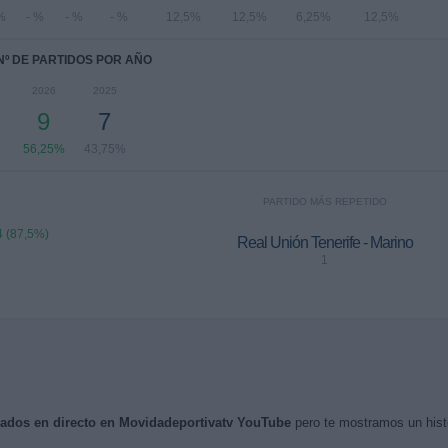
%
- %
- %
- %
12,5%
12,5%
6,25%
12,5%
Nº DE PARTIDOS POR AÑO
2026
2025
9
7
56,25%
43,75%
PARTIDO MÁS REPETIDO
4 (87,5%)
Real Unión Tenerife - Marino
1
isados en directo en Movidadeportivatv YouTube
pero te mostramos un histo