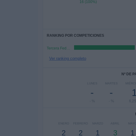
16 (100%)
RANKING POR COMPETICIONES
Tercera Federación
Ver ranking completo
Nº DE 
LUNES
MARTES
MIÉRC
-
-
- %
- %
6,2
ENERO
FEBRERO
MARZO
ABRIL
MAY
2
2
1
3
1