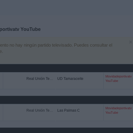
portivatv YouTube
×
to no hay ningún partido televisado. Puedes consultar el
e.
Movidadeportivatv
Real Unión Tenerife
UD Tamaraceite
YouTube
Movidadeportivatv
Real Unión Tenerife
Las Palmas C
YouTube