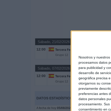
Sábado, 21/02/2026
12:00
Tercera Federación
Grupo 12
Nosotros y nuestro
procesamos datos per
para publicidad y co
Sábado, 07/02/2026
desarrollo de servici
12:00
Tercera Federación
geográfica precisa e 
Grupo 12
otorgarnos su conse
previamente descrito
preferencias antes d
DATOS ESTADÍSTICOS DE FÚTBOL DEL CA
datos personales pue
procesamiento. Sus p
A fecha de hoy
05/08/2026
y desde que esta web recoge 
consentimiento en cu