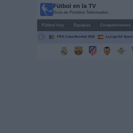
Fútbol en la TV
Fútbol
Guía de Partidos Televisados
en la
TV
Fútbol hoy
Equipos
Competiciones
Guía de
Partidos
FIFA Copa Mundial 2026
La Liga EA Sport
Televisados
Fútbol
hoy
Equipos
Competiciones
Canales
TV
Otros