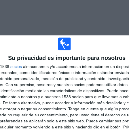
Su privacidad es importante para nosotros
Movidadeportivatv
Real Unión Tenerife
Arucas FC
YouTube
s 1538
socios
almacenamos y/o accedemos a información en un disposit
sonales, como identificadores únicos e información estándar enviada 
ntenido personalizado, medición de publicidad y contenido, investigaci
os.
Con su permiso, nosotros y nuestros socios podemos utilizar datos 
Movidadeportivatv
Real Unión Tenerife
Unión Sur Yaiza
identificación mediante las características de dispositivos. Puede hacer
YouTube
ntimiento a nosotros y a nuestros 1538 socios para que llevemos a ca
. De forma alternativa, puede acceder a información más detallada y 
e otorgar o negar su consentimiento.
Tenga en cuenta que algún proc
NAL MOVIDADEPORTIVATV YOUTUBE EN ESPAÑA
de no requerir de su consentimiento, pero usted tiene el derecho de r
referencias se aplicarán solo a este sitio web. Puede cambiar sus pref
los datos estadísticos de cuándo y dónde se televisan los partidos del canal
alquier momento volviendo a este sitio y haciendo clic en el botón "Pri