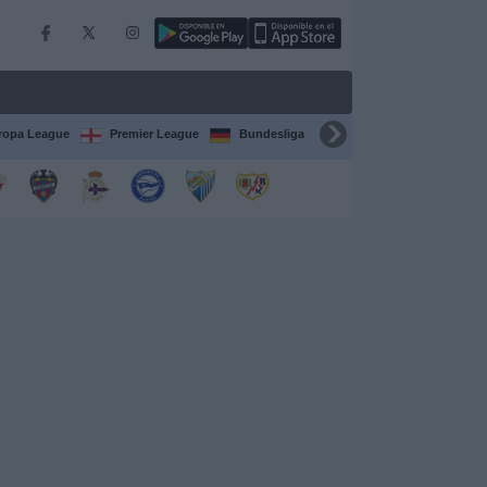
ropa League
Premier League
Bundesliga
Supercopa de España